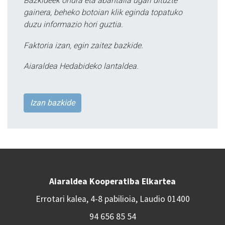
Bazkideek onura eta abantaila ugari dituzte
gainera, beheko botoian klik eginda topatuko
duzu informazio hori guztia.
Faktoria izan, egin zaitez bazkide.
Aiaraldea Hedabideko lantaldea.
Izan bazkide
Aiaraldea Kooperatiba Elkartea
Errotari kalea, 4-8 pabilioia, Laudio 01400
94 656 85 54