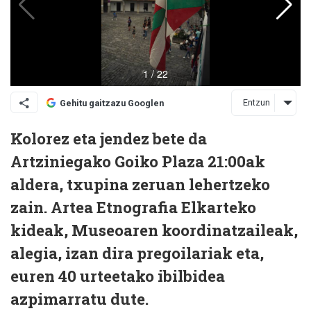
Entzun
Gehitu gaitzazu Googlen
Kolorez eta jendez bete da
Artziniegako Goiko Plaza 21:00ak
aldera, txupina zeruan lehertzeko
zain. Artea Etnografia Elkarteko
kideak, Museoaren koordinatzaileak,
alegia, izan dira pregoilariak eta,
euren 40 urteetako ibilbidea
azpimarratu dute.