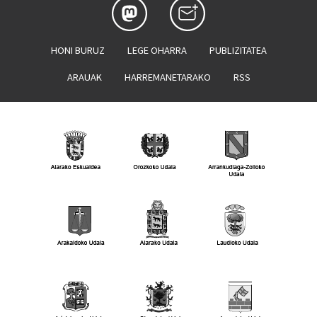
HONI BURUZ
LEGE OHARRA
PUBLIZITATEA
ARAUAK
HARREMANETARAKO
RSS