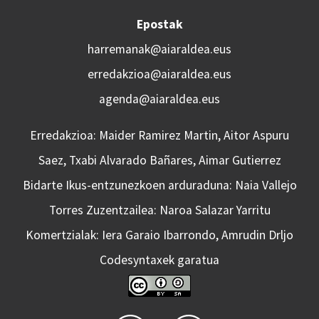
Epostak
harremanak@aiaraldea.eus
erredakzioa@aiaraldea.eus
agenda@aiaraldea.eus
Erredakzioa: Maider Ramirez Martin, Aitor Aspuru
Saez, Txabi Alvarado Bañares, Aimar Gutierrez
Bidarte Ikus-entzunezkoen arduraduna: Naia Vallejo
Torres Zuzentzailea: Naroa Salazar Yarritu
Komertzialak: Iera Garaio Ibarrondo, Amrudin Drljo
Codesyntaxek garatua