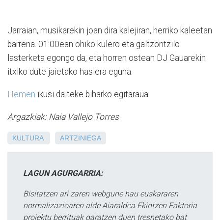
Jarraian, musikarekin joan dira kalejiran, herriko kaleetan
barrena. 01:00ean ohiko kulero eta galtzontzilo
lasterketa egongo da, eta horren ostean DJ Gauarekin
itxiko dute jaietako hasiera eguna.
Hemen
ikusi daiteke biharko egitaraua.
Argazkiak: Naia Vallejo Torres
KULTURA
ARTZINIEGA
LAGUN AGURGARRIA:
Bisitatzen ari zaren webgune hau euskararen
normalizazioaren alde Aiaraldea Ekintzen Faktoria
proiektu berrituak garatzen duen tresnetako bat