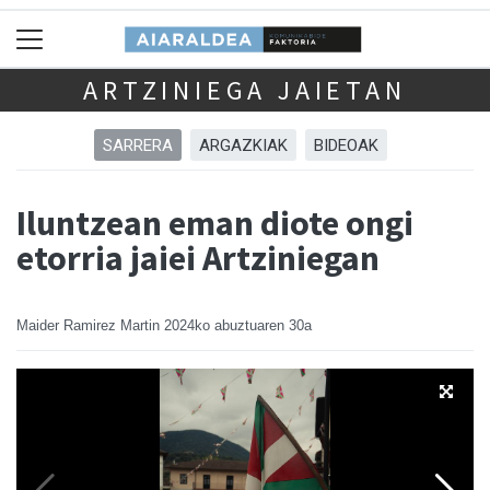
ARTZINIEGA JAIETAN
SARRERA
ARGAZKIAK
BIDEOAK
Iluntzean eman diote ongi
etorria jaiei Artziniegan
Maider Ramirez Martin
2024ko abuztuaren 30a