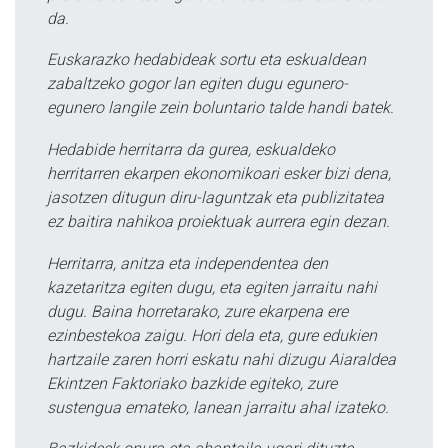
da.
Euskarazko hedabideak sortu eta eskualdean
zabaltzeko gogor lan egiten dugu egunero-
egunero langile zein boluntario talde handi batek.
Hedabide herritarra da gurea, eskualdeko
herritarren ekarpen ekonomikoari esker bizi dena,
jasotzen ditugun diru-laguntzak eta publizitatea
ez baitira nahikoa proiektuak aurrera egin dezan.
Herritarra, anitza eta independentea den
kazetaritza egiten dugu, eta egiten jarraitu nahi
dugu. Baina horretarako, zure ekarpena ere
ezinbestekoa zaigu. Hori dela eta, gure edukien
hartzaile zaren horri eskatu nahi dizugu Aiaraldea
Ekintzen Faktoriako bazkide egiteko, zure
sustengua emateko, lanean jarraitu ahal izateko.