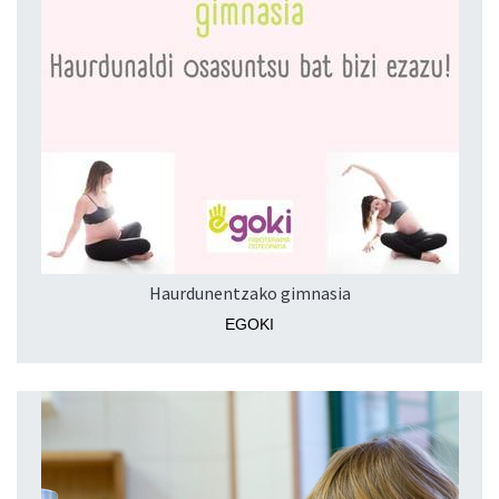
Haurdunentzako gimnasia
EGOKI