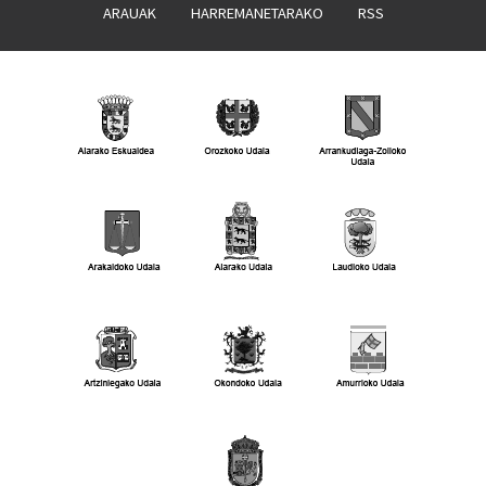
ARAUAK
HARREMANETARAKO
RSS