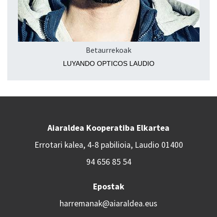
Betaurrekoak
LUYANDO OPTICOS LAUDIO
Aiaraldea Kooperatiba Elkartea
Errotari kalea, 4-8 pabilioia, Laudio 01400
94 656 85 54
Epostak
harremanak@aiaraldea.eus