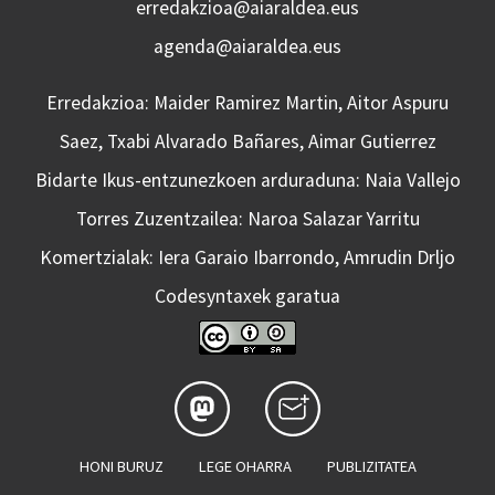
erredakzioa@aiaraldea.eus
agenda@aiaraldea.eus
Erredakzioa: Maider Ramirez Martin, Aitor Aspuru
Saez, Txabi Alvarado Bañares, Aimar Gutierrez
Bidarte Ikus-entzunezkoen arduraduna: Naia Vallejo
Torres Zuzentzailea: Naroa Salazar Yarritu
Komertzialak: Iera Garaio Ibarrondo, Amrudin Drljo
Codesyntaxek garatua
HONI BURUZ
LEGE OHARRA
PUBLIZITATEA