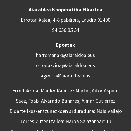
Aiaraldea Kooperatiba Elkartea
Errotari kalea, 4-8 pabilioia, Laudio 01400
94 656 85 54
Epostak
harremanak@aiaraldea.eus
erredakzioa@aiaraldea.eus
agenda@aiaraldea.eus
Erredakzioa: Maider Ramirez Martin, Aitor Aspuru
Saez, Txabi Alvarado Bañares, Aimar Gutierrez
Bidarte Ikus-entzunezkoen arduraduna: Naia Vallejo
Torres Zuzentzailea: Naroa Salazar Yarritu