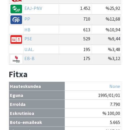
EAJ-PNV
1.452
%25,92
PP
710
%12,68
HB
613
%10,94
PSE
529
%9,44
U.AL.
195
%3,48
EB-B
175
%3,12
Fitxa
Hauteskundea
None
Eguna
1995/01/01
Errolda
7.790
Eskrutinioa
% 100,00
Boto-emaileak
5.665