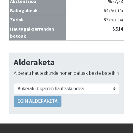
Abstentzioa
%27,28
Baliogabeak
64
(%1,13)
Zuriak
87
(%1,54)
Hautagai-zerrenden
5.514
botoak
Alderaketa
Alderatu hauteskunde honen datuak beste batetkin
EGIN ALDERAKETA