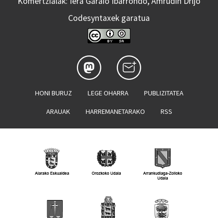
Komertzialak: Iera Garaio Ibarrondo, Amrudin Drljo
Codesyntaxek garatua
HONI BURUZ
LEGE OHARRA
PUBLIZITATEA
ARAUAK
HARREMANETARAKO
RSS