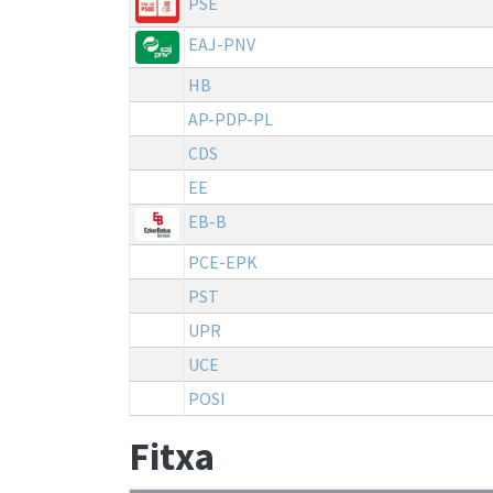
PSE
EAJ-PNV
HB
AP-PDP-PL
CDS
EE
EB-B
PCE-EPK
PST
UPR
UCE
POSI
Fitxa