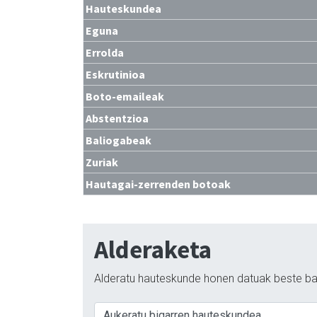
Hauteskundea
Eguna
Errolda
Eskrutinioa
Boto-emaileak
Abstentzioa
Baliogabeak
Zuriak
Hautagai-zerrenden botoak
Alderaketa
Alderatu hauteskunde honen datuak beste ba