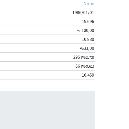
None
1986/01/01
15.696
% 100,00
10.830
%31,00
295
(%2,72)
66
(%0,61)
10.469