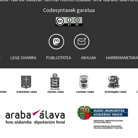
Codesyntaxek garatua
Z
LEGE OHARRA
PUBLIZITATEA
ARAUAK
HARREMANETAR