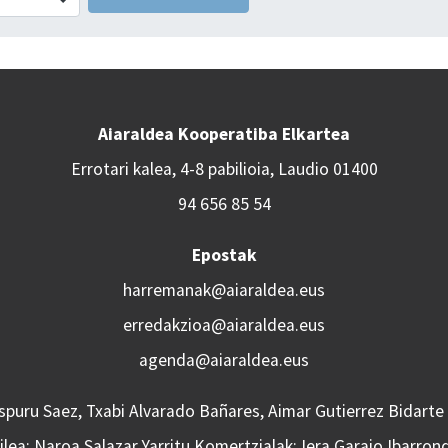
Aiaraldea Kooperatiba Elkartea
Errotari kalea, 4-8 pabilioia, Laudio 01400
94 656 85 54
Epostak
harremanak@aiaraldea.eus
erredakzioa@aiaraldea.eus
agenda@aiaraldea.eus
Aspuru Saez, Txabi Alvarado Bañares, Aimar Gutierrez Bidarte
lea: Naroa Salazar Yarritu Komertzialak: Iera Garaio Ibarron