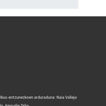
 Ikus-entzunezkoen arduraduna: Naia Vallejo
do, Amrudin Drljo