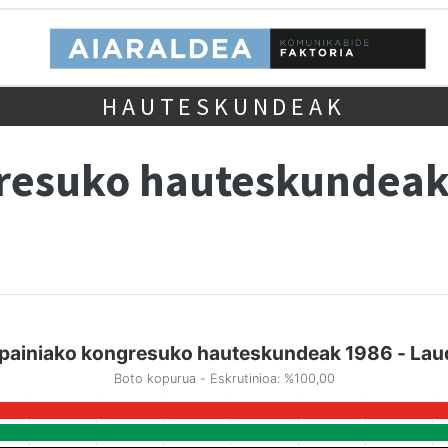
HAUTESKUNDEAK
gresuko hauteskundeak
painiako kongresuko hauteskundeak 1986 - Lau
Boto kopurua - Eskrutinioa: %100,00