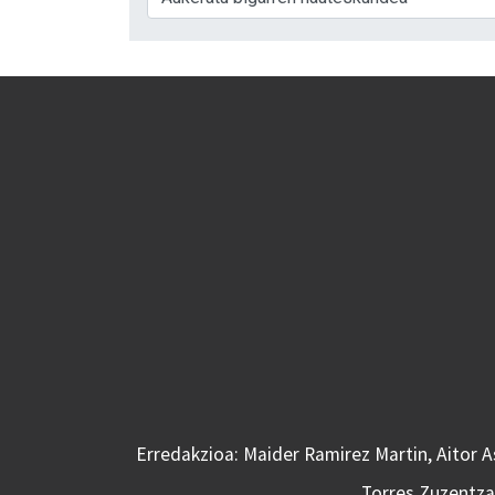
Erredakzioa: Maider Ramirez Martin, Aitor 
Torres Zuzentzai