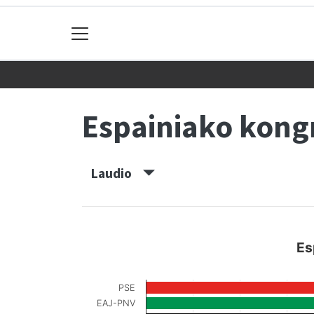
Espainiako kon
Laudio
Es
PSE
EAJ-PNV