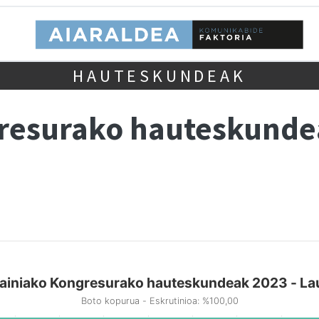
HAUTESKUNDEAK
gresurako hauteskund
ainiako Kongresurako hauteskundeak 2023 - La
Boto kopurua - Eskrutinioa: %100,00