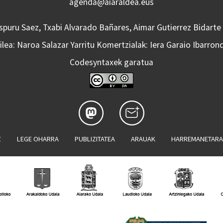
agenda@aiaraldea.eus
Aspuru Saez, Txabi Alvarado Bañares, Aimar Gutierrez Bidarte
lea: Naroa Salazar Yarritu Komertzialak: Iera Garaio Ibarron
Codesyntaxek garatua
Z
LEGE OHARRA
PUBLIZITATEA
ARAUAK
HARREMANETAR