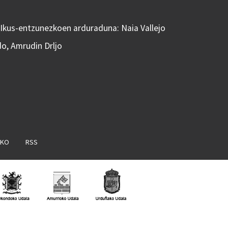
 Ikus-entzunezkoen arduraduna: Naia Vallejo
do, Amrudin Drljo
AKO
RSS