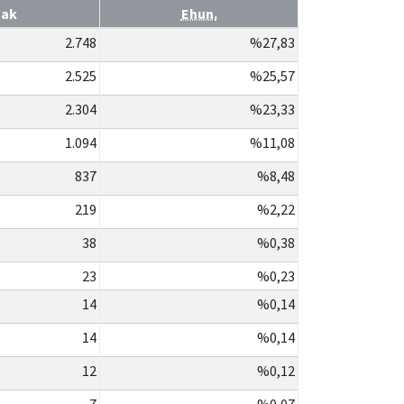
oak
Ehun.
2.748
%27,83
2.525
%25,57
2.304
%23,33
1.094
%11,08
837
%8,48
219
%2,22
38
%0,38
23
%0,23
14
%0,14
14
%0,14
12
%0,12
7
%0,07