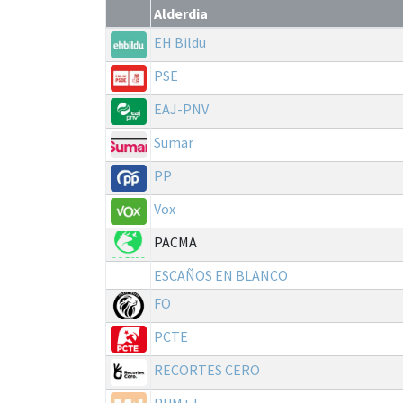
Alderdia
EH Bildu
PSE
EAJ-PNV
Sumar
PP
Vox
PACMA
ESCAÑOS EN BLANCO
FO
PCTE
RECORTES CERO
PUM+J