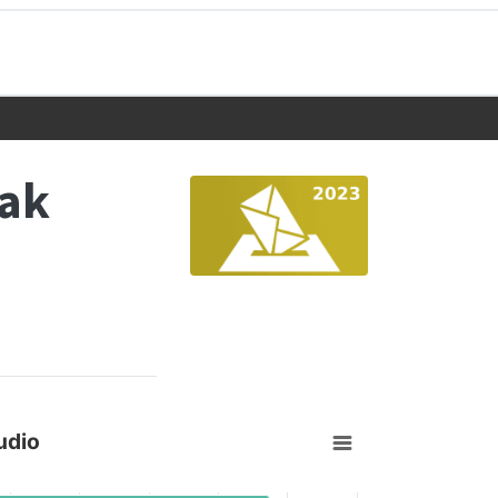
eak
udio