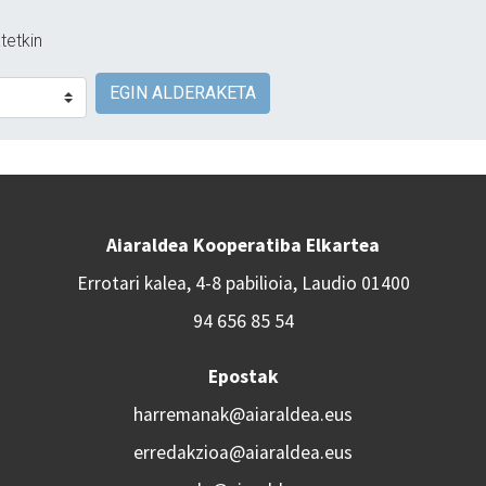
tetkin
EGIN ALDERAKETA
Aiaraldea Kooperatiba Elkartea
Errotari kalea, 4-8 pabilioia, Laudio 01400
94 656 85 54
Epostak
harremanak@aiaraldea.eus
erredakzioa@aiaraldea.eus