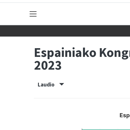
Espainiako Kon
2023
Laudio
Esp