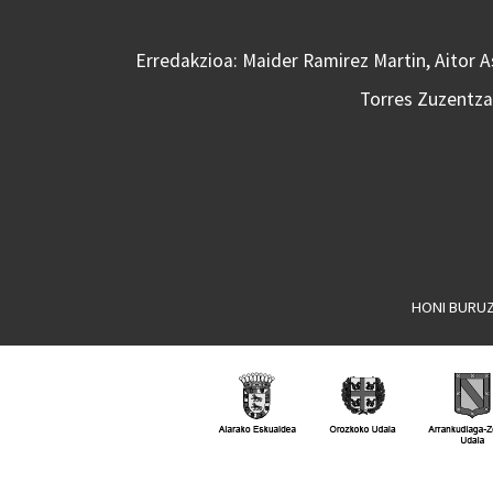
Erredakzioa: Maider Ramirez Martin, Aitor 
Torres Zuzentzai
HONI BURU