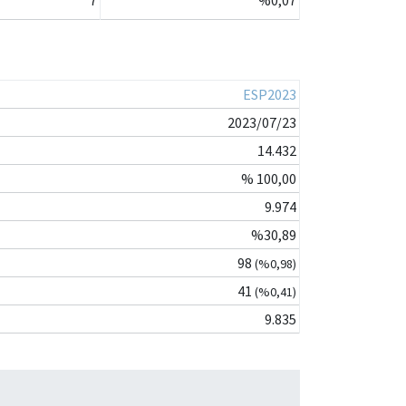
ESP2023
2023/07/23
14.432
% 100,00
9.974
%30,89
98
(%0,98)
41
(%0,41)
9.835