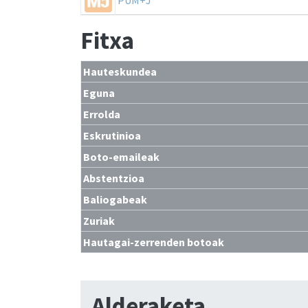
Fitxa
Hauteskundea
Eguna
Errolda
Eskrutinioa
Boto-emaileak
Abstentzioa
Baliogabeak
Zuriak
Hautagai-zerrenden botoak
Alderaketa