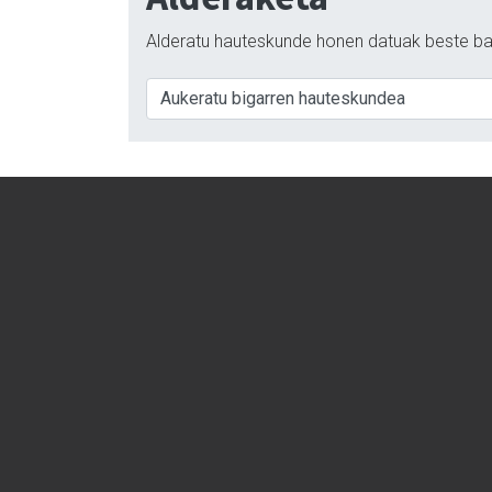
Alderatu hauteskunde honen datuak beste ba