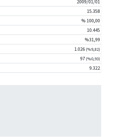
2009/01/01
15.358
% 100,00
10.445
%31,99
1.026
(%9,82)
97
(%0,93)
9.322