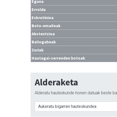
Eguna
Errolda
Eskrutinioa
Boto-emaileak
Abstentzioa
Baliogabeak
Zuriak
Hautagai-zerrenden botoak
Alderaketa
Alderatu hauteskunde honen datuak beste ba