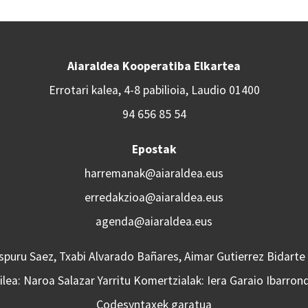
Aiaraldea Kooperatiba Elkartea
Errotari kalea, 4-8 pabilioia, Laudio 01400
94 656 85 54
Epostak
harremanak@aiaraldea.eus
erredakzioa@aiaraldea.eus
agenda@aiaraldea.eus
Aspuru Saez, Txabi Alvarado Bañares, Aimar Gutierrez Bidarte
lea: Naroa Salazar Yarritu Komertzialak: Iera Garaio Ibarron
Codesyntaxek garatua