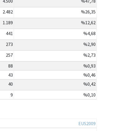
4.500
%47,78
2.482
%26,35
1.189
%12,62
441
%4,68
273
%2,90
257
%2,73
88
%0,93
43
%0,46
40
%0,42
9
%0,10
EUS2009