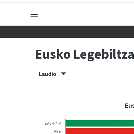
Eusko Legebiltz
Laudio
Eus
EAJ-PNV
PSE