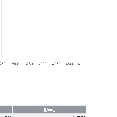
250
3500
3750
4000
4250
4500
4…
Ehun.