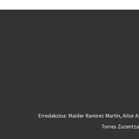
Erredakzioa: Maider Ramirez Martin, Aitor 
Torres Zuzentzai