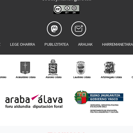
Z
LEGE OHARRA
PUBLIZITATEA
ARAUAK
HARREMANETAR