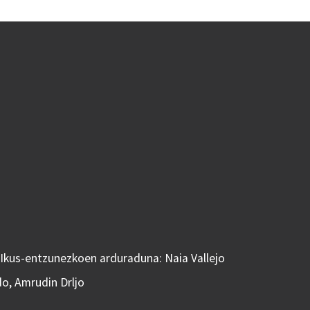
 Ikus-entzunezkoen arduraduna: Naia Vallejo
do, Amrudin Drljo