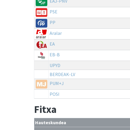
EAJ-PNV
PSE
PP
Aralar
EA
EB-B
UPYD
BERDEAK-LV
PUM+J
POSI
Fitxa
Hauteskundea