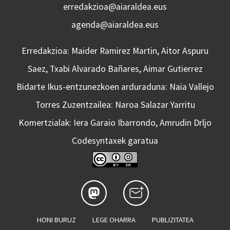
erredakzioa@aiaraldea.eus
agenda@aiaraldea.eus
Erredakzioa: Maider Ramirez Martin, Aitor Aspuru
Saez, Txabi Alvarado Bañares, Aimar Gutierrez
Bidarte Ikus-entzunezkoen arduraduna: Naia Vallejo
Torres Zuzentzailea: Naroa Salazar Yarritu
Komertzialak: Iera Garaio Ibarrondo, Amrudin Drljo
Codesyntaxek garatua
HONI BURUZ
LEGE OHARRA
PUBLIZITATEA