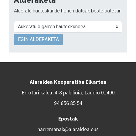
Alderatu hauteskunde honen datuak beste batetkin
EGIN ALDERAKETA
Aiaraldea Kooperatiba Elkartea
Errotari kalea, 4-8 pabilioia, Laudio 01400
94 656 85 54
Epostak
harremanak@aiaraldea.eus