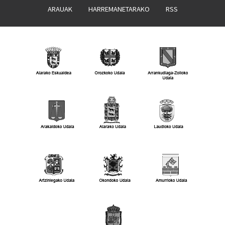
ARAUAK
HARREMANETARAKO
RSS