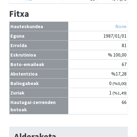
Fitxa
Hauteskundea
None
Eguna
1987/01/01
Errolda
81
Eskrutinioa
% 100,00
Boto-emaileak
67
Abstentzioa
%17,28
Baliogabeak
0
(%0,00)
Zuriak
1
(%1,49)
Hautagai-zerrenden
66
botoak
Alderaketa