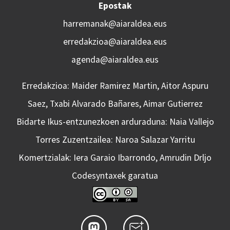
Epostak
harremanak@aiaraldea.eus
erredakzioa@aiaraldea.eus
agenda@aiaraldea.eus
Erredakzioa: Maider Ramirez Martin, Aitor Aspuru
Saez, Txabi Alvarado Bañares, Aimar Gutierrez
Bidarte Ikus-entzunezkoen arduraduna: Naia Vallejo
Torres Zuzentzailea: Naroa Salazar Yarritu
Komertzialak: Iera Garaio Ibarrondo, Amrudin Drljo
Codesyntaxek garatua