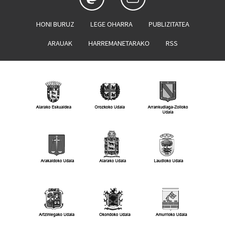
HONI BURUZ
LEGE OHARRA
PUBLIZITATEA
ARAUAK
HARREMANETARAKO
RSS