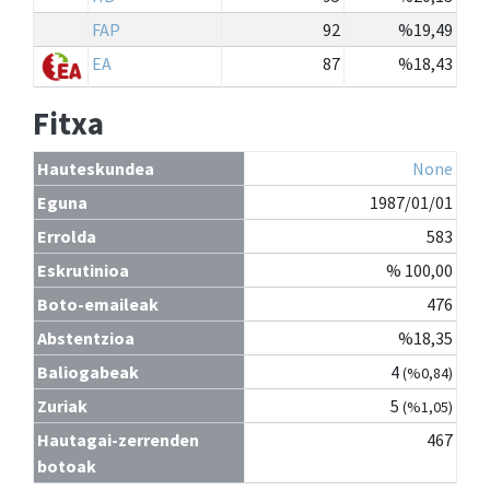
FAP
92
%19,49
EA
87
%18,43
Fitxa
Hauteskundea
None
Eguna
1987/01/01
Errolda
583
Eskrutinioa
% 100,00
Boto-emaileak
476
Abstentzioa
%18,35
Baliogabeak
4
(%0,84)
Zuriak
5
(%1,05)
Hautagai-zerrenden
467
botoak