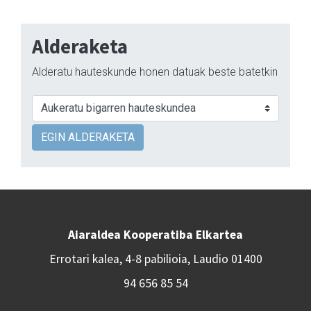
Alderaketa
Alderatu hauteskunde honen datuak beste batetkin
EGIN ALDERAKETA
Aiaraldea Kooperatiba Elkartea
Errotari kalea, 4-8 pabilioia, Laudio 01400
94 656 85 54