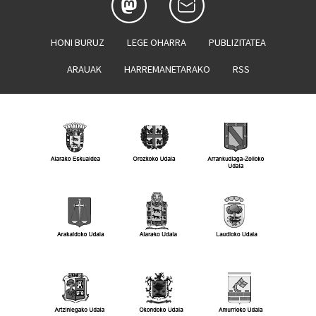
HONI BURUZ
LEGE OHARRA
PUBLIZITATEA
ARAUAK
HARREMANETARAKO
RSS