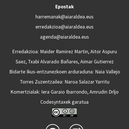
Epostak
harremanak@aiaraldea.eus
erredakzioa@aiaraldea.eus
agenda@aiaraldea.eus
Erredakzioa: Maider Ramirez Martin, Aitor Aspuru
Saez, Txabi Alvarado Bañares, Aimar Gutierrez
Bidarte Ikus-entzunezkoen arduraduna: Naia Vallejo
Torres Zuzentzailea: Naroa Salazar Yarritu
Komertzialak: Iera Garaio Ibarrondo, Amrudin Drljo
Codesyntaxek garatua