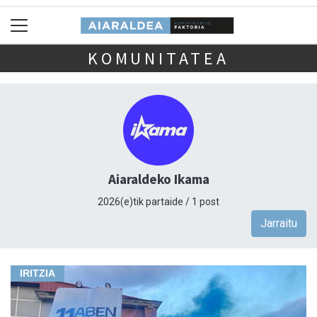
KOMUNITATEA
Aiaraldeko Ikama
2026(e)tik partaide / 1 post
Jarraitu
IRITZIA