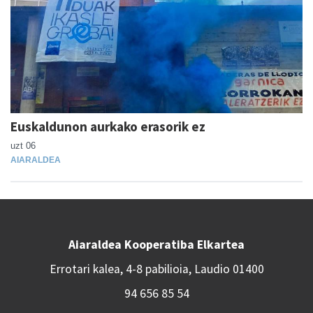
Euskaldunon aurkako erasorik ez
uzt 06
AIARALDEA
Aiaraldea Kooperatiba Elkartea
Errotari kalea, 4-8 pabilioia, Laudio 01400
94 656 85 54