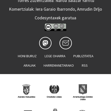
Torres Zuzentzailea: Naroa Salazar Yarritu
Komertzialak: Iera Garaio Ibarrondo, Amrudin Drljo
Codesyntaxek garatua
HONI BURUZ
LEGE OHARRA
PUBLIZITATEA
ARAUAK
HARREMANETARAKO
RSS