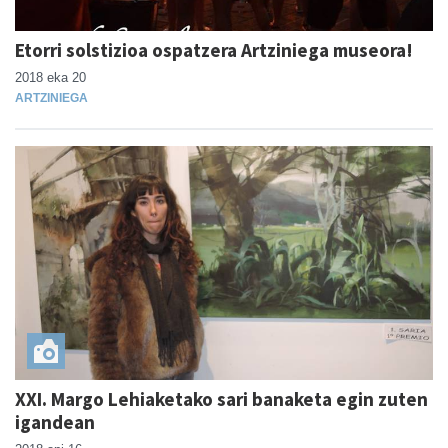
Etorri solstizioa ospatzera Artziniega museora!
2018 eka 20
ARTZINIEGA
XXI. Margo Lehiaketako sari banaketa egin zuten
igandean