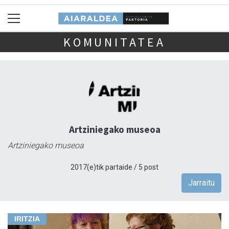
KOMUNITATEA
Artziniegako museoa
Artziniegako museoa
2017(e)tik partaide / 5 post
Jarraitu
IRITZIA