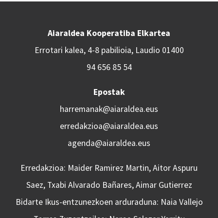
Aiaraldea Kooperatiba Elkartea
Errotari kalea, 4-8 pabilioia, Laudio 01400
94 656 85 54
Epostak
harremanak@aiaraldea.eus
erredakzioa@aiaraldea.eus
agenda@aiaraldea.eus
Erredakzioa: Maider Ramirez Martin, Aitor Aspuru
Saez, Txabi Alvarado Bañares, Aimar Gutierrez
Bidarte Ikus-entzunezkoen arduraduna: Naia Vallejo