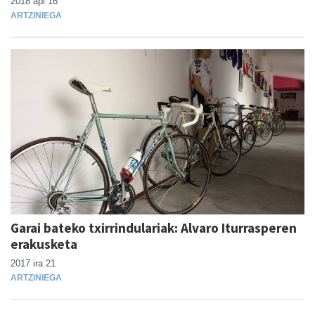
2018 api 16
ARTZINIEGA
Garai bateko txirrindulariak: Alvaro Iturrasperen
erakusketa
2017 ira 21
ARTZINIEGA