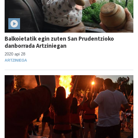
Balkoietatik egin zuten San Prudentzioko
danborrada Artziniegan
2020 api 28
ARTZINIEGA