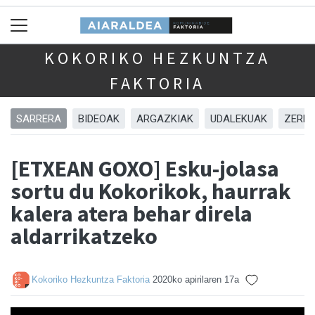
KOKORIKO HEZKUNTZA
FAKTORIA
SARRERA
BIDEOAK
ARGAZKIAK
UDALEKUAK
ZERBI
[ETXEAN GOXO] Esku-jolasa
sortu du Kokorikok, haurrak
kalera atera behar direla
aldarrikatzeko
Kokoriko Hezkuntza Faktoria
2020ko apirilaren 17a