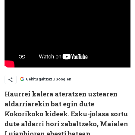
Gehitu gaitzazu Googlen
Haurrei kalera ateratzen uztearen
aldarriarekin bat egin dute
Kokorikoko kideek. Esku-jolasa sortu
dute aldarri hori zabaltzeko, Maialen
Lujanbioren abesti batean