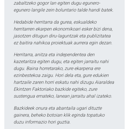
zabaltzeko gogor lan egiten dugu egunero-
egunero langile zein boluntario talde handi batek.
Hedabide herritarra da gurea, eskualdeko
herritarren ekarpen ekonomikoari esker bizi dena,
jasotzen ditugun diru-laguntzak eta publizitatea
ez baitira nahikoa proiektuak aurrera egin dezan.
Herritarra, anitza eta independentea den
kazetaritza egiten dugu, eta egiten jarraitu nahi
dugu. Baina horretarako, zure ekarpena ere
ezinbestekoa zaigu. Hori dela eta, gure edukien
hartzaile zaren horri eskatu nahi dizugu Aiaraldea
Ekintzen Faktoriako bazkide egiteko, zure
sustengua emateko, lanean jarraitu ahal izateko.
Bazkideek onura eta abantaila ugari dituzte
gainera, beheko botoian klik eginda topatuko
duzu informazio hori guztia.