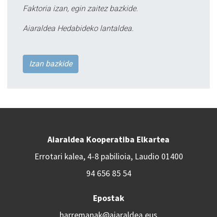
Faktoria izan, egin zaitez bazkide.
Aiaraldea Hedabideko lantaldea.
Izan bazkide
Aiaraldea Kooperatiba Elkartea
Errotari kalea, 4-8 pabilioia, Laudio 01400
94 656 85 54
Epostak
harremanak@aiaraldea.eus