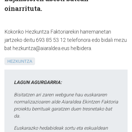
oinarrituta.
Kokoriko Hezkuntza Faktoriarekin harremanetan
jartzeko deitu 693 85 53 12 telefonora edo bidali mezu
bat hezkuntza@aiaraldea.eus helbidera.
HEZKUNTZA
LAGUN AGURGARRIA:
Bisitatzen ari zaren webgune hau euskararen
normalizazioaren alde Aiaraldea Ekintzen Faktoria
proiektu berrituak garatzen duen tresnetako bat
da.
Euskarazko hedabideak sortu eta eskualdean