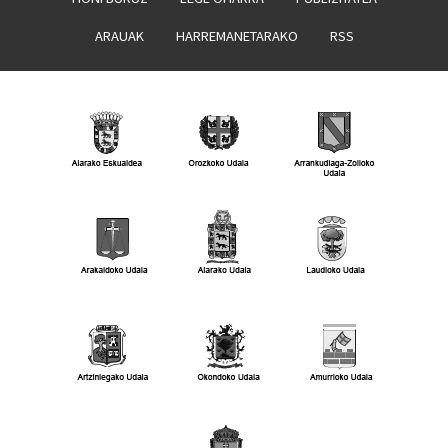
ARAUAK
HARREMANETARAKO
RSS