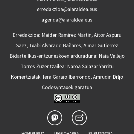
erredakzioa@aiaraldea.eus
agenda@aiaraldea.eus
Erredakzioa: Maider Ramirez Martin, Aitor Aspuru
Saez, Txabi Alvarado Bañares, Aimar Gutierrez
Bidarte Ikus-entzunezkoen arduraduna: Naia Vallejo
Torres Zuzentzailea: Naroa Salazar Yarritu
Komertzialak: Iera Garaio Ibarrondo, Amrudin Drljo
Codesyntaxek garatua
HONI BURUZ
LEGE OHARRA
PUBLIZITATEA