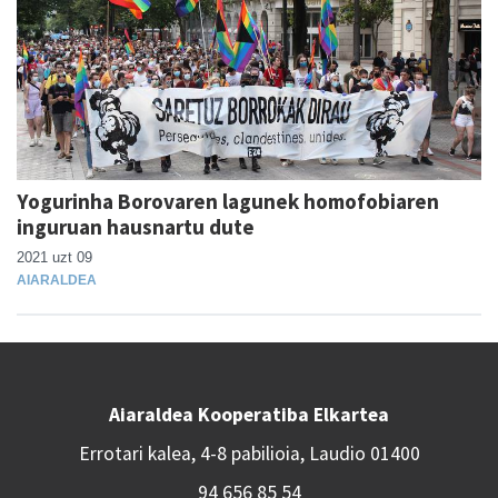
Yogurinha Borovaren lagunek homofobiaren
inguruan hausnartu dute
2021 uzt 09
AIARALDEA
Aiaraldea Kooperatiba Elkartea
Errotari kalea, 4-8 pabilioia, Laudio 01400
94 656 85 54