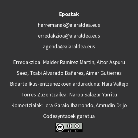
Epostak
harremanak@aiaraldea.eus
erredakzioa@aiaraldea.eus
agenda@aiaraldea.eus
Erredakzioa: Maider Ramirez Martin, Aitor Aspuru
Saez, Txabi Alvarado Bañares, Aimar Gutierrez
Bidarte Ikus-entzunezkoen arduraduna: Naia Vallejo
Torres Zuzentzailea: Naroa Salazar Yarritu
Komertzialak: Iera Garaio Ibarrondo, Amrudin Drljo
Codesyntaxek garatua