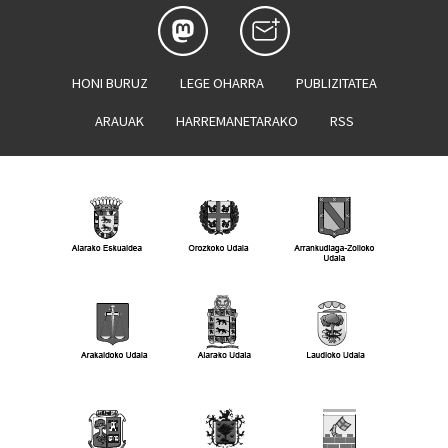
HONI BURUZ
LEGE OHARRA
PUBLIZITATEA
ARAUAK
HARREMANETARAKO
RSS