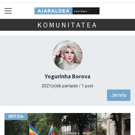
KOMUNITATEA
Yogurinha Borova
2021(e)tik partaide / 1 post
Jarraitu
IRITZIA