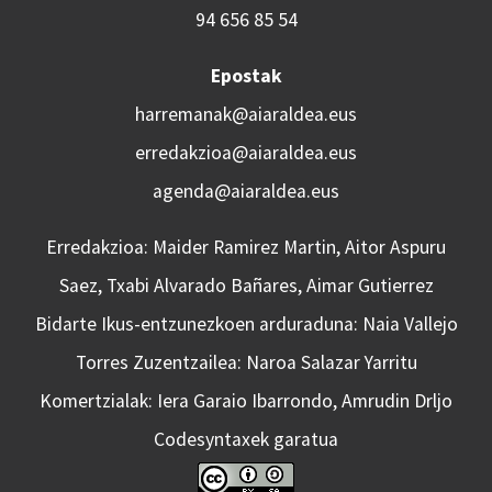
94 656 85 54
Epostak
harremanak@aiaraldea.eus
erredakzioa@aiaraldea.eus
agenda@aiaraldea.eus
Erredakzioa: Maider Ramirez Martin, Aitor Aspuru
Saez, Txabi Alvarado Bañares, Aimar Gutierrez
Bidarte Ikus-entzunezkoen arduraduna: Naia Vallejo
Torres Zuzentzailea: Naroa Salazar Yarritu
Komertzialak: Iera Garaio Ibarrondo, Amrudin Drljo
Codesyntaxek garatua