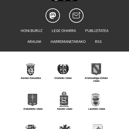
HONI BURUZ
LEGE OHARRA
PUBLIZITATEA
ARAUAK
HARREMANETARAKO
RSS