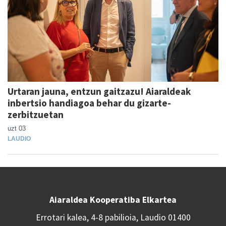
Urtaran jauna, entzun gaitzazu! Aiaraldeak
inbertsio handiagoa behar du gizarte-
zerbitzuetan
uzt 03
LAUDIO
Aiaraldea Kooperatiba Elkartea
Errotari kalea, 4-8 pabilioia, Laudio 01400