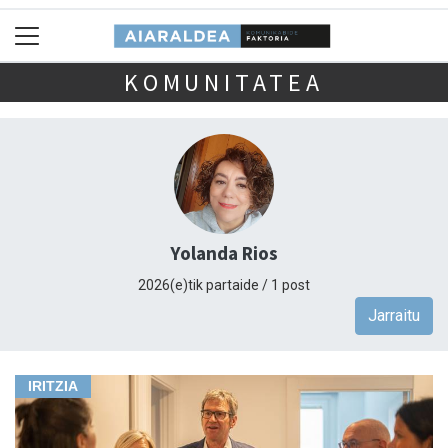
KOMUNITATEA
Yolanda Rios
2026(e)tik partaide / 1 post
Jarraitu
IRITZIA