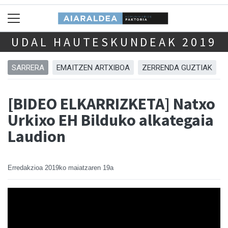
UDAL HAUTESKUNDEAK 2019
SARRERA
EMAITZEN ARTXIBOA
ZERRENDA GUZTIAK
[BIDEO ELKARRIZKETA] Natxo
Urkixo EH Bilduko alkategaia
Laudion
Erredakzioa
2019ko maiatzaren 19a