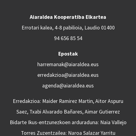
Aiaraldea Kooperatiba Elkartea
Errotari kalea, 4-8 pabilioia, Laudio 01400
94 656 85 54
Epostak
harremanak@aiaraldea.eus
erredakzioa@aiaraldea.eus
agenda@aiaraldea.eus
Erredakzioa: Maider Ramirez Martin, Aitor Aspuru
Saez, Txabi Alvarado Bañares, Aimar Gutierrez
Bidarte Ikus-entzunezkoen arduraduna: Naia Vallejo
Torres Zuzentzailea: Naroa Salazar Yarritu