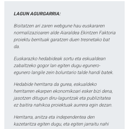
LAGUN AGURGARRIA:
Bisitatzen ari zaren webgune hau euskararen
normalizazioaren alde Aiaraldea Ekintzen Faktoria
proiektu berrituak garatzen duen tresnetako bat
da.
Euskarazko hedabideak sortu eta eskualdean
zabaltzeko gogor lan egiten dugu egunero-
egunero langile zein boluntario talde handi batek.
Hedabide herritarra da gurea, eskualdeko
herritarren ekarpen ekonomikoari esker bizi dena,
jasotzen ditugun diru-laguntzak eta publizitatea
ez baitira nahikoa proiektuak aurrera egin dezan.
Herritarra, anitza eta independentea den
kazetaritza egiten dugu, eta egiten jarraitu nahi