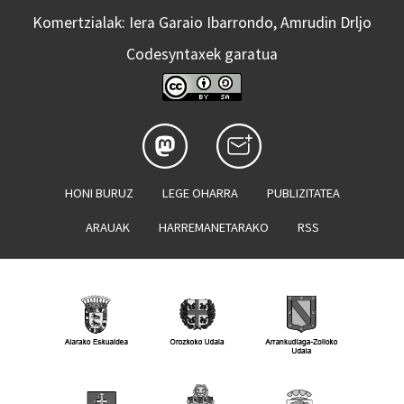
Komertzialak: Iera Garaio Ibarrondo, Amrudin Drljo
Codesyntaxek garatua
HONI BURUZ
LEGE OHARRA
PUBLIZITATEA
ARAUAK
HARREMANETARAKO
RSS