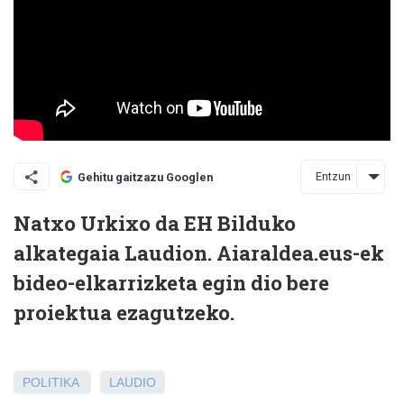
Entzun
Gehitu gaitzazu Googlen
Natxo Urkixo da EH Bilduko
alkategaia Laudion. Aiaraldea.eus-ek
bideo-elkarrizketa egin dio bere
proiektua ezagutzeko.
POLITIKA
LAUDIO