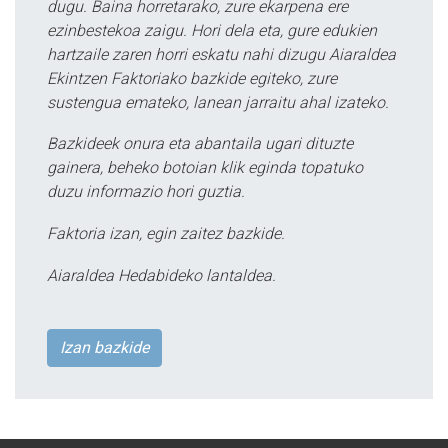
dugu. Baina horretarako, zure ekarpena ere
ezinbestekoa zaigu. Hori dela eta, gure edukien
hartzaile zaren horri eskatu nahi dizugu Aiaraldea
Ekintzen Faktoriako bazkide egiteko, zure
sustengua emateko, lanean jarraitu ahal izateko.
Bazkideek onura eta abantaila ugari dituzte
gainera, beheko botoian klik eginda topatuko
duzu informazio hori guztia.
Faktoria izan, egin zaitez bazkide.
Aiaraldea Hedabideko lantaldea.
Izan bazkide