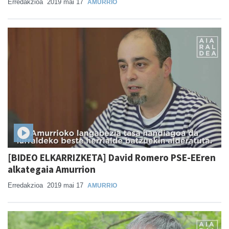
Erredakzioa
2019 mai 17
AMURRIO
[BIDEO ELKARRIZKETA] David Romero PSE-EEren
alkategaia Amurrion
Erredakzioa
2019 mai 17
AMURRIO