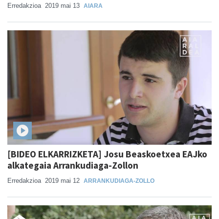
Erredakzioa
2019 mai 13
AIARA
[BIDEO ELKARRIZKETA] Josu Beaskoetxea EAJko
alkategaia Arrankudiaga-Zollon
Erredakzioa
2019 mai 12
ARRANKUDIAGA-ZOLLO