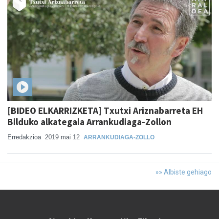
[BIDEO ELKARRIZKETA] Txutxi Ariznabarreta EH
Bilduko alkategaia Arrankudiaga-Zollon
Erredakzioa
2019 mai 12
ARRANKUDIAGA-ZOLLO
»» Albiste gehiago