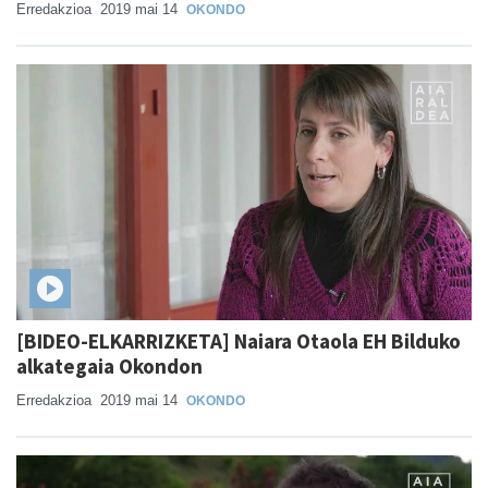
Erredakzioa
2019 mai 14
OKONDO
[BIDEO-ELKARRIZKETA] Naiara Otaola EH Bilduko
alkategaia Okondon
Erredakzioa
2019 mai 14
OKONDO