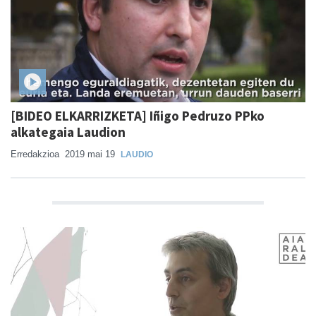
[BIDEO ELKARRIZKETA] Iñigo Pedruzo PPko
alkategaia Laudion
Erredakzioa
2019 mai 19
LAUDIO