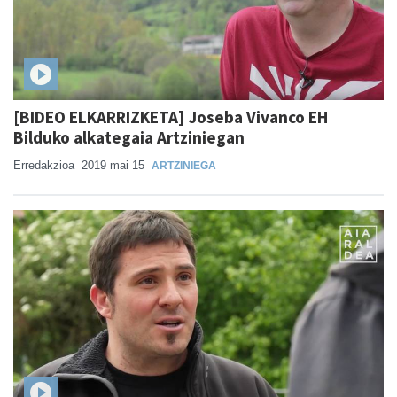
[BIDEO ELKARRIZKETA] Joseba Vivanco EH
Bilduko alkategaia Artziniegan
Erredakzioa
2019 mai 15
ARTZINIEGA