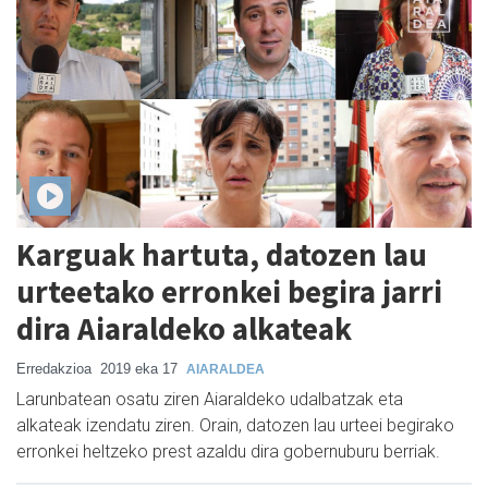
Karguak hartuta, datozen lau
urteetako erronkei begira jarri
dira Aiaraldeko alkateak
Erredakzioa
2019 eka 17
AIARALDEA
Larunbatean osatu ziren Aiaraldeko udalbatzak eta
alkateak izendatu ziren. Orain, datozen lau urteei begirako
erronkei heltzeko prest azaldu dira gobernuburu berriak.