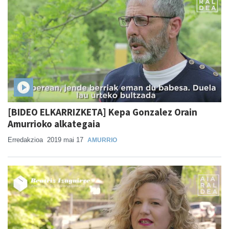
[BIDEO ELKARRIZKETA] Kepa Gonzalez Orain
Amurrioko alkategaia
Erredakzioa
2019 mai 17
AMURRIO