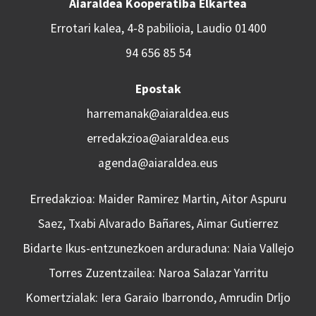
Aiaraldea Kooperatiba Elkartea
Errotari kalea, 4-8 pabilioia, Laudio 01400
94 656 85 54
Epostak
harremanak@aiaraldea.eus
erredakzioa@aiaraldea.eus
agenda@aiaraldea.eus
Erredakzioa: Maider Ramirez Martin, Aitor Aspuru
Saez, Txabi Alvarado Bañares, Aimar Gutierrez
Bidarte Ikus-entzunezkoen arduraduna: Naia Vallejo
Torres Zuzentzailea: Naroa Salazar Yarritu
Komertzialak: Iera Garaio Ibarrondo, Amrudin Drljo