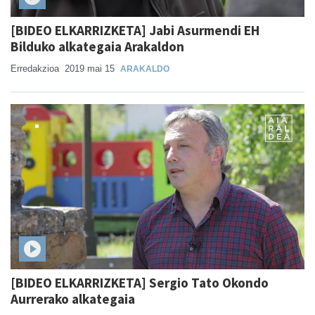
[BIDEO ELKARRIZKETA] Jabi Asurmendi EH
Bilduko alkategaia Arakaldon
Erredakzioa
2019 mai 15
ARAKALDO
[BIDEO ELKARRIZKETA] Sergio Tato Okondo
Aurrerako alkategaia