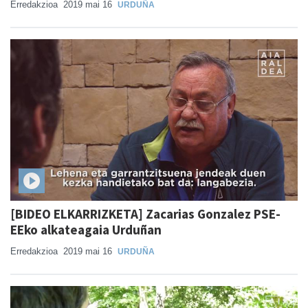
Erredakzioa
2019 mai 16
URDUÑA
[BIDEO ELKARRIZKETA] Zacarias Gonzalez PSE-
EEko alkateagaia Urduñan
Erredakzioa
2019 mai 16
URDUÑA