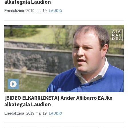
alkategaia Laudion
Erredakzioa
2019 mai 19
LAUDIO
[BIDEO ELKARRIZKETA] Ander Añibarro EAJko
alkategaia Laudion
Erredakzioa
2019 mai 19
LAUDIO