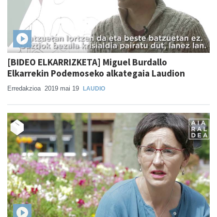
[BIDEO ELKARRIZKETA] Miguel Burdallo
Elkarrekin Podemoseko alkategaia Laudion
Erredakzioa
2019 mai 19
LAUDIO