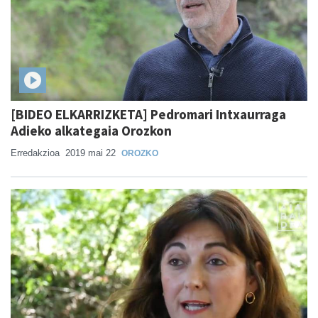
[BIDEO ELKARRIZKETA] Pedromari Intxaurraga
Adieko alkategaia Orozkon
Erredakzioa
2019 mai 22
OROZKO