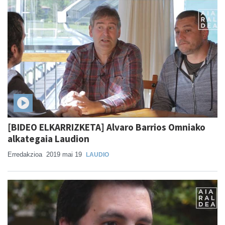
[BIDEO ELKARRIZKETA] Alvaro Barrios Omniako
alkategaia Laudion
Erredakzioa
2019 mai 19
LAUDIO