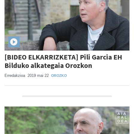
[BIDEO ELKARRIZKETA] Pili Garcia EH
Bilduko alkategaia Orozkon
Erredakzioa
2019 mai 22
OROZKO