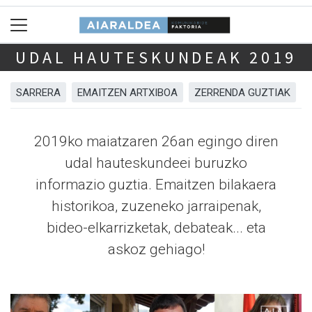
UDAL HAUTESKUNDEAK 2019
SARRERA
EMAITZEN ARTXIBOA
ZERRENDA GUZTIAK
2019ko maiatzaren 26an egingo diren
udal hauteskundeei buruzko
informazio guztia. Emaitzen bilakaera
historikoa, zuzeneko jarraipenak,
bideo-elkarrizketak, debateak... eta
askoz gehiago!