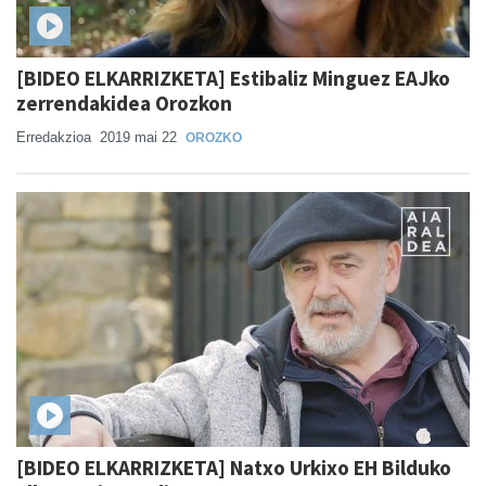
[BIDEO ELKARRIZKETA] Estibaliz Minguez EAJko
zerrendakidea Orozkon
Erredakzioa
2019 mai 22
OROZKO
[BIDEO ELKARRIZKETA] Natxo Urkixo EH Bilduko