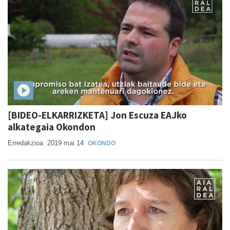
[BIDEO-ELKARRIZKETA] Jon Escuza EAJko
alkategaia Okondon
Erredakzioa
2019 mai 14
OKONDO