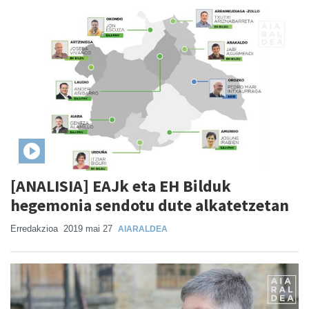
[ANALISIA] EAJk eta EH Bilduk
hegemonia sendotu dute alkatetzetan
Erredakzioa
2019 mai 27
AIARALDEA