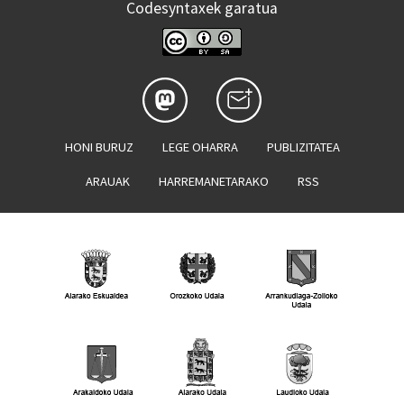
Codesyntaxek garatua
HONI BURUZ
LEGE OHARRA
PUBLIZITATEA
ARAUAK
HARREMANETARAKO
RSS