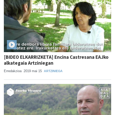
[BIDEO ELKARRIZKETA] Encina Castresana EAJko
alkategaia Artziniegan
Erredakzioa
2019 mai 15
ARTZINIEGA