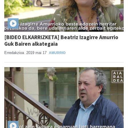
[BIDEO ELKARRIZKETA] Beatriz Izagirre Amurrio
Guk Bairen alkategaia
Erredakzioa
2019 mai 17
AMURRIO