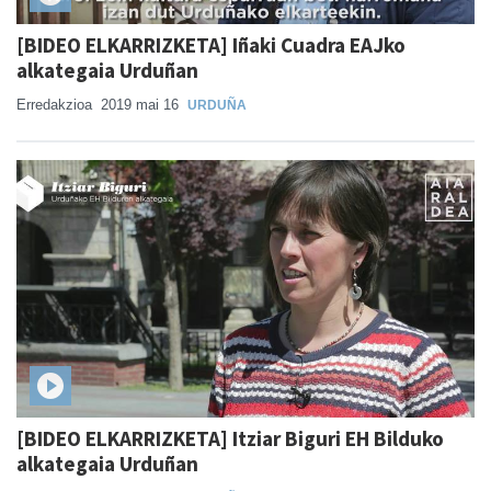
[BIDEO ELKARRIZKETA] Iñaki Cuadra EAJko
alkategaia Urduñan
Erredakzioa
2019 mai 16
URDUÑA
[BIDEO ELKARRIZKETA] Itziar Biguri EH Bilduko
alkategaia Urduñan