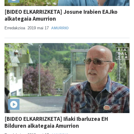
[BIDEO ELKARRIZKETA] Josune Irabien EAJko
alkategaia Amurrion
Erredakzioa
2019 mai 17
AMURRIO
[BIDEO ELKARRIZKETA] Iñaki Ibarluzea EH
Bilduren alkategaia Amurrion