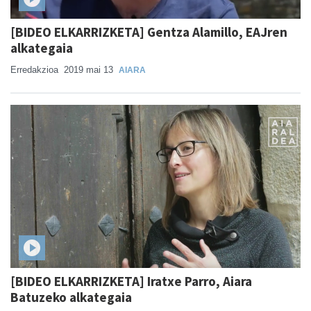
[BIDEO ELKARRIZKETA] Gentza Alamillo, EAJren
alkategaia
Erredakzioa
2019 mai 13
AIARA
[BIDEO ELKARRIZKETA] Iratxe Parro, Aiara
Batuzeko alkategaia