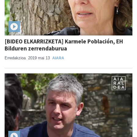
[BIDEO ELKARRIZKETA] Karmele Población, EH
Bilduren zerrendaburua
Erredakzioa
2019 mai 13
AIARA