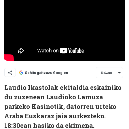
Entzun
Gehitu gaitzazu Googlen
Laudio Ikastolak ekitaldia eskainiko
du zuzenean Laudioko Lamuza
parkeko Kasinotik, datorren urteko
Araba Euskaraz jaia aurkezteko.
18:30ean hasiko da ekimena.