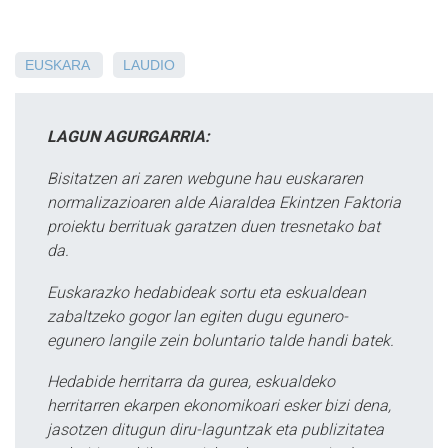
EUSKARA
LAUDIO
LAGUN AGURGARRIA:
Bisitatzen ari zaren webgune hau euskararen
normalizazioaren alde Aiaraldea Ekintzen Faktoria
proiektu berrituak garatzen duen tresnetako bat
da.
Euskarazko hedabideak sortu eta eskualdean
zabaltzeko gogor lan egiten dugu egunero-
egunero langile zein boluntario talde handi batek.
Hedabide herritarra da gurea, eskualdeko
herritarren ekarpen ekonomikoari esker bizi dena,
jasotzen ditugun diru-laguntzak eta publizitatea