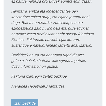
ez baitira nahikoa proiektuak aurrera egin dezan.
Herritarra, anitza eta independentea den
kazetaritza egiten dugu, eta egiten jarraitu nahi
dugu. Baina horretarako, zure ekarpena ere
ezinbestekoa zaigu. Hori dela eta, gure edukien
hartzaile zaren horri eskatu nahi dizugu Aiaraldea
Ekintzen Faktoriako bazkide egiteko, zure
sustengua emateko, lanean jarraitu ahal izateko.
Bazkideek onura eta abantaila ugari dituzte
gainera, beheko botoian klik eginda topatuko
duzu informazio hori guztia.
Faktoria izan, egin zaitez bazkide.
Aiaraldea Hedabideko lantaldea.
Izan bazkide