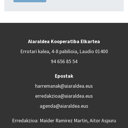
Aiaraldea Kooperatiba Elkartea
Errotari kalea, 4-8 pabilioia, Laudio 01400
94 656 85 54
Epostak
harremanak@aiaraldea.eus
erredakzioa@aiaraldea.eus
agenda@aiaraldea.eus
Erredakzioa: Maider Ramirez Martin, Aitor Aspuru