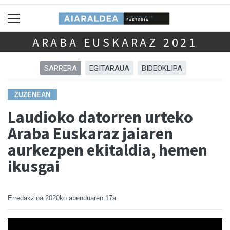
ARABA EUSKARAZ 2021
SARRERA
EGITARAUA
BIDEOKLIPA
ZUZENEAN
Laudioko datorren urteko
Araba Euskaraz jaiaren
aurkezpen ekitaldia, hemen
ikusgai
Erredakzioa
2020ko abenduaren 17a