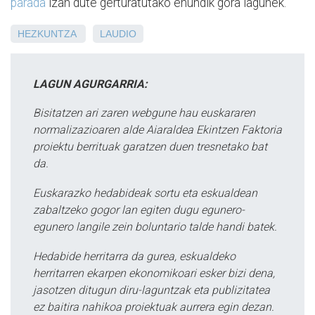
parada
izan dute gerturatutako ehundik gora lagunek.
HEZKUNTZA
LAUDIO
LAGUN AGURGARRIA:
Bisitatzen ari zaren webgune hau euskararen
normalizazioaren alde Aiaraldea Ekintzen Faktoria
proiektu berrituak garatzen duen tresnetako bat
da.
Euskarazko hedabideak sortu eta eskualdean
zabaltzeko gogor lan egiten dugu egunero-
egunero langile zein boluntario talde handi batek.
Hedabide herritarra da gurea, eskualdeko
herritarren ekarpen ekonomikoari esker bizi dena,
jasotzen ditugun diru-laguntzak eta publizitatea
ez baitira nahikoa proiektuak aurrera egin dezan.