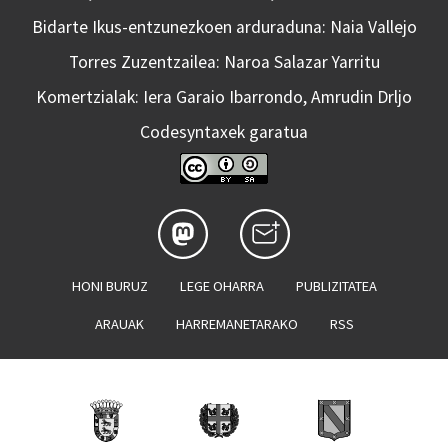
Bidarte Ikus-entzunezkoen arduraduna: Naia Vallejo
Torres Zuzentzailea: Naroa Salazar Yarritu
Komertzialak: Iera Garaio Ibarrondo, Amrudin Drljo
Codesyntaxek garatua
HONI BURUZ
LEGE OHARRA
PUBLIZITATEA
ARAUAK
HARREMANETARAKO
RSS