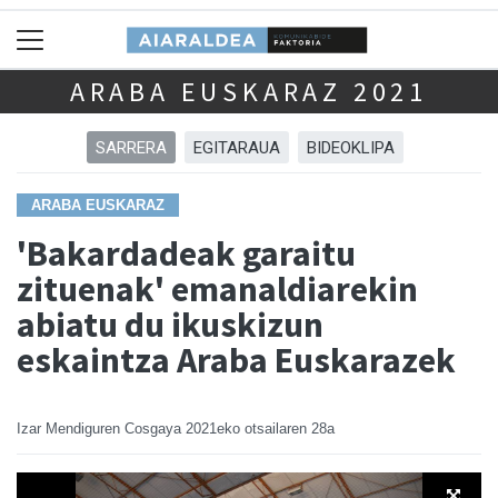
ARABA EUSKARAZ 2021
SARRERA
EGITARAUA
BIDEOKLIPA
ARABA EUSKARAZ
'Bakardadeak garaitu
zituenak' emanaldiarekin
abiatu du ikuskizun
eskaintza Araba Euskarazek
Izar Mendiguren Cosgaya
2021eko otsailaren 28a