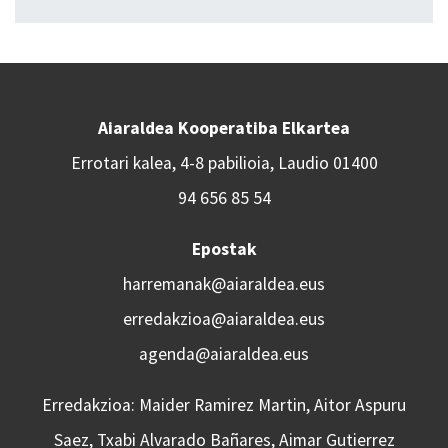
Aiaraldea Kooperatiba Elkartea
Errotari kalea, 4-8 pabilioia, Laudio 01400
94 656 85 54
Epostak
harremanak@aiaraldea.eus
erredakzioa@aiaraldea.eus
agenda@aiaraldea.eus
Erredakzioa: Maider Ramirez Martin, Aitor Aspuru
Saez, Txabi Alvarado Bañares, Aimar Gutierrez