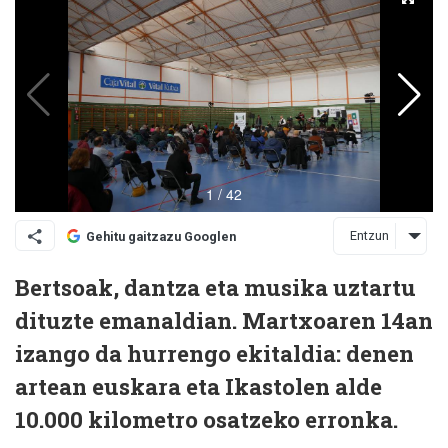
Entzun
Gehitu gaitzazu Googlen
Bertsoak, dantza eta musika uztartu
dituzte emanaldian. Martxoaren 14an
izango da hurrengo ekitaldia: denen
artean euskara eta Ikastolen alde
10.000 kilometro osatzeko erronka.