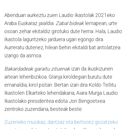
Abenduan aurkeztu zuen Laudio Ikastolak 2021eko
Araba Euskaraz jaialdia.
Zabal bideak
lemapean, urte
osoan zehar ekitaldiz girotuko dute herria. Hala, Laudio
Ikastola laguntzeko jarduera ugari egongo dira.
Aurreratu dutenez, hilean behin ekitaldi bat antolatzea
izango da asmoa.
Bakardadeak garaitu zituenak
izan da ikuskizunen
artean lehenbizikoa. Granja kiroldegian burutu dute
emanaldia, kirol pistan. Bertan izan dira Koldo Tellitu
Ikastolen Elkarteko lehendakaria, Aiara Murga Laudio
Ikastolako presidentea edota Jon Bengoetxea
zentroko zuzendaria, besteak beste.
Zuzeneko musikaz, dantzaz eta bertsoez gozatzeko