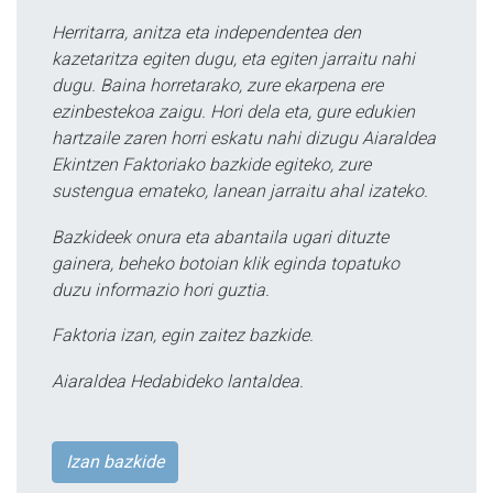
Herritarra, anitza eta independentea den
kazetaritza egiten dugu, eta egiten jarraitu nahi
dugu. Baina horretarako, zure ekarpena ere
ezinbestekoa zaigu. Hori dela eta, gure edukien
hartzaile zaren horri eskatu nahi dizugu Aiaraldea
Ekintzen Faktoriako bazkide egiteko, zure
sustengua emateko, lanean jarraitu ahal izateko.
Bazkideek onura eta abantaila ugari dituzte
gainera, beheko botoian klik eginda topatuko
duzu informazio hori guztia.
Faktoria izan, egin zaitez bazkide.
Aiaraldea Hedabideko lantaldea.
Izan bazkide