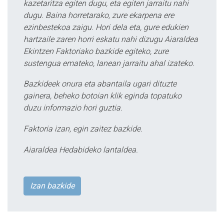
kazetaritza egiten dugu, eta egiten jarraitu nahi
dugu. Baina horretarako, zure ekarpena ere
ezinbestekoa zaigu. Hori dela eta, gure edukien
hartzaile zaren horri eskatu nahi dizugu Aiaraldea
Ekintzen Faktoriako bazkide egiteko, zure
sustengua emateko, lanean jarraitu ahal izateko.
Bazkideek onura eta abantaila ugari dituzte
gainera, beheko botoian klik eginda topatuko
duzu informazio hori guztia.
Faktoria izan, egin zaitez bazkide.
Aiaraldea Hedabideko lantaldea.
Izan bazkide