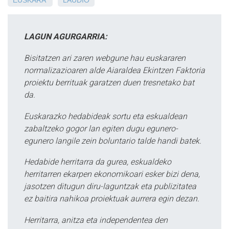
EUSKARA
LAUDIO
LAGUN AGURGARRIA:
Bisitatzen ari zaren webgune hau euskararen
normalizazioaren alde Aiaraldea Ekintzen Faktoria
proiektu berrituak garatzen duen tresnetako bat
da.
Euskarazko hedabideak sortu eta eskualdean
zabaltzeko gogor lan egiten dugu egunero-
egunero langile zein boluntario talde handi batek.
Hedabide herritarra da gurea, eskualdeko
herritarren ekarpen ekonomikoari esker bizi dena,
jasotzen ditugun diru-laguntzak eta publizitatea
ez baitira nahikoa proiektuak aurrera egin dezan.
Herritarra, anitza eta independentea den