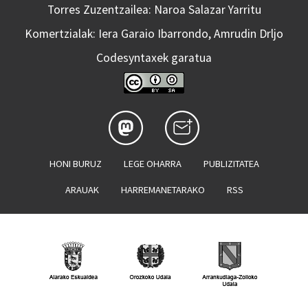
Torres Zuzentzailea: Naroa Salazar Yarritu
Komertzialak: Iera Garaio Ibarrondo, Amrudin Drljo
Codesyntaxek garatua
HONI BURUZ
LEGE OHARRA
PUBLIZITATEA
ARAUAK
HARREMANETARAKO
RSS