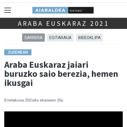
ARABA EUSKARAZ 2021
SARRERA
EGITARAUA
BIDEOKLIPA
ZUZENEAN
Araba Euskaraz jaiari
buruzko saio berezia, hemen
ikusgai
Erredakzioa
2021eko ekainaren 20a