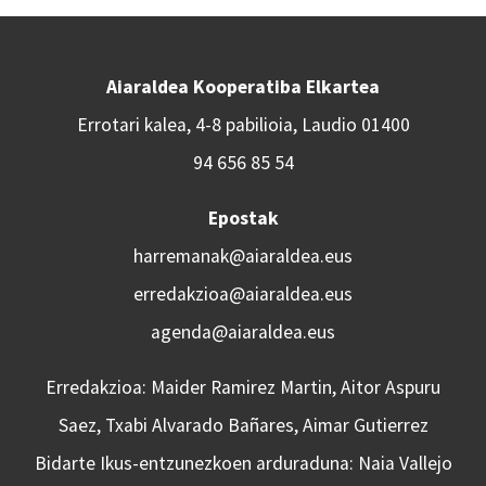
Aiaraldea Kooperatiba Elkartea
Errotari kalea, 4-8 pabilioia, Laudio 01400
94 656 85 54
Epostak
harremanak@aiaraldea.eus
erredakzioa@aiaraldea.eus
agenda@aiaraldea.eus
Erredakzioa: Maider Ramirez Martin, Aitor Aspuru
Saez, Txabi Alvarado Bañares, Aimar Gutierrez
Bidarte Ikus-entzunezkoen arduraduna: Naia Vallejo