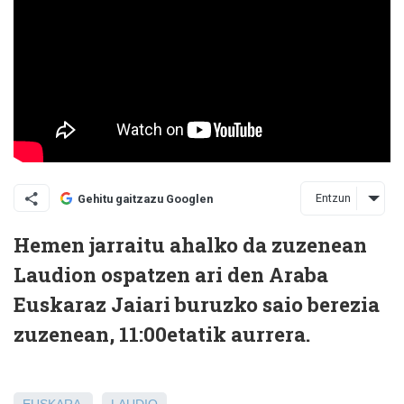
Entzun
Gehitu gaitzazu Googlen
Hemen jarraitu ahalko da zuzenean
Laudion ospatzen ari den Araba
Euskaraz Jaiari buruzko saio berezia
zuzenean, 11:00etatik aurrera.