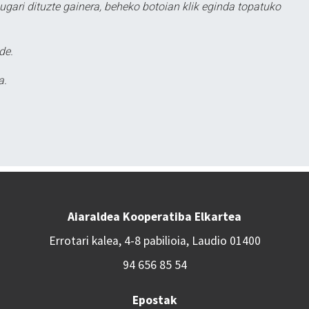
ugari dituzte gainera, beheko botoian klik eginda topatuko
de.
a.
Aiaraldea Kooperatiba Elkartea
Errotari kalea, 4-8 pabilioia, Laudio 01400
94 656 85 54
Epostak