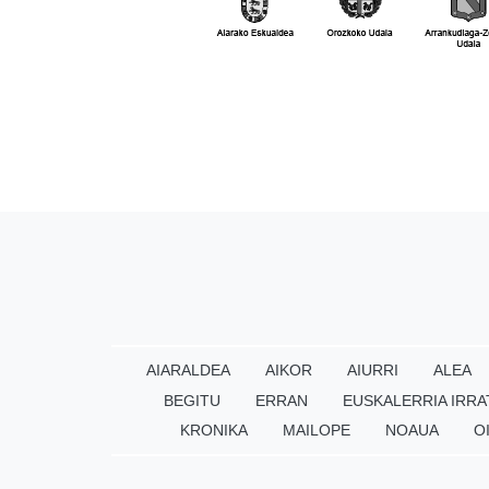
AIARALDEA
AIKOR
AIURRI
ALEA
BEGITU
ERRAN
EUSKALERRIA IRRA
KRONIKA
MAILOPE
NOAUA
O