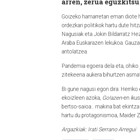
arren, zerua eguzkitsu
Goizeko hamarretan eman diote has
ordezkari politikok hartu dute hi
Nagusiak eta Jokin Bildarratz Hez
Araba Euskarazen lekukoa. Gauzak
antolatzea.
Pandemia egoera dela eta, ohiko j
zitekeena aukera bihurtzen asmat
Bi gune nagusi egon dira: Herriko
ekoizleen azoka,
Go!azen
-en iku
bertso-saioa... makina bat ekintza
hartu du protagonismoa, Maider Z
Argazkiak: Irati Serrano Arregui