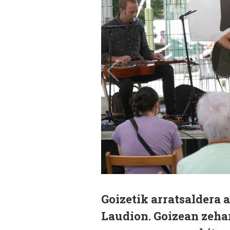
Goizetik arratsaldera 
Laudion. Goizean zehar