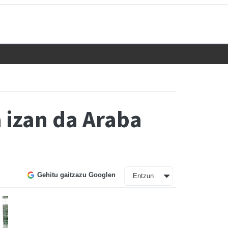
 izan da Araba
Gehitu gaitzazu Googlen
Entzun