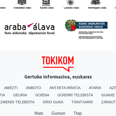
Gertuko informazioa, euskaraz
AMEZTI
ANBOTO
ANTXETA IRRATIA
ATARIA
AZP
TIA
GEURIA
GOIENA
GOIERRI TELEBISTA
GUAIXE
IZMENDI TELEBISTA
ORIO GUKA
TXINTXARRI
ZARAUT
Matx
Gurean
Ttap