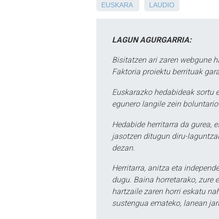
EUSKARA
LAUDIO
LAGUN AGURGARRIA:
Bisitatzen ari zaren webgune h
Faktoria proiektu berrituak gar
Euskarazko hedabideak sortu e
egunero langile zein boluntario
Hedabide herritarra da gurea, 
jasotzen ditugun diru-laguntzak
dezan.
Herritarra, anitza eta independe
dugu. Baina horretarako, zure e
hartzaile zaren horri eskatu na
sustengua emateko, lanean jarr