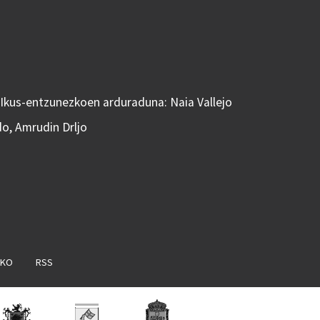
 Ikus-entzunezkoen arduraduna: Naia Vallejo
do, Amrudin Drljo
AKO
RSS