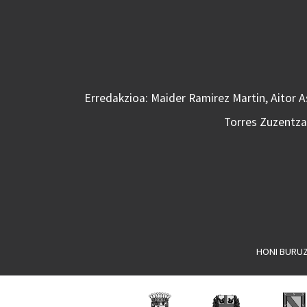
Erredakzioa: Maider Ramirez Martin, Aitor 
Torres Zuzentzai
HONI BURU