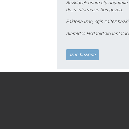
Bazkideek onura eta abantaila 
duzu informazio hori guztia.
Faktoria izan, egin zaitez bazki
Aiaraldea Hedabideko lantalde
Izan bazkide