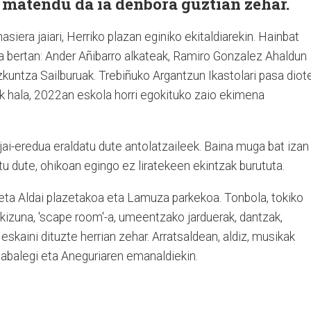
 matendu da ia denbora guztian zehar.
iera jaiari, Herriko plazan eginiko ekitaldiarekin. Hainbat
tza bertan: Ander Añibarro alkateak, Ramiro Gonzalez Ahaldun
kuntza Sailburuak. Trebiñuko Argantzun Ikastolari pasa diot
 hala, 2022an eskola horri egokituko zaio ekimena
ai-eredua eraldatu dute antolatzaileek. Baina muga bat izan
u dute, ohikoan egingo ez liratekeen ekintzak burututa.
 eta Aldai plazetakoa eta Lamuza parkekoa. Tonbola, tokiko
skizuna, 'scape room'-a, umeentzako jarduerak, dantzak,
 eskaini dituzte herrian zehar. Arratsaldean, aldiz, musikak
abalegi eta Aneguriaren emanaldiekin.