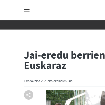
Jai-eredu berrie
Euskaraz
Erredakzioa
2021eko ekainaren 20a