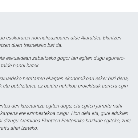
au euskararen normalizazioaren alde Aiaraldea Ekintzen
atzen duen tresnetako bat da.
ta eskualdean zabaltzeko gogor lan egiten dugu egunero-
 talde handi batek.
eskualdeko herritarren ekarpen ekonomikoari esker bizi dena,
 eta publizitatea ez baitira nahikoa proiektuak aurrera egin
ntea den kazetaritza egiten dugu, eta egiten jarraitu nahi
karpena ere ezinbestekoa zaigu. Hori dela eta, gure edukien
hi dizugu Aiaraldea Ekintzen Faktoriako bazkide egiteko, zure
aitu ahal izateko.