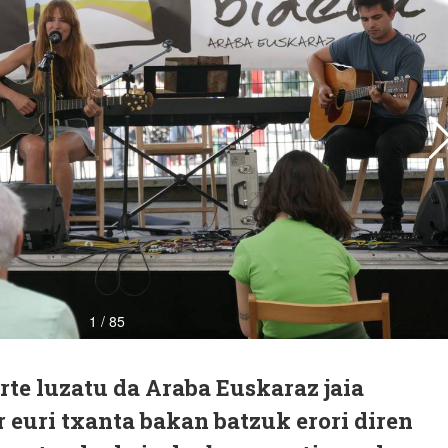
arte luzatu da Araba Euskaraz jaia
 euri txanta bakan batzuk erori diren