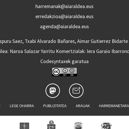
harremanak@aiaraldea.eus
erredakzioa@aiaraldea.eus
agenda@aiaraldea.eus
Aspuru Saez, Txabi Alvarado Bañares, Aimar Gutierrez Bidarte
lea: Naroa Salazar Yarritu Komertzialak: Iera Garaio Ibarron
Codesyntaxek garatua
Z
LEGE OHARRA
PUBLIZITATEA
ARAUAK
HARREMANETAR