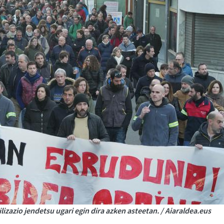
izazio jendetsu ugari egin dira azken asteetan. / Aiaraldea.eus