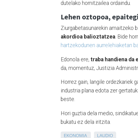
dutelako hornitzailea ordaindu.
Lehen oztopoa, epaiteg
Ziurgabetasunarekin amaitzeko 
akordioa balioztatzea
. Bide hor
hartzekodunen aurrelehiaketan b
Edonola ere,
traba handiena da e
da, momentuz, Justizia Administra
Horrez gain, langile ordezkariek g
industria plana edota zer gertatu
beste.
Hori guztia dela medio, sindikatue
bukatu ez dela iritzita.
EKONOMIA
LAUDIO