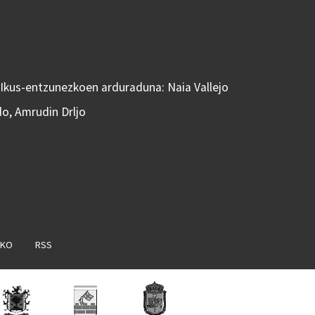
 Ikus-entzunezkoen arduraduna: Naia Vallejo
do, Amrudin Drljo
AKO
RSS