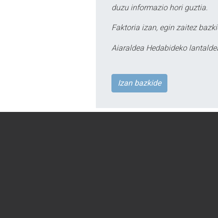
duzu informazio hori guztia.
Faktoria izan, egin zaitez bazki
Aiaraldea Hedabideko lantalde
Izan bazkide