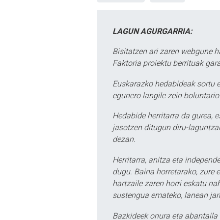
LAGUN AGURGARRIA:
Bisitatzen ari zaren webgune h
Faktoria proiektu berrituak gar
Euskarazko hedabideak sortu e
egunero langile zein boluntario
Hedabide herritarra da gurea, 
jasotzen ditugun diru-laguntzak
dezan.
Herritarra, anitza eta independe
dugu. Baina horretarako, zure e
hartzaile zaren horri eskatu na
sustengua emateko, lanean jarr
Bazkideek onura eta abantaila 