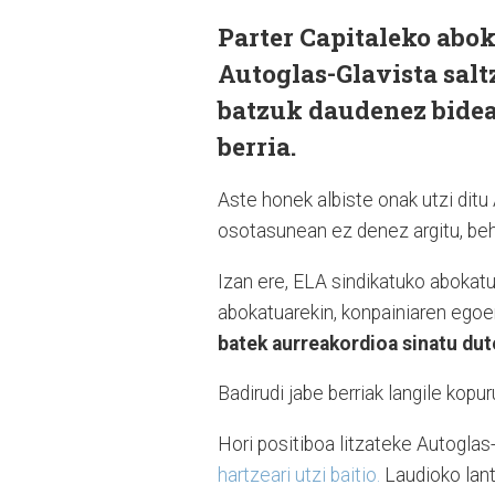
Parter Capitaleko abok
Autoglas-Glavista salt
batzuk daudenez bidea
berria.
Aste honek albiste onak utzi ditu
osotasunean ez denez argitu, beh
Izan ere, ELA sindikatuko abokatu
abokatuarekin, konpainiaren ego
batek aurreakordioa sinatu dut
Badirudi jabe berriak langile kopu
Hori positiboa litzateke Autoglas
hartzeari utzi baitio.
Laudioko lante