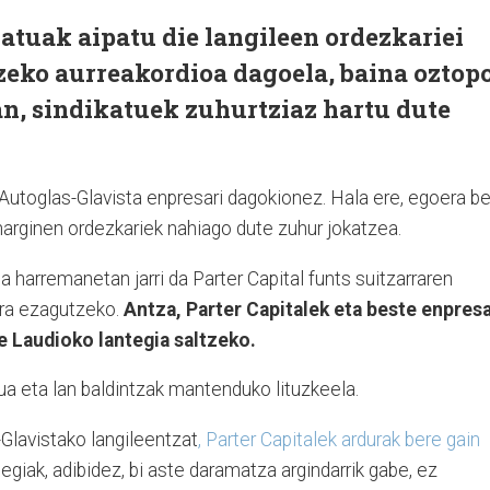
atuak aipatu die langileen ordezkariei
zeko aurreakordioa dagoela, baina oztop
n, sindikatuek zuhurtziaz hartu dute
 Autoglas-Glavista enpresari dagokionez. Hala ere, egoera b
arginen ordezkariek nahiago dute zuhur jokatzea.
a harremanetan jarri da Parter Capital funts suitzarraren
era ezagutzeko.
Antza, Parter Capitalek eta beste enpres
e Laudioko lantegia saltzeko.
rua eta lan baldintzak mantenduko lituzkeela.
-Glavistako langileentzat
, Parter Capitalek ardurak bere gain
giak, adibidez, bi aste daramatza argindarrik gabe, ez