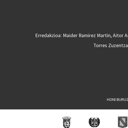
Erredakzioa: Maider Ramirez Martin, Aitor 
Torres Zuzentzai
HONI BURU