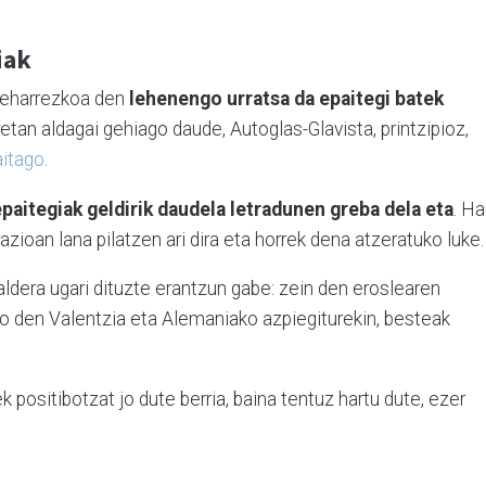
iak
beharrezkoa den
lehenengo urratsa da epaitegi batek
retan aldagai gehiago daude, Autoglas-Glavista, printzipioz,
aitago
.
paitegiak geldirik daudela letradunen greba dela eta
. H
zioan lana pilatzen ari dira eta horrek dena atzeratuko luke.
aldera ugari dituzte erantzun gabe: zein den eroslearen
ko den Valentzia eta Alemaniako azpiegiturekin, besteak
k positibotzat jo dute berria, baina tentuz hartu dute, ezer