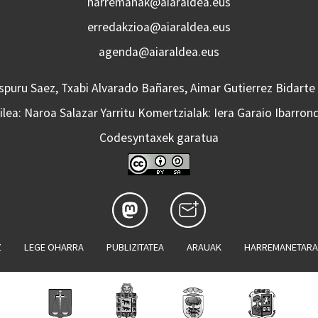
harremanak@aiaraldea.eus
erredakzioa@aiaraldea.eus
agenda@aiaraldea.eus
Aspuru Saez, Txabi Alvarado Bañares, Aimar Gutierrez Bidarte
lea: Naroa Salazar Yarritu Komertzialak: Iera Garaio Ibarron
Codesyntaxek garatua
Z
LEGE OHARRA
PUBLIZITATEA
ARAUAK
HARREMANETAR