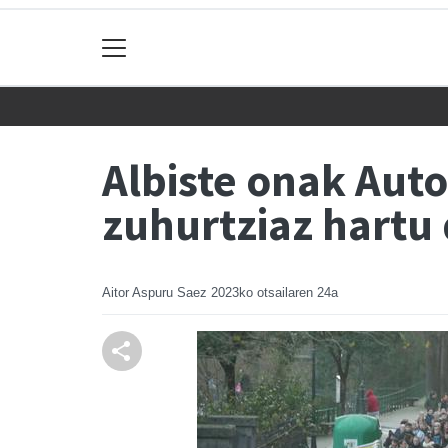
Albiste onak Auto
zuhurtziaz hartu 
Aitor Aspuru Saez
2023ko otsailaren 24a