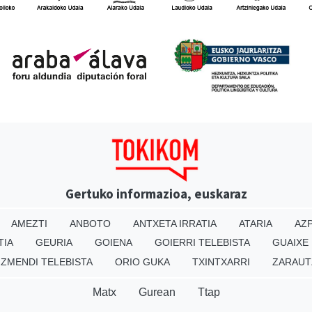
Gertuko informazioa, euskaraz
AMEZTI
ANBOTO
ANTXETA IRRATIA
ATARIA
AZP
TIA
GEURIA
GOIENA
GOIERRI TELEBISTA
GUAIXE
IZMENDI TELEBISTA
ORIO GUKA
TXINTXARRI
ZARAUT
Matx
Gurean
Ttap