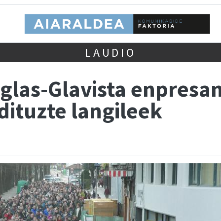
LAUDIO
glas-Glavista enpresan
dituzte langileek