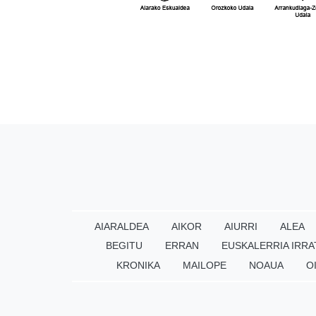
AIARALDEA
AIKOR
AIURRI
ALEA
BEGITU
ERRAN
EUSKALERRIA IRRA
KRONIKA
MAILOPE
NOAUA
O