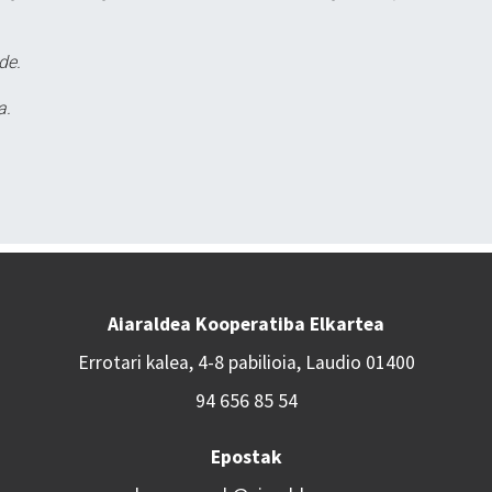
de.
a.
Aiaraldea Kooperatiba Elkartea
Errotari kalea, 4-8 pabilioia, Laudio 01400
94 656 85 54
Epostak