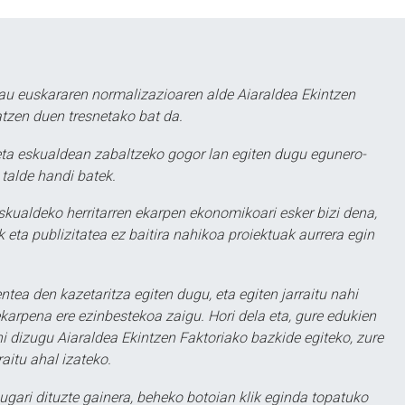
au euskararen normalizazioaren alde Aiaraldea Ekintzen
atzen duen tresnetako bat da.
ta eskualdean zabaltzeko gogor lan egiten dugu egunero-
 talde handi batek.
eskualdeko herritarren ekarpen ekonomikoari esker bizi dena,
 eta publizitatea ez baitira nahikoa proiektuak aurrera egin
ntea den kazetaritza egiten dugu, eta egiten jarraitu nahi
karpena ere ezinbestekoa zaigu. Hori dela eta, gure edukien
hi dizugu Aiaraldea Ekintzen Faktoriako bazkide egiteko, zure
aitu ahal izateko.
ugari dituzte gainera, beheko botoian klik eginda topatuko