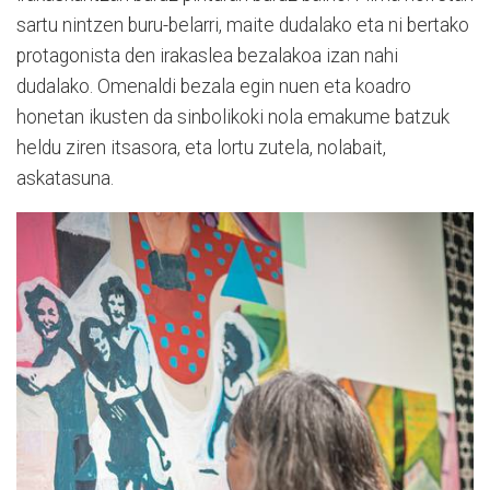
sartu nintzen buru-belarri, maite dudalako eta ni bertako
protagonista den irakaslea bezalakoa izan nahi
dudalako. Omenaldi bezala egin nuen eta koadro
honetan ikusten da sinbolikoki nola emakume batzuk
heldu ziren itsasora, eta lortu zutela, nolabait,
askatasuna.