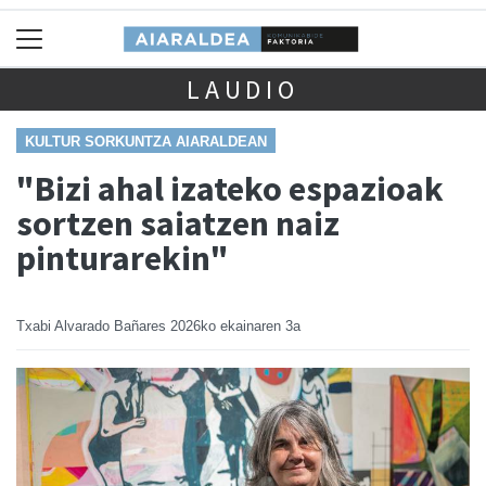
LAUDIO
KULTUR SORKUNTZA AIARALDEAN
"Bizi ahal izateko espazioak
sortzen saiatzen naiz
pinturarekin"
Txabi Alvarado Bañares
2026ko ekainaren 3a