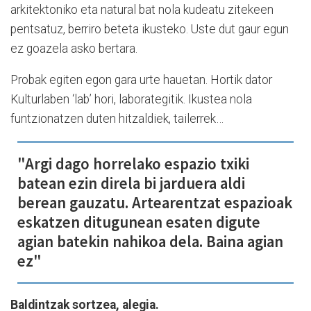
arkitektoniko eta natural bat nola kudeatu zitekeen
pentsatuz, berriro beteta ikusteko. Uste dut gaur egun
ez goazela asko bertara.
Probak egiten egon gara urte hauetan. Hortik dator
Kulturlaben ‘lab’ hori, laborategitik. Ikustea nola
funtzionatzen duten hitzaldiek, tailerrek…
"Argi dago horrelako espazio txiki
batean ezin direla bi jarduera aldi
berean gauzatu. Artearentzat espazioak
eskatzen ditugunean esaten digute
agian batekin nahikoa dela. Baina agian
ez"
Baldintzak sortzea, alegia.