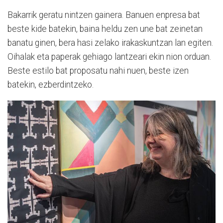
Bakarrik geratu nintzen gainera. Banuen enpresa bat
beste kide batekin, baina heldu zen une bat zeinetan
banatu ginen, bera hasi zelako irakaskuntzan lan egiten.
Oihalak eta paperak gehiago lantzeari ekin nion orduan.
Beste estilo bat proposatu nahi nuen, beste izen
batekin, ezberdintzeko.