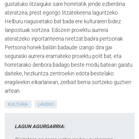
gustatuko litzaiguke sare horretatik jende ezberdina
ateratzea, prest egongo litzatekeena laguntzeko.
Helburu nagusietako bat bada ere kulturaren bidez
lanpostuak sortzea. Edozein proiektu aurrera
ateratzeko inportanteena niretzat badira pertsonak.
Pertsona horiek baldin badaude izango dira gai
seguraski aurrera eramateko proiektu polit bat, eta
horretarako denbora badago beste modu batean garatu
daiteke, hezkuntza zentroekin edota bestelako
eragileekin elkarlanean, zerbait berria sortzeko guztien
artean.
KULTURA
LAUDIO
LAGUN AGURGARRIA: