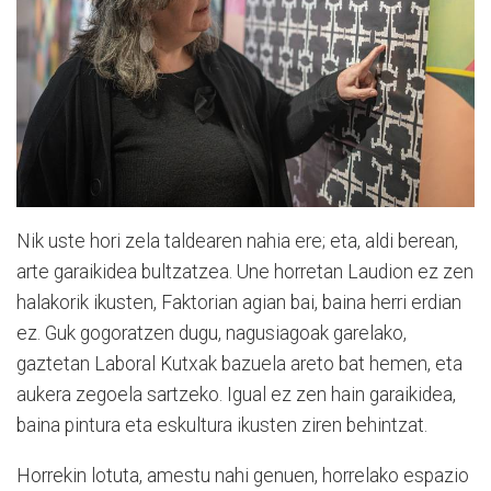
Nik uste hori zela taldearen nahia ere; eta, aldi berean,
arte garaikidea bultzatzea. Une horretan Laudion ez zen
halakorik ikusten, Faktorian agian bai, baina herri erdian
ez. Guk gogoratzen dugu, nagusiagoak garelako,
gaztetan Laboral Kutxak bazuela areto bat hemen, eta
aukera zegoela sartzeko. Igual ez zen hain garaikidea,
baina pintura eta eskultura ikusten ziren behintzat.
Horrekin lotuta, amestu nahi genuen, horrelako espazio