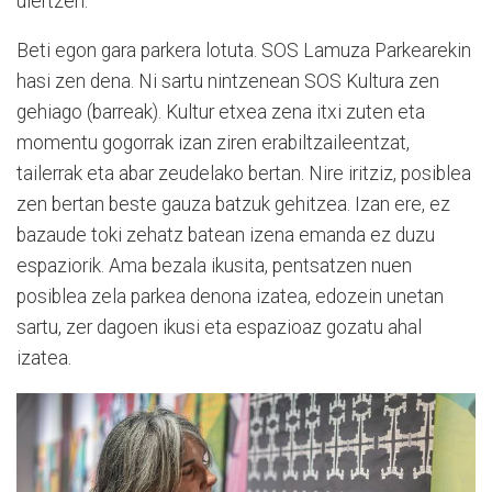
ulertzen.
Beti egon gara parkera lotuta. SOS Lamuza Parkearekin
hasi zen dena. Ni sartu nintzenean SOS Kultura zen
gehiago (barreak). Kultur etxea zena itxi zuten eta
momentu gogorrak izan ziren erabiltzaileentzat,
tailerrak eta abar zeudelako bertan. Nire iritziz, posiblea
zen bertan beste gauza batzuk gehitzea. Izan ere, ez
bazaude toki zehatz batean izena emanda ez duzu
espaziorik. Ama bezala ikusita, pentsatzen nuen
posiblea zela parkea denona izatea, edozein unetan
sartu, zer dagoen ikusi eta espazioaz gozatu ahal
izatea.