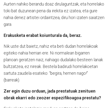
Aurten nahiko berandu doaz dirulaguntzak, eta horrelako
toki bat duzunean pena da irekita ez izatea, eta gure
nahia denez artistei ordaintzea, diru hori izaten saiatzen
gara.
Erakusketa erabat koiunturala da, beraz.
Nik uste dut baietz, nahiz eta beti dudan horrelakoak
egiteko nahia herrian ere. Ni normalean bigarren
planoan geratzen naiz, nahiago dudalako besteen lanak
bultzatzea, ez nireak. Bestela badirudi horrelakoetan
sartuta zaudela esateko: “begira, hemen nago!”
(barreak).
Zer egin duzu orduan, jada prestatuak zenituen
obrak ekarri edo zeozer espezifikoagoa prestatu?