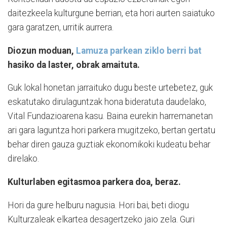
daitezkeela kulturgune berrian, eta hori aurten saiatuko
gara garatzen, urritik aurrera.
Diozun moduan,
Lamuza parkean ziklo berri bat
hasiko da laster, obrak amaituta.
Guk lokal honetan jarraituko dugu beste urtebetez, guk
eskatutako dirulaguntzak hona bideratuta daudelako,
Vital Fundazioarena kasu. Baina eurekin harremanetan
ari gara laguntza hori parkera mugitzeko, bertan gertatu
behar diren gauza guztiak ekonomikoki kudeatu behar
direlako.
Kulturlaben egitasmoa parkera doa, beraz.
Hori da gure helburu nagusia. Hori bai, beti diogu
Kulturzaleak elkartea desagertzeko jaio zela. Guri