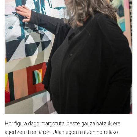
Hor figura dago margotuta, beste gauza batzuk ere
agertzen diren arren. Udan egon nintzen horrelako