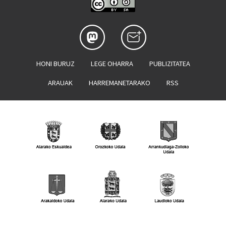
HONI BURUZ
LEGE OHARRA
PUBLIZITATEA
ARAUAK
HARREMANETARAKO
RSS