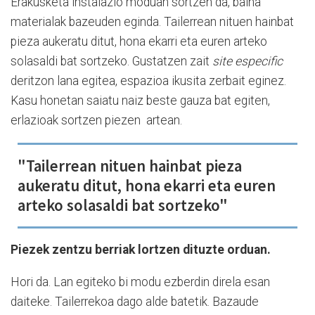
Erakusketa instalazio moduan sortzen da, baina
materialak bazeuden eginda. Tailerrean nituen hainbat
pieza aukeratu ditut, hona ekarri eta euren arteko
solasaldi bat sortzeko. Gustatzen zait
site especific
deritzon lana egitea, espazioa ikusita zerbait eginez.
Kasu honetan saiatu naiz beste gauza bat egiten,
erlazioak sortzen piezen artean.
"Tailerrean nituen hainbat pieza
aukeratu ditut, hona ekarri eta euren
arteko solasaldi bat sortzeko"
Piezek zentzu berriak lortzen dituzte orduan.
Hori da. Lan egiteko bi modu ezberdin direla esan
daiteke. Tailerrekoa dago alde batetik. Bazaude