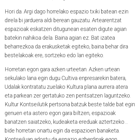
Hori da. Argi dago horrelako espazio txiki batean ezin
direla bi jarduera aldi berean gauzatu. Artearentzat
espazioak eskatzen ditugunean esaten digute agian
batekin nahikoa dela. Baina agian ez. Bat izatea
beharrezkoa da erakusketak egiteko, baina behar dira
bestelakoak ere, sortzeko edo lan egiteko.
Horretan egon gara azken urteetan. Azken urtean
sekulako lana egin dugu Cultiva enpresarekin batera,
Udalak kontratatu zuelako Kultura plana aurrera atera
eta parkean zer gertatuko zen pentsatzen laguntzeko.
Kultur Kontseilutik pertsona batzuk beste talde bat egin
genuen eta astero egon gara biltzen, espazioak
banatzen saiatzeko, kudeaketa ereduak aztertzeko…
bide horretan onartu egin da espazioen banaketa.
Kontseiluan adostu da espazio ezberdinak egon