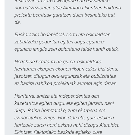
Bisitatzen ari zaren webgune hau euskararen
normalizazioaren alde Aiaraldea Ekintzen Faktoria
proiektu berrituak garatzen duen tresnetako bat
da.
Euskarazko hedabideak sortu eta eskualdean
zabaltzeko gogor lan egiten dugu egunero-
egunero langile zein boluntario talde handi batek.
Hedabide herritarra da gurea, eskualdeko
herritarren ekarpen ekonomikoari esker bizi dena,
jasotzen ditugun diru-laguntzak eta publizitatea
ez baitira nahikoa proiektuak aurrera egin dezan.
Herritarra, anitza eta independentea den
kazetaritza egiten dugu, eta egiten jarraitu nahi
dugu. Baina horretarako, zure ekarpena ere
ezinbestekoa zaigu. Hori dela eta, gure edukien
hartzaile zaren horri eskatu nahi dizugu Aiaraldea
Ekintzen Faktoriako bazkide egiteko, zure