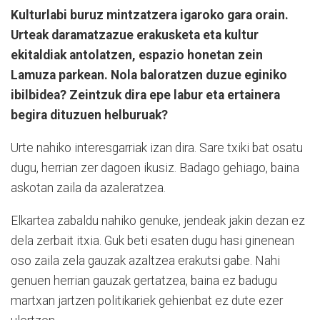
Kulturlabi buruz mintzatzera igaroko gara orain.
Urteak daramatzazue erakusketa eta kultur
ekitaldiak antolatzen, espazio honetan zein
Lamuza parkean. Nola baloratzen duzue eginiko
ibilbidea? Zeintzuk dira epe labur eta ertainera
begira dituzuen helburuak?
Urte nahiko interesgarriak izan dira. Sare txiki bat osatu
dugu, herrian zer dagoen ikusiz. Badago gehiago, baina
askotan zaila da azaleratzea.
Elkartea zabaldu nahiko genuke, jendeak jakin dezan ez
dela zerbait itxia. Guk beti esaten dugu hasi ginenean
oso zaila zela gauzak azaltzea erakutsi gabe. Nahi
genuen herrian gauzak gertatzea, baina ez badugu
martxan jartzen politikariek gehienbat ez dute ezer