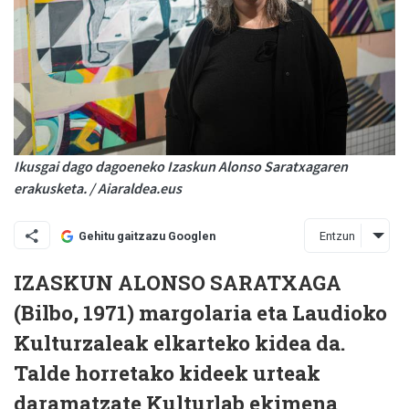
Ikusgai dago dagoeneko Izaskun Alonso Saratxagaren
erakusketa. / Aiaraldea.eus
Entzun
Gehitu gaitzazu Googlen
IZASKUN ALONSO SARATXAGA
(Bilbo, 1971) margolaria eta Laudioko
Kulturzaleak elkarteko kidea da.
Talde horretako kideek urteak
daramatzate Kulturlab ekimena