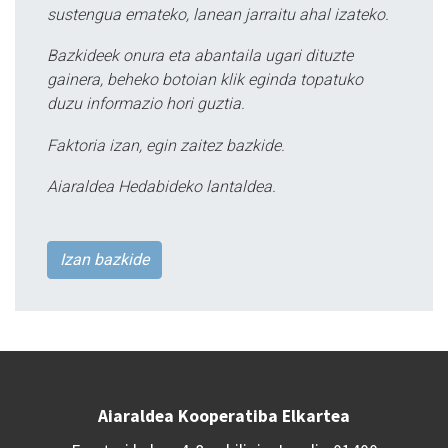
sustengua emateko, lanean jarraitu ahal izateko.
Bazkideek onura eta abantaila ugari dituzte
gainera, beheko botoian klik eginda topatuko
duzu informazio hori guztia.
Faktoria izan, egin zaitez bazkide.
Aiaraldea Hedabideko lantaldea.
Izan bazkide
Aiaraldea Kooperatiba Elkartea