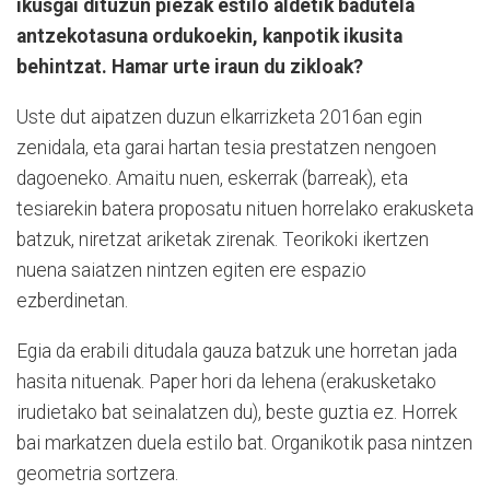
ikusgai dituzun piezak estilo aldetik badutela
antzekotasuna ordukoekin, kanpotik ikusita
behintzat. Hamar urte iraun du zikloak?
Uste dut aipatzen duzun elkarrizketa 2016an egin
zenidala, eta garai hartan tesia prestatzen nengoen
dagoeneko. Amaitu nuen, eskerrak (barreak), eta
tesiarekin batera proposatu nituen horrelako erakusketa
batzuk, niretzat ariketak zirenak. Teorikoki ikertzen
nuena saiatzen nintzen egiten ere espazio
ezberdinetan.
Egia da erabili ditudala gauza batzuk une horretan jada
hasita nituenak. Paper hori da lehena (erakusketako
irudietako bat seinalatzen du), beste guztia ez. Horrek
bai markatzen duela estilo bat. Organikotik pasa nintzen
geometria sortzera.