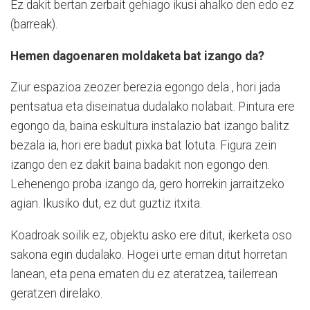
Ez dakit bertan zerbait gehiago ikusi ahalko den edo ez
(barreak).
Hemen dagoenaren moldaketa bat izango da?
Ziur espazioa zeozer berezia egongo dela , hori jada
pentsatua eta diseinatua dudalako nolabait. Pintura ere
egongo da, baina eskultura instalazio bat izango balitz
bezala ia, hori ere badut pixka bat lotuta. Figura zein
izango den ez dakit baina badakit non egongo den.
Lehenengo proba izango da, gero horrekin jarraitzeko
agian. Ikusiko dut, ez dut guztiz itxita.
Koadroak soilik ez, objektu asko ere ditut, ikerketa oso
sakona egin dudalako. Hogei urte eman ditut horretan
lanean, eta pena ematen du ez ateratzea, tailerrean
geratzen direlako.