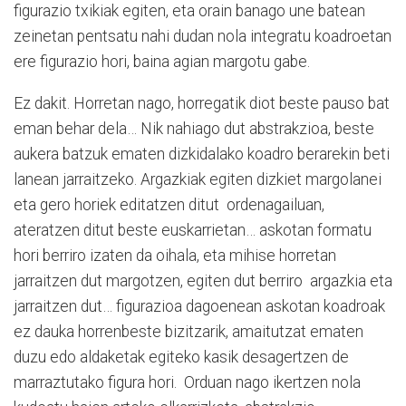
figurazio txikiak egiten, eta orain banago une batean
zeinetan pentsatu nahi dudan nola integratu koadroetan
ere figurazio hori, baina agian margotu gabe.
Ez dakit. Horretan nago, horregatik diot beste pauso bat
eman behar dela… Nik nahiago dut abstrakzioa, beste
aukera batzuk ematen dizkidalako koadro berarekin beti
lanean jarraitzeko. Argazkiak egiten dizkiet margolanei
eta gero horiek editatzen ditut ordenagailuan,
ateratzen ditut beste euskarrietan… askotan formatu
hori berriro izaten da oihala, eta mihise horretan
jarraitzen dut margotzen, egiten dut berriro argazkia eta
jarraitzen dut… figurazioa dagoenean askotan koadroak
ez dauka horrenbeste bizitzarik, amaitutzat ematen
duzu edo aldaketak egiteko kasik desagertzen de
marraztutako figura hori. Orduan nago ikertzen nola