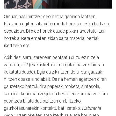
Orduan hasi nintzen geometria gehiago lantzen.
Errazago egiten zitzaidan modu horretan esku hartzea
espazioan. Bi bide horiek daude pixka nahastuta. Lan
horrek aukera ematen zidan baita material berriak
ikertzeko ere.
Adibidez, sartu zarenean pentsatu duzu ezin zela
zapaldu, ez? (erakusketako margolan batzuk lurrean
kokatuta daude). Egia da zikintzen dela eta gauzak
hiltzen doazela nolabait. Baina hemen agertzen diren
gauzetako batzuk dira paperak, moketa, sintasola,
kartoia… koadroan zegoena beste euskarri batzuetara
pasatzea bilatu dut, bizitzan erabiltzeko,
gaurkotasunarekin kontaktu bat izateko.
Habitar la
pintura
zen nire tesiaren izenburua, eta hori nuen