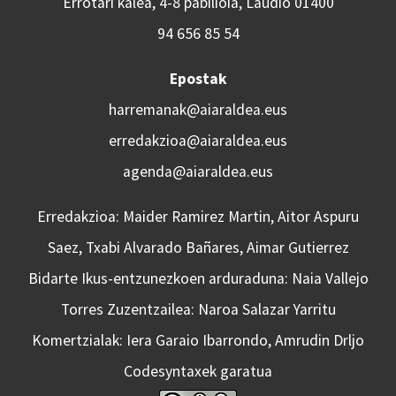
Errotari kalea, 4-8 pabilioia, Laudio 01400
94 656 85 54
Epostak
harremanak@aiaraldea.eus
erredakzioa@aiaraldea.eus
agenda@aiaraldea.eus
Erredakzioa: Maider Ramirez Martin, Aitor Aspuru
Saez, Txabi Alvarado Bañares, Aimar Gutierrez
Bidarte Ikus-entzunezkoen arduraduna: Naia Vallejo
Torres Zuzentzailea: Naroa Salazar Yarritu
Komertzialak: Iera Garaio Ibarrondo, Amrudin Drljo
Codesyntaxek garatua