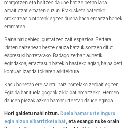
margotzen eta heltzen da une bat zeinetan lana
amaitutzat ematen duzun. Erakusketa baterako
orokorrean pintoreak egiten duena bada emaitza horiek
eramatea.
Baina niri gehiegi gustatzen zait espazioa. Bertara
iristen naizenean beste gauza batzuk sortzen ditut,
espresuki horretarako. Badago zerbait aurretik
egindakoa, erraztasun batekin hasteko agian, baina beti
kontuan izanda tokiaren arkitektura.
Kasu honetan ere saiatu naiz horrelako zerbait egiten.
Egia da banituela gogoak ziklo bat amaitzeko. Hemen
dauden piezak azken hamar urteetan daude eginda…
Hori galdetu nahi nizun.
Duela hamar urte inguru
egin nizun elkarrizketa bat
, eta esango nuke orain