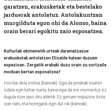
garatzen, erakusketak eta bestelako
jarduerak antolatuz. Antolakuntzan
murgilduta egon ohi da Alonso, baina
orain berari egokitu zaio esposatzea.
Kulturlab ekimenetik urteak daramatzazue
erakusketak antolatzen Elizalde kalean duzuen
espazioan. Zergatik erabaki duzu orain zu sortzaile
moduan bertan esposatzea?
Hori bai dela tristea (barreak). Egia da jendeak esaten
zidala egin behar nuela, baina egia da ere momentuz ez
dugula ezer jaso diru aldetik. Ez genuen espazioa itxita
izan nahi, eta horregatik egin dut nik (barreak).