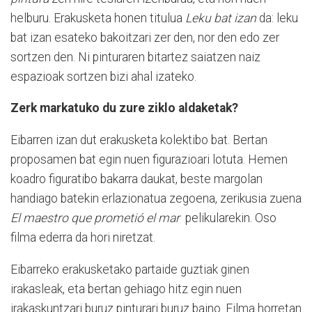
helburu. Erakusketa honen titulua
Leku bat izan
da: leku
bat izan esateko bakoitzari zer den, nor den edo zer
sortzen den. Ni pinturaren bitartez saiatzen naiz
espazioak sortzen bizi ahal izateko.
Zerk markatuko du zure ziklo aldaketak?
Eibarren izan dut erakusketa kolektibo bat. Bertan
proposamen bat egin nuen figurazioari lotuta. Hemen
koadro figuratibo bakarra daukat, beste margolan
handiago batekin erlazionatua zegoena, zerikusia zuena
El maestro que prometió el mar
pelikularekin. Oso
filma ederra da hori niretzat.
Eibarreko erakusketako partaide guztiak ginen
irakasleak, eta bertan gehiago hitz egin nuen
irakaskuntzari buruz pinturari buruz baino. Filma horretan