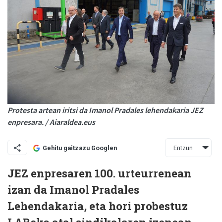
Protesta artean iritsi da Imanol Pradales lehendakaria JEZ
enpresara. / Aiaraldea.eus
Entzun
Gehitu gaitzazu Googlen
JEZ enpresaren 100. urteurrenean
izan da Imanol Pradales
Lehendakaria, eta hori probestuz