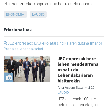
eta erantzuteko konpromisoa hartu duela esanez.
EKONOMIA
LAUDIO
Erlazionatuak
JEZ enpresako LAB-eko atal sindikalaren gutuna Imanol
Pradales lehendakariari
JEZ enpresak bere
lehen mendeurrena
ospatu du
Lehendakariaren
bisitarekin
Aitor Aspuru Saez
mai 29
LAUDIO
JEZ enpresak 100 urte
bete ditu aurten eta gaur