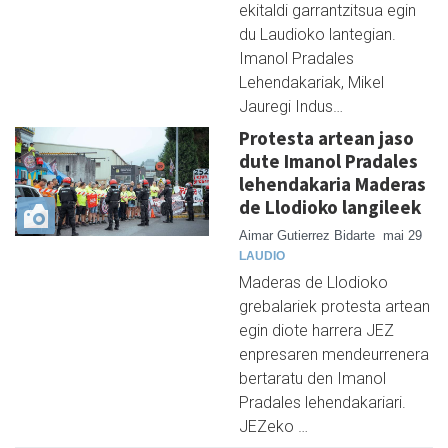
ekitaldi garrantzitsua egin
du Laudioko lantegian.
Imanol Pradales
Lehendakariak, Mikel
Jauregi Indus…
Protesta artean jaso
dute Imanol Pradales
lehendakaria Maderas
de Llodioko langileek
Aimar Gutierrez Bidarte
mai 29
LAUDIO
Maderas de Llodioko
grebalariek protesta artean
egin diote harrera JEZ
enpresaren mendeurrenera
bertaratu den Imanol
Pradales lehendakariari.
JEZeko …