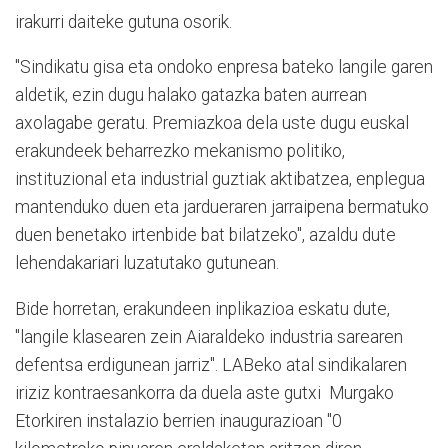
irakurri daiteke gutuna osorik.
"Sindikatu gisa eta ondoko enpresa bateko langile garen
aldetik, ezin dugu halako gatazka baten aurrean
axolagabe geratu. Premiazkoa dela uste dugu euskal
erakundeek beharrezko mekanismo politiko,
instituzional eta industrial guztiak aktibatzea, enplegua
mantenduko duen eta jardueraren jarraipena bermatuko
duen benetako irtenbide bat bilatzeko", azaldu dute
lehendakariari luzatutako gutunean.
Bide horretan, erakundeen inplikazioa eskatu dute,
"langile klasearen zein Aiaraldeko industria sarearen
defentsa erdigunean jarriz". LABeko atal sindikalaren
iriziz kontraesankorra da duela aste gutxi Murgako
Etorkiren instalazio berrien inaugurazioan "0