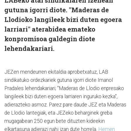
LABeko atal sindikalaren izenean
gutuna igorri diote. "Maderas de
Llodioko langileek bizi duten egoera
larriari" aterabidea emateko
konpromisoa galdegin diote
lehendakariari.
JEZen mendeurren ekitaldia aprobetxatuz, LAB
sindikatuko ordezkariek gutuna igorri diote Imanol
Pradales lehendakariari; "Maderas de Llodio enpresako
langileek bizi duten egoera larriaren inguruko kezka",
adierazteko asmoz. Parez pare daude JEZ eta Maderas
de Llodio lantegiak, eta JEZeko beharginek greba
mugagabean 250 egun bete dituzten kideekin
elkartasuna adierazi nahi izan dute horrela.
Hemen