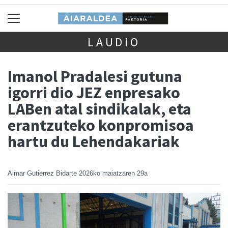
LAUDIO
Imanol Pradalesi gutuna
igorri dio JEZ enpresako
LABen atal sindikalak, eta
erantzuteko konpromisoa
hartu du Lehendakariak
Aimar Gutierrez Bidarte
2026ko maiatzaren 29a