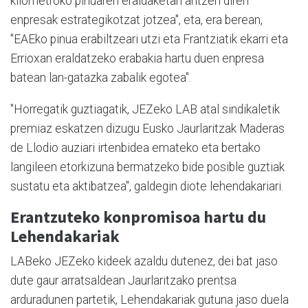
kilometroko pinuaren eraldaketan aritzen diren
enpresak estrategikotzat jotzea", eta, era berean,
"EAEko pinua erabiltzeari utzi eta Frantziatik ekarri eta
Errioxan eraldatzeko erabakia hartu duen enpresa
batean lan-gatazka zabalik egotea".
"Horregatik guztiagatik, JEZeko LAB atal sindikaletik
premiaz eskatzen dizugu Eusko Jaurlaritzak Maderas
de Llodio auziari irtenbidea emateko eta bertako
langileen etorkizuna bermatzeko bide posible guztiak
sustatu eta aktibatzea", galdegin diote lehendakariari.
Erantzuteko konpromisoa hartu du
Lehendakariak
LABeko JEZeko kideek azaldu dutenez, dei bat jaso
dute gaur arratsaldean Jaurlaritzako prentsa
arduradunen partetik, Lehendakariak gutuna jaso duela