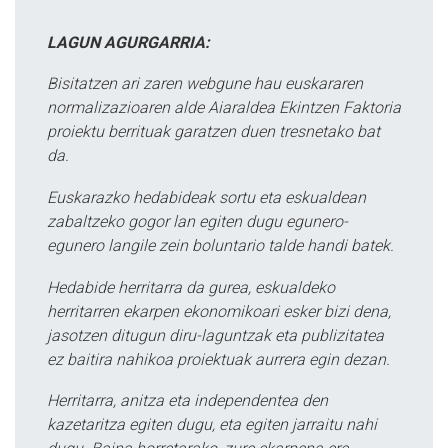
LAGUN AGURGARRIA:
Bisitatzen ari zaren webgune hau euskararen
normalizazioaren alde Aiaraldea Ekintzen Faktoria
proiektu berrituak garatzen duen tresnetako bat
da.
Euskarazko hedabideak sortu eta eskualdean
zabaltzeko gogor lan egiten dugu egunero-
egunero langile zein boluntario talde handi batek.
Hedabide herritarra da gurea, eskualdeko
herritarren ekarpen ekonomikoari esker bizi dena,
jasotzen ditugun diru-laguntzak eta publizitatea
ez baitira nahikoa proiektuak aurrera egin dezan.
Herritarra, anitza eta independentea den
kazetaritza egiten dugu, eta egiten jarraitu nahi