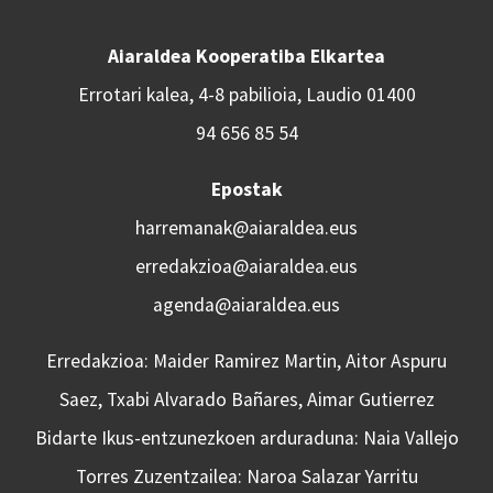
Aiaraldea Kooperatiba Elkartea
Errotari kalea, 4-8 pabilioia, Laudio 01400
94 656 85 54
Epostak
harremanak@aiaraldea.eus
erredakzioa@aiaraldea.eus
agenda@aiaraldea.eus
Erredakzioa: Maider Ramirez Martin, Aitor Aspuru
Saez, Txabi Alvarado Bañares, Aimar Gutierrez
Bidarte Ikus-entzunezkoen arduraduna: Naia Vallejo
Torres Zuzentzailea: Naroa Salazar Yarritu