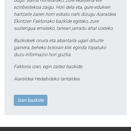
dugu. Baina horretarako, zure ekarpena ere
ezinbestekoa zaigu. Hori dela eta, gure edukien
hartzaile zaren horri eskatu nahi dizugu Aiaraldea
Ekintzen Faktoriako bazkide egiteko, zure
sustengua emateko, lanean jarraitu ahal izateko.
Bazkideek onura eta abantaila ugari dituzte
gainera, beheko botoian klik eginda topatuko
duzu informazio hori guztia.
Faktoria izan, egin zaitez bazkide.
Aiaraldea Hedabideko lantaldea.
Izan bazkide