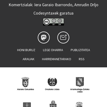
Komertzialak: Iera Garaio Ibarrondo, Amrudin Drljo
Codesyntaxek garatua
HONI BURUZ
LEGE OHARRA
PUBLIZITATEA
ARAUAK
HARREMANETARAKO
RSS