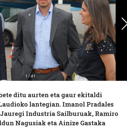
ete ditu aurten eta gaur ekitaldi
 Laudioko lantegian. Imanol Pradales
Jauregi Industria Sailburuak, Ramiro
ldun Nagusiak eta Ainize Gastaka