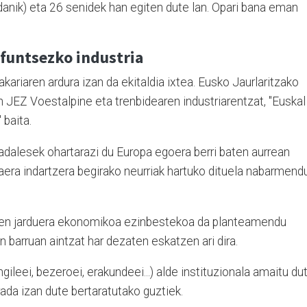
danik) eta 26 senidek han egiten dute lan. Opari bana eman
 funtsezko industria
ariaren ardura izan da ekitaldia ixtea. Eusko Jaurlaritzako
an JEZ Voestalpine eta trenbidearen industriarentzat, "Euskal
 baita.
adalesek ohartarazi du Europa egoera berri baten aurrean
aera indartzera begirako neurriak hartuko dituela nabarmend
een jarduera ekonomikoa ezinbestekoa da planteamendu
n barruan aintzat har dezaten eskatzen ari dira.
ngileei, bezeroei, erakundeei...) alde instituzionala amaitu du
da izan dute bertaratutako guztiek.