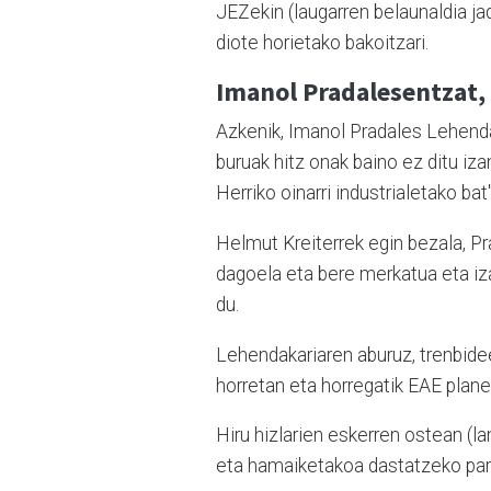
JEZekin (laugarren belaunaldia ja
diote horietako bakoitzari.
Imanol Pradalesentzat,
Azkenik, Imanol Pradales Lehendak
buruak hitz onak baino ez ditu iz
Herriko oinarri industrialetako bat"
Helmut Kreiterrek egin bezala, Pr
dagoela eta bere merkatua eta iz
du.
Lehendakariaren aburuz, trenbid
horretan eta horregatik EAE plane
Hiru hizlarien eskerren ostean (la
eta hamaiketakoa dastatzeko para