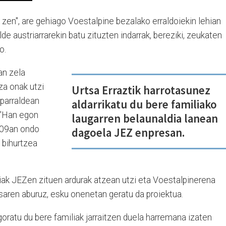
zen", are gehiago Voestalpine bezalako erraldoiekin lehian
de austriarrarekin batu zituzten indarrak, bereziki, zeukaten
o.
an zela
za onak utzi
Urtsa Erraztik harrotasunez
Iparraldean
aldarrikatu du bere familiako
 "Han egon
laugarren belaunaldia lanean
009an ondo
dagoela JEZ enpresan.
 bihurtzea
liak JEZen zituen ardurak atzean utzi eta Voestalpinerena
saren aburuz, esku onenetan geratu da proiektua.
oratu du bere familiak jarraitzen duela harremana izaten