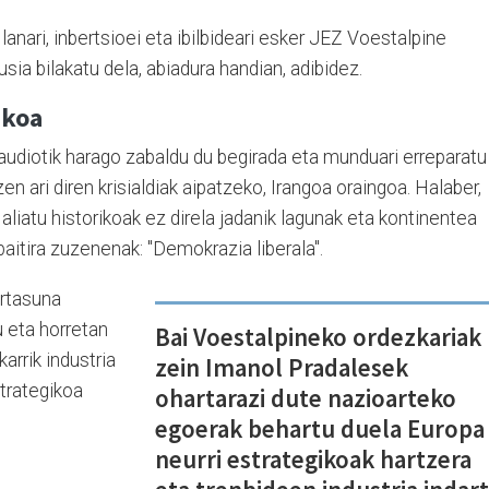
 lanari, inbertsioei eta ibilbideari esker JEZ Voestalpine
ia bilakatu dela, abiadura handian, adibidez.
akoa
audiotik harago zabaldu du begirada eta munduari erreparatu
n ari diren krisialdiak aipatzeko, Irangoa oraingoa. Halaber,
aliatu historikoak ez direla jadanik lagunak eta kontinentea
baitira zuzenenak: "Demokrazia liberala".
artasuna
u eta horretan
Bai Voestalpineko ordezkariak
arrik industria
zein Imanol Pradalesek
trategikoa
ohartarazi dute nazioarteko
egoerak behartu duela Europa
neurri estrategikoak hartzera