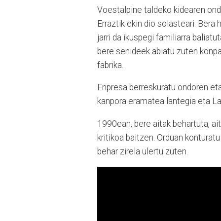
Voestalpine taldeko kidearen ond
Erraztik ekin dio solasteari. Bera 
jarri da ikuspegi familiarra baliatut
bere senideek abiatu zuten konp
fabrika.
Enpresa berreskuratu ondoren eta 
kanpora eramatea lantegia eta La
1990ean, bere aitak behartuta, ai
kritikoa baitzen. Orduan konturat
behar zirela ulertu zuten.