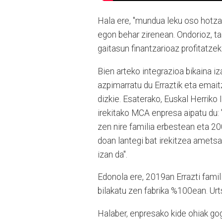
Hala ere, "mundua leku oso hotza 
egon behar zirenean. Ondorioz, tal
gaitasun finantzarioaz profitatzek
Bien arteko integrazioa bikaina iz
azpimarratu du Erraztik eta emait
dizkie. Esaterako, Euskal Herriko 
irekitako MCA enpresa aipatu du:
zen nire familia erbestean eta 2
doan lantegi bat irekitzea ametsa
izan da".
Edonola ere, 2019an Errazti fami
bilakatu zen fabrika %100ean. Urt
Halaber, enpresako kide ohiak gog