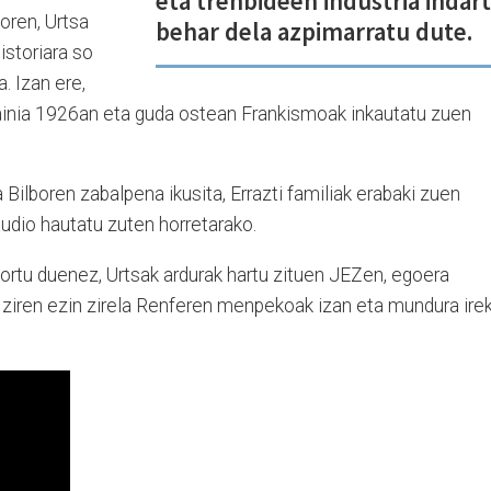
eta trenbideen industria indar
oren, Urtsa
behar dela azpimarratu dute.
historiara so
a. Izan ere,
ainia 1926an eta guda ostean Frankismoak inkautatu zuen
Bilboren zabalpena ikusita, Errazti familiak erabaki zuen
udio hautatu zuten horretarako.
tortu duenez, Urtsak ardurak hartu zituen JEZen, egoera
u ziren ezin zirela Renferen menpekoak izan eta mundura irek