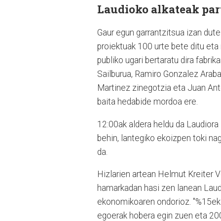
Laudioko alkateak part
Gaur egun garrantzitsua izan dut
proiektuak 100 urte bete ditu eta
publiko ugari bertaratu dira fabri
Sailburua, Ramiro Gonzalez Araba
Martinez zinegotzia eta Juan An
baita hedabide mordoa ere.
12:00ak aldera heldu da Laudiora 
behin, lantegiko ekoizpen toki nag
da.
Hizlarien artean Helmut Kreiter 
hamarkadan hasi zen lanean Laudion
ekonomikoaren ondorioz. "%15eko
egoerak hobera egin zuen eta 20