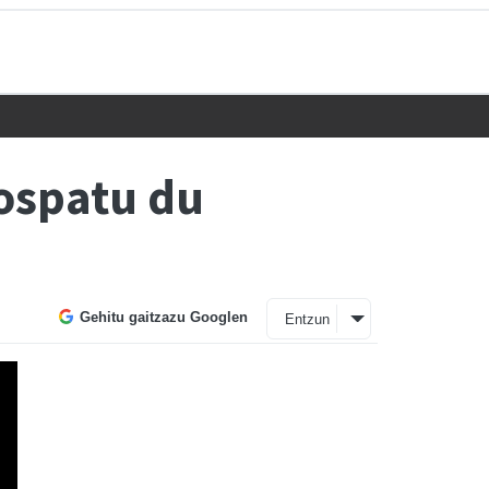
ospatu du
Gehitu gaitzazu Googlen
Entzun