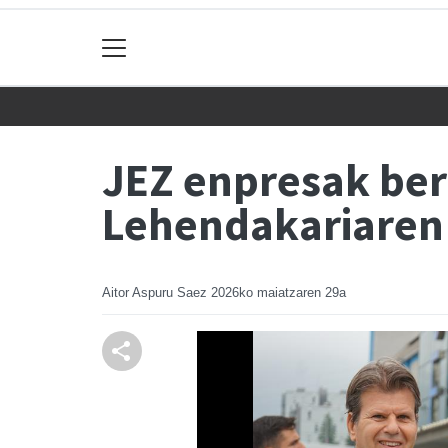
JEZ enpresak be
Lehendakariaren 
Aitor Aspuru Saez
2026ko maiatzaren 29a