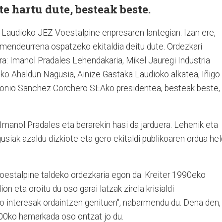
e hartu dute, besteak beste.
e Laudioko JEZ Voestalpine enpresaren lantegian. Izan ere,
 mendeurrena ospatzeko ekitaldia deitu dute. Ordezkari
kara: Imanol Pradales Lehendakaria, Mikel Jauregi Industria
ko Ahaldun Nagusia, Ainize Gastaka Laudioko alkatea, Iñigo
tonio Sanchez Corchero SEAko presidentea, besteak beste,
Imanol Pradales eta berarekin hasi da jarduera. Lehenik eta
usiak azaldu dizkiote eta gero ekitaldi publikoaren ordua he
Voestalpine taldeko ordezkaria egon da. Kreiter 1990eko
 eta oroitu du oso garai latzak zirela krisialdi
 interesak ordaintzen genituen", nabarmendu du. Dena den,
00ko hamarkada oso ontzat jo du.