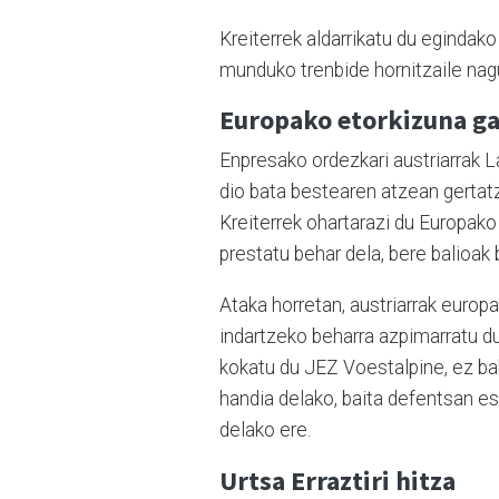
Kreiterrek aldarrikatu du egindako
munduko trenbide hornitzaile nagus
Europako etorkizuna g
Enpresako ordezkari austriarrak L
dio bata bestearen atzean gertatze
Kreiterrek ohartarazi du Europako 
prestatu behar dela, bere balioak 
Ataka horretan, austriarrak europ
indartzeko beharra azpimarratu d
kokatu du JEZ Voestalpine, ez bak
handia delako, baita defentsan es
delako ere.
Urtsa Erraztiri hitza