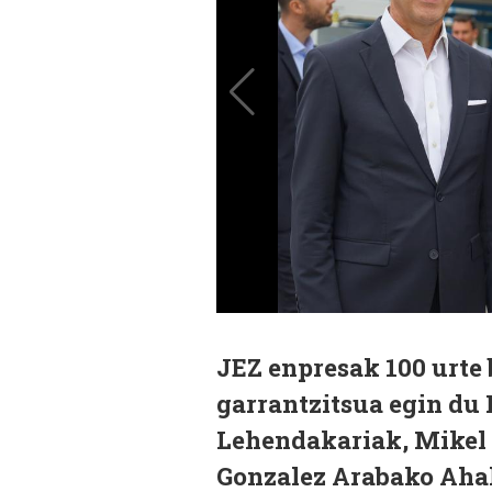
JEZ enpresak 100 urte b
garrantzitsua egin du
Lehendakariak, Mikel 
Gonzalez Arabako Aha