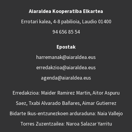
Aiaraldea Kooperatiba Elkartea
Errotari kalea, 4-8 pabilioia, Laudio 01400
94 656 85 54
Epostak
harremanak@aiaraldea.eus
erredakzioa@aiaraldea.eus
agenda@aiaraldea.eus
Erredakzioa: Maider Ramirez Martin, Aitor Aspuru
Saez, Txabi Alvarado Bañares, Aimar Gutierrez
Bidarte Ikus-entzunezkoen arduraduna: Naia Vallejo
Torres Zuzentzailea: Naroa Salazar Yarritu