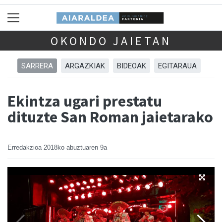
OKONDO JAIETAN
SARRERA
ARGAZKIAK
BIDEOAK
EGITARAUA
Ekintza ugari prestatu
dituzte San Roman jaietarako
Erredakzioa
2018ko abuztuaren 9a