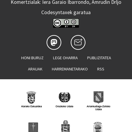
Komertzialak: Iera Garaio Ibarrondo, Amrudin Drljo
Codesyntaxek garatua
HONI BURUZ
LEGE OHARRA
PUBLIZITATEA
ARAUAK
HARREMANETARAKO
RSS