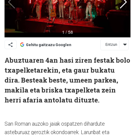
Entzun
Gehitu gaitzazu Googlen
Abuztuaren 4an hasi ziren festak bolo
txapelketarekin, eta gaur bukatu
dira. Besteak beste, umeen parkea,
makila eta briska txapelketa zein
herri afaria antolatu dituzte.
San Roman auzoko jaiak ospatzen dihardute
asteburuaz geroztik okondoarrek. Larunbat eta