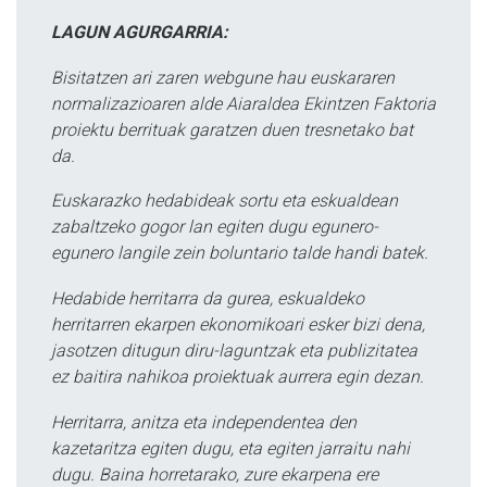
LAGUN AGURGARRIA:
Bisitatzen ari zaren webgune hau euskararen
normalizazioaren alde Aiaraldea Ekintzen Faktoria
proiektu berrituak garatzen duen tresnetako bat
da.
Euskarazko hedabideak sortu eta eskualdean
zabaltzeko gogor lan egiten dugu egunero-
egunero langile zein boluntario talde handi batek.
Hedabide herritarra da gurea, eskualdeko
herritarren ekarpen ekonomikoari esker bizi dena,
jasotzen ditugun diru-laguntzak eta publizitatea
ez baitira nahikoa proiektuak aurrera egin dezan.
Herritarra, anitza eta independentea den
kazetaritza egiten dugu, eta egiten jarraitu nahi
dugu. Baina horretarako, zure ekarpena ere