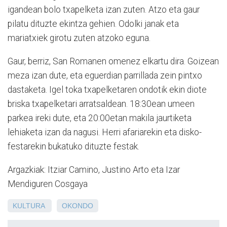
igandean bolo txapelketa izan zuten. Atzo eta gaur
pilatu dituzte ekintza gehien. Odolki janak eta
mariatxiek girotu zuten atzoko eguna.
Gaur, berriz, San Romanen omenez elkartu dira. Goizean
meza izan dute, eta eguerdian parrillada zein pintxo
dastaketa. Igel toka txapelketaren ondotik ekin diote
briska txapelketari arratsaldean. 18:30ean umeen
parkea ireki dute, eta 20:00etan makila jaurtiketa
lehiaketa izan da nagusi. Herri afariarekin eta disko-
festarekin bukatuko dituzte festak.
Argazkiak: Itziar Camino, Justino Arto eta Izar
Mendiguren Cosgaya
KULTURA
OKONDO