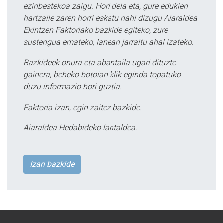
ezinbestekoa zaigu. Hori dela eta, gure edukien
hartzaile zaren horri eskatu nahi dizugu Aiaraldea
Ekintzen Faktoriako bazkide egiteko, zure
sustengua emateko, lanean jarraitu ahal izateko.
Bazkideek onura eta abantaila ugari dituzte
gainera, beheko botoian klik eginda topatuko
duzu informazio hori guztia.
Faktoria izan, egin zaitez bazkide.
Aiaraldea Hedabideko lantaldea.
Izan bazkide