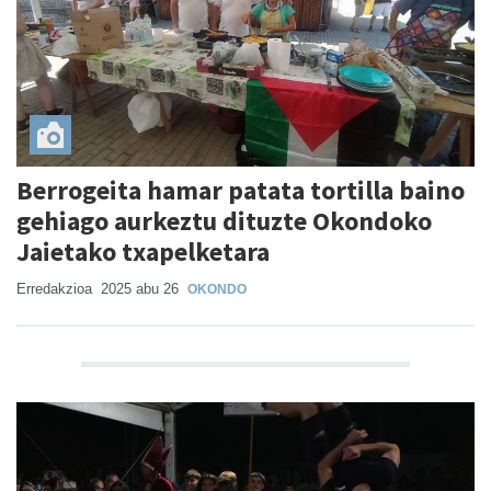
Berrogeita hamar patata tortilla baino
gehiago aurkeztu dituzte Okondoko
Jaietako txapelketara
Erredakzioa
2025 abu 26
OKONDO