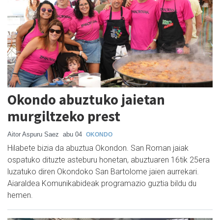
Okondo abuztuko jaietan
murgiltzeko prest
Aitor Aspuru Saez
abu 04
OKONDO
Hilabete bizia da abuztua Okondon. San Roman jaiak
ospatuko dituzte asteburu honetan, abuztuaren 16tik 25era
luzatuko diren Okondoko San Bartolome jaien aurrekari.
Aiaraldea Komunikabideak programazio guztia bildu du
hemen.