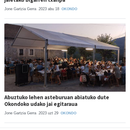
Jone Gartzia Gerra
2023 abu 18
OKONDO
Abuztuko lehen asteburuan abiatuko dute
Okondoko udako jai egitaraua
Jone Gartzia Gerra
2023 uzt 29
OKONDO