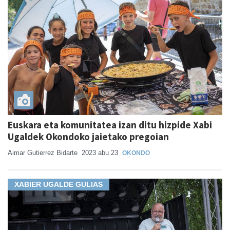
Euskara eta komunitatea izan ditu hizpide Xabi
Ugaldek Okondoko jaietako pregoian
Aimar Gutierrez Bidarte
2023 abu 23
OKONDO
XABIER UGALDE GULIAS