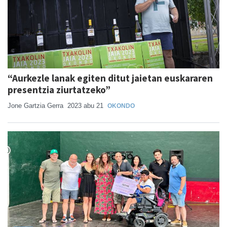
“Aurkezle lanak egiten ditut jaietan euskararen
presentzia ziurtatzeko”
Jone Gartzia Gerra
2023 abu 21
OKONDO