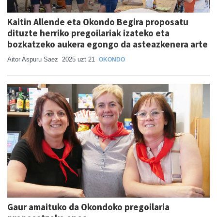
Kaitin Allende eta Okondo Begira proposatu
dituzte herriko pregoilariak izateko eta
bozkatzeko aukera egongo da asteazkenera arte
Aitor Aspuru Saez
2025 uzt 21
OKONDO
Gaur amaituko da Okondoko pregoilaria