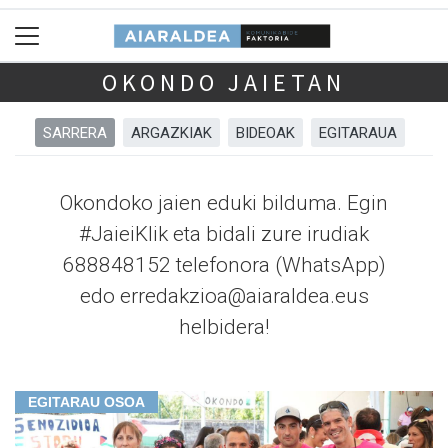
OKONDO JAIETAN
SARRERA
ARGAZKIAK
BIDEOAK
EGITARAUA
Okondoko jaien eduki bilduma. Egin
#JaieiKlik eta bidali zure irudiak
688848152 telefonora (WhatsApp)
edo erredakzioa@aiaraldea.eus
helbidera!
EGITARAU OSOA