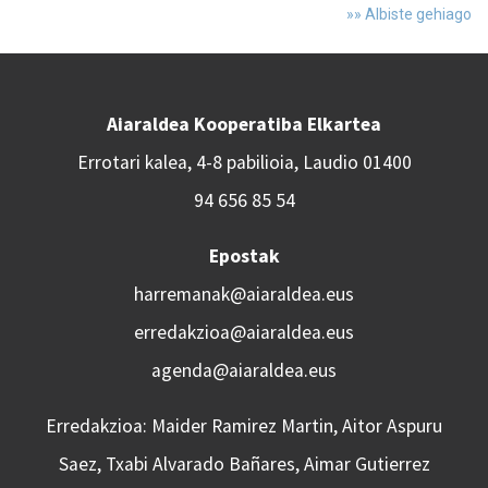
»» Albiste gehiago
Aiaraldea Kooperatiba Elkartea
Errotari kalea, 4-8 pabilioia, Laudio 01400
94 656 85 54
Epostak
harremanak@aiaraldea.eus
erredakzioa@aiaraldea.eus
agenda@aiaraldea.eus
Erredakzioa: Maider Ramirez Martin, Aitor Aspuru
Saez, Txabi Alvarado Bañares, Aimar Gutierrez