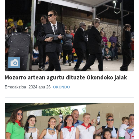
Mozorro artean agurtu dituzte Okondoko jaiak
Erredakzioa
2024 abu 26
OKONDO