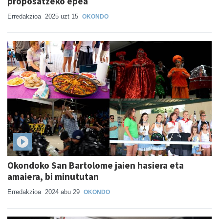
proposatzeko epea
Erredakzioa
2025 uzt 15
OKONDO
Okondoko San Bartolome jaien hasiera eta
amaiera, bi minututan
Erredakzioa
2024 abu 29
OKONDO