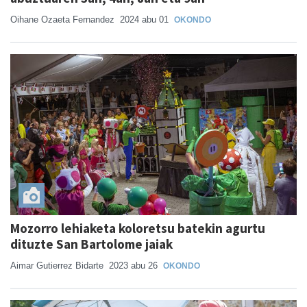
Oihane Ozaeta Fernandez
2024 abu 01
OKONDO
Mozorro lehiaketa koloretsu batekin agurtu
dituzte San Bartolome jaiak
Aimar Gutierrez Bidarte
2023 abu 26
OKONDO