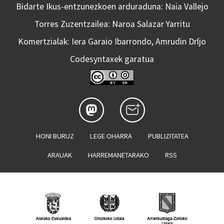
Bidarte Ikus-entzunezkoen arduraduna: Naia Vallejo
Torres Zuzentzailea: Naroa Salazar Yarritu
Komertzialak: Iera Garaio Ibarrondo, Amrudin Drljo
Codesyntaxek garatua
HONI BURUZ
LEGE OHARRA
PUBLIZITATEA
ARAUAK
HARREMANETARAKO
RSS