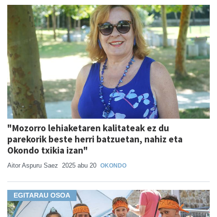
"Mozorro lehiaketaren kalitateak ez du
parekorik beste herri batzuetan, nahiz eta
Okondo txikia izan"
Aitor Aspuru Saez
2025 abu 20
OKONDO
EGITARAU OSOA