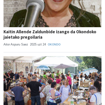
Kaitin Allende Zaldunbide izango da Okondoko
jaietako pregoilaria
Aitor Aspuru Saez
2025 uzt 24
OKONDO