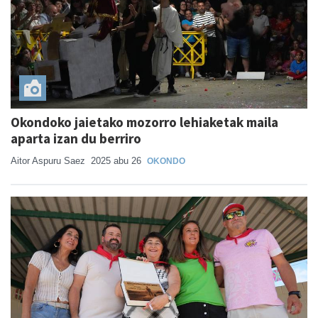
Okondoko jaietako mozorro lehiaketak maila
aparta izan du berriro
Aitor Aspuru Saez
2025 abu 26
OKONDO