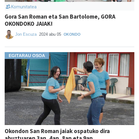
Komunitatea
Gora San Roman eta San Bartolome, GORA
OKONDOKO JAIAK!
Jon Escuza
2024 abu 05
OKONDO
EGITARAU OSOA
Okondon San Roman jaiak ospatuko dira
abuztuaren 3an, 4an, 8an eta 9an