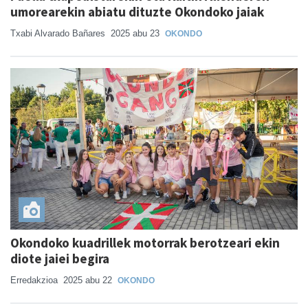
umorearekin abiatu dituzte Okondoko jaiak
Txabi Alvarado Bañares
2025 abu 23
OKONDO
Okondoko kuadrillek motorrak berotzeari ekin
diote jaiei begira
Erredakzioa
2025 abu 22
OKONDO