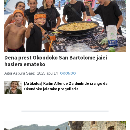
Dena prest Okondoko San Bartolome jaiei
hasiera emateko
Aitor Aspuru Saez
2025 abu 14
OKONDO
[Artikulua] Kaitin Allende Zaldunbide izango da
Okondoko jaietako pregoilaria