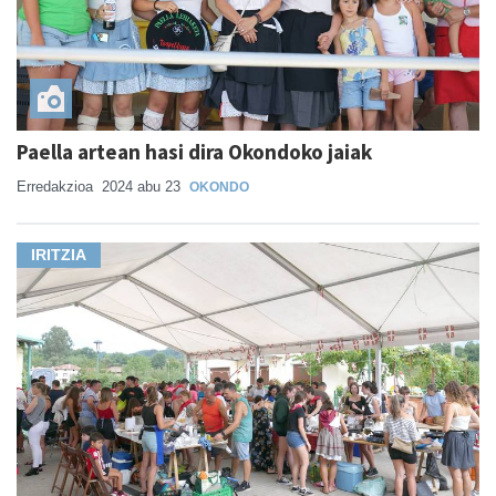
Paella artean hasi dira Okondoko jaiak
Erredakzioa
2024 abu 23
OKONDO
IRITZIA