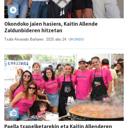
Okondoko jaien hasiera, Kaitin Allende
Zaldunbideren hitzetan
Txabi Alvarado Bañares
2025 abu 24
OKONDO
Paella txapelketarekin eta Kaitin Allenderen