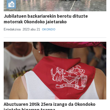
Jubilatuen bazkariarekin berotu dituzte
motorrak Okondoko jaietarako
Erredakzioa
2023 abu 21
OKONDO
Abuztuaren 20tik 25era izango da Okondoko
jaietako bigarren txanpa