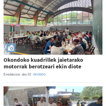
Okondoko kuadrillek jaietarako
motorrak berotzeari ekin diote
Erredakzioa
abu 02
OKONDO