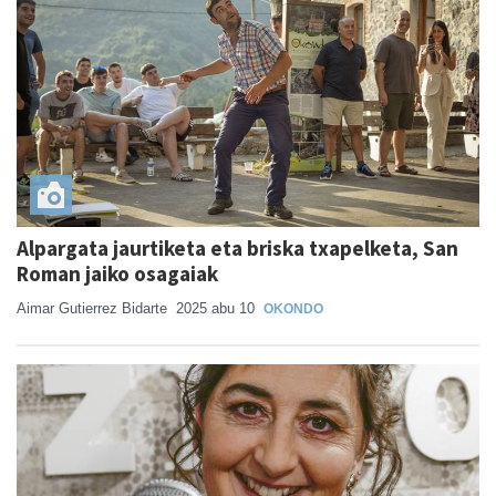
Alpargata jaurtiketa eta briska txapelketa, San
Roman jaiko osagaiak
Aimar Gutierrez Bidarte
2025 abu 10
OKONDO