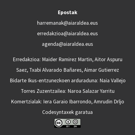
Epostak
harremanak@aiaraldea.eus
erredakzioa@aiaraldea.eus
agenda@aiaraldea.eus
Erredakzioa: Maider Ramirez Martin, Aitor Aspuru
Saez, Txabi Alvarado Bañares, Aimar Gutierrez
Bidarte Ikus-entzunezkoen arduraduna: Naia Vallejo
Torres Zuzentzailea: Naroa Salazar Yarritu
Komertzialak: Iera Garaio Ibarrondo, Amrudin Drljo
Codesyntaxek garatua