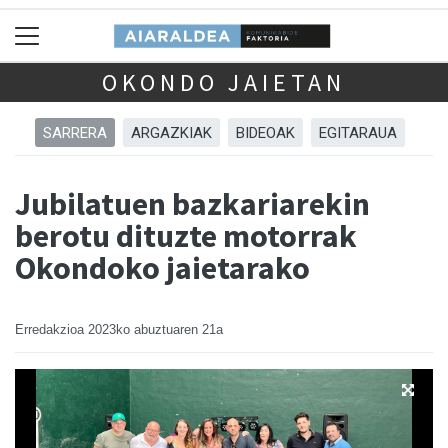
OKONDO JAIETAN
SARRERA
ARGAZKIAK
BIDEOAK
EGITARAUA
Jubilatuen bazkariarekin
berotu dituzte motorrak
Okondoko jaietarako
Erredakzioa
2023ko abuztuaren 21a