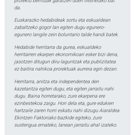
proiektu berrituak garatzen duen tresnetako bat
da.
Euskarazko hedabideak sortu eta eskualdean
zabaltzeko gogor lan egiten dugu egunero-
egunero langile zein boluntario talde handi batek.
Hedabide herritarra da gurea, eskualdeko
herritarren ekarpen ekonomikoari esker bizi dena,
jasotzen ditugun diru-laguntzak eta publizitatea
ez baitira nahikoa proiektuak aurrera egin dezan.
Herritarra, anitza eta independentea den
kazetaritza egiten dugu, eta egiten jarraitu nahi
dugu. Baina horretarako, zure ekarpena ere
ezinbestekoa zaigu. Hori dela eta, gure edukien
hartzaile zaren horri eskatu nahi dizugu Aiaraldea
Ekintzen Faktoriako bazkide egiteko, zure
sustengua emateko, lanean jarraitu ahal izateko.