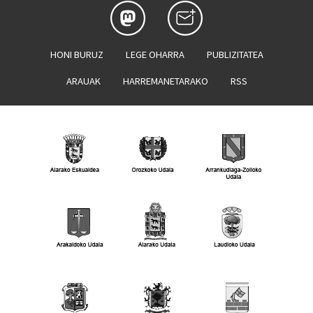
HONI BURUZ
LEGE OHARRA
PUBLIZITATEA
ARAUAK
HARREMANETARAKO
RSS