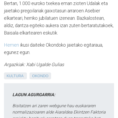
Bertan, 1.000 euroko txekea eman zioten Udalak eta
jaietako pregoilariak gaixotasun arraroen Asebier
elkarteari, herriko jubilatuen izenean. Bazkalostean,
aldiz, dantza egiteko aukera izan zuten bertaratutakoek,
Baisala elkartearen eskutik.
Hemen
ikusi daiteke Okondoko jaietako egitaraua,
egunez egun.
Argazkiak: Xabi Ugalde Gulias
KULTURA
OKONDO
LAGUN AGURGARRIA:
Bisitatzen ari zaren webgune hau euskararen
normalizazioaren alde Aiaraldea Ekintzen Faktoria