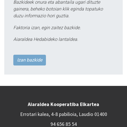
Bazkideek onura eta abantaila ugari dituzte
gainera, beheko botoian klik eginda topatuko
duzu informazio hori guztia.
Faktoria izan, egin zaitez bazkide.
Aiaraldea Hedabideko lantaldea.
Izan bazkide
Aiaraldea Kooperatiba Elkartea
Errotari kalea, 4-8 pabilioia, Laudio 01400
94 656 85 54