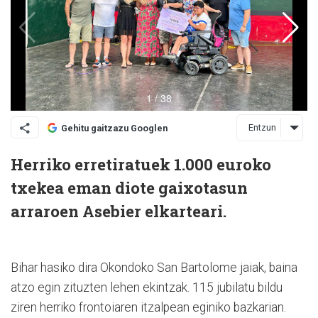
Entzun
Gehitu gaitzazu Googlen
Herriko erretiratuek 1.000 euroko
txekea eman diote gaixotasun
arraroen Asebier elkarteari.
Bihar hasiko dira Okondoko San Bartolome jaiak, baina
atzo egin zituzten lehen ekintzak. 115 jubilatu bildu
ziren herriko frontoiaren itzalpean eginiko bazkarian.