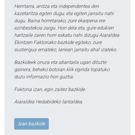
Herritarra, anitza eta independentea den
kazetaritza egiten dugu, eta egiten jarraitu nahi
dugu. Baina horretarako, zure ekarpena ere
ezinbestekoa zaigu. Hori dela eta, gure edukien
hartzaile zaren horri eskatu nahi dizugu Aiaraldea
Ekintzen Faktoriako bazkide egiteko, zure
sustengua emateko, lanean jarraitu ahal izateko.
Bazkideek onura eta abantaila ugari dituzte
gainera, beheko botoian klik eginda topatuko
duzu informazio hori guztia.
Faktoria izan, egin zaitez bazkide.
Aiaraldea Hedabideko lantaldea.
Izan bazkide