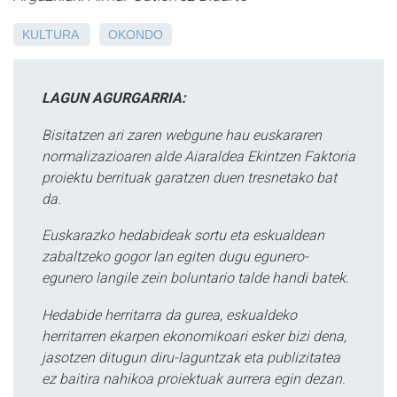
KULTURA
OKONDO
LAGUN AGURGARRIA:
Bisitatzen ari zaren webgune hau euskararen
normalizazioaren alde Aiaraldea Ekintzen Faktoria
proiektu berrituak garatzen duen tresnetako bat
da.
Euskarazko hedabideak sortu eta eskualdean
zabaltzeko gogor lan egiten dugu egunero-
egunero langile zein boluntario talde handi batek.
Hedabide herritarra da gurea, eskualdeko
herritarren ekarpen ekonomikoari esker bizi dena,
jasotzen ditugun diru-laguntzak eta publizitatea
ez baitira nahikoa proiektuak aurrera egin dezan.