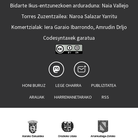
Bidarte Ikus-entzunezkoen arduraduna: Naia Vallejo
Torres Zuzentzailea: Naroa Salazar Yarritu
Komertzialak: Iera Garaio Ibarrondo, Amrudin Drljo
Codesyntaxek garatua
HONI BURUZ
LEGE OHARRA
PUBLIZITATEA
ARAUAK
HARREMANETARAKO
RSS