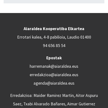
Aiaraldea Kooperatiba Elkartea
Errotari kalea, 4-8 pabilioia, Laudio 01400
94 656 85 54
Epostak
harremanak@aiaraldea.eus
erredakzioa@aiaraldea.eus
agenda@aiaraldea.eus
Erredakzioa: Maider Ramirez Martin, Aitor Aspuru
Saez, Txabi Alvarado Bañares, Aimar Gutierrez