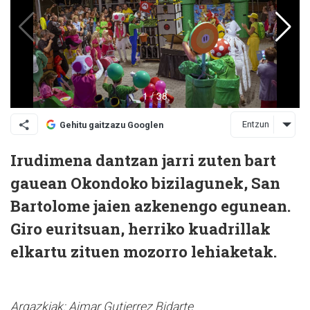
Entzun
Gehitu gaitzazu Googlen
Irudimena dantzan jarri zuten bart
gauean Okondoko bizilagunek, San
Bartolome jaien azkenengo egunean.
Giro euritsuan, herriko kuadrillak
elkartu zituen mozorro lehiaketak.
Argazkiak: Aimar Gutierrez Bidarte