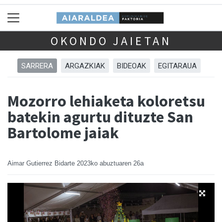
OKONDO JAIETAN
SARRERA
ARGAZKIAK
BIDEOAK
EGITARAUA
Mozorro lehiaketa koloretsu
batekin agurtu dituzte San
Bartolome jaiak
Aimar Gutierrez Bidarte
2023ko abuztuaren 26a