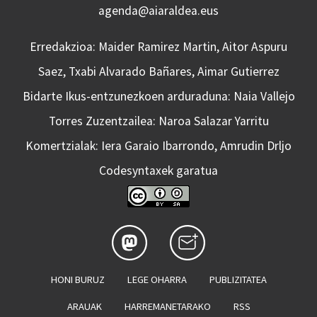
agenda@aiaraldea.eus
Erredakzioa: Maider Ramirez Martin, Aitor Aspuru
Saez, Txabi Alvarado Bañares, Aimar Gutierrez
Bidarte Ikus-entzunezkoen arduraduna: Naia Vallejo
Torres Zuzentzailea: Naroa Salazar Yarritu
Komertzialak: Iera Garaio Ibarrondo, Amrudin Drljo
Codesyntaxek garatua
HONI BURUZ
LEGE OHARRA
PUBLIZITATEA
ARAUAK
HARREMANETARAKO
RSS