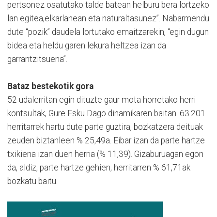
pertsonez osatutako talde batean helburu bera lortzeko
lan egitea,elkarlanean eta naturaltasunez”. Nabarmendu
dute “pozik” daudela lortutako emaitzarekin, “egin dugun
bidea eta heldu garen lekura heltzea izan da
garrantzitsuena”.
Bataz bestekotik gora
52 udalerritan egin dituzte gaur mota horretako herri
kontsultak, Gure Esku Dago dinamikaren baitan. 63.201
herritarrek hartu dute parte guztira, bozkatzera deituak
zeuden biztanleen % 25,49a. Eibar izan da parte hartze
txikiena izan duen herria (% 11,39). Gizaburuagan egon
da, aldiz, parte hartze gehien, herritarren % 61,71ak
bozkatu baitu.