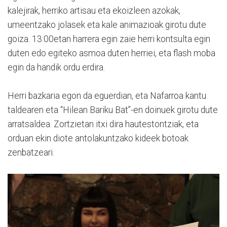
kalejirak, herriko artisau eta ekoizleen azokak,
umeentzako jolasek eta kale animazioak girotu dute
goiza. 13:00etan harrera egin zaie herri kontsulta egin
duten edo egiteko asmoa duten herriei, eta flash moba
egin da handik ordu erdira.
Herri bazkaria egon da eguerdian, eta Nafarroa kantu
taldearen eta “Hilean Bariku Bat”-en doinuek girotu dute
arratsaldea. Zortzietan itxi dira hautestontziak, eta
orduan ekin diote antolakuntzako kideek botoak
zenbatzeari.