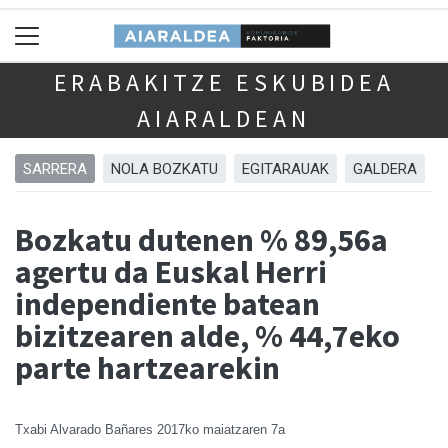
ERABAKITZE ESKUBIDEA
AIARALDEAN
SARRERA
NOLA BOZKATU
EGITARAUAK
GALDERA
Bozkatu dutenen % 89,56a
agertu da Euskal Herri
independiente batean
bizitzearen alde, % 44,7eko
parte hartzearekin
Txabi Alvarado Bañares
2017ko maiatzaren 7a