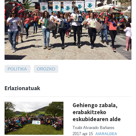
POLITIKA
OROZKO
Erlazionatuak
Gehiengo zabala,
erabakitzeko
eskubidearen alde
Txabi Alvarado Bañares
2017 api 15
AIARALDEA