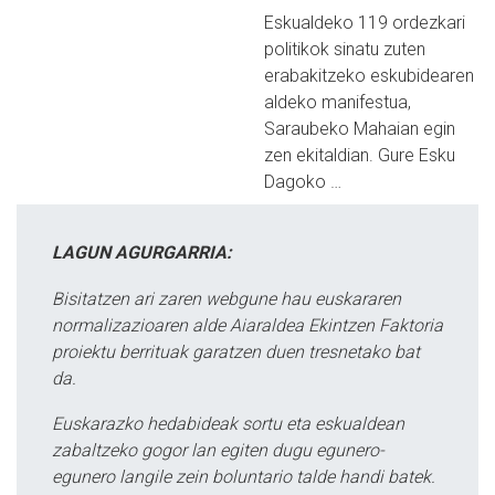
Eskualdeko 119 ordezkari
politikok sinatu zuten
erabakitzeko eskubidearen
aldeko manifestua,
Saraubeko Mahaian egin
zen ekitaldian. Gure Esku
Dagoko …
LAGUN AGURGARRIA:
Bisitatzen ari zaren webgune hau euskararen
normalizazioaren alde Aiaraldea Ekintzen Faktoria
proiektu berrituak garatzen duen tresnetako bat
da.
Euskarazko hedabideak sortu eta eskualdean
zabaltzeko gogor lan egiten dugu egunero-
egunero langile zein boluntario talde handi batek.