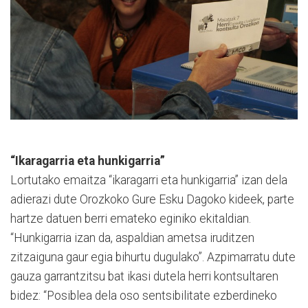
“Ikaragarria eta hunkigarria”
Lortutako emaitza “ikaragarri eta hunkigarria” izan dela
adierazi dute Orozkoko Gure Esku Dagoko kideek, parte
hartze datuen berri emateko eginiko ekitaldian.
“Hunkigarria izan da, aspaldian ametsa iruditzen
zitzaiguna gaur egia bihurtu dugulako”. Azpimarratu dute
gauza garrantzitsu bat ikasi dutela herri kontsultaren
bidez: “Posiblea dela oso sentsibilitate ezberdineko