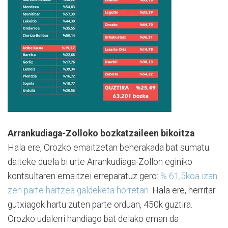
Arrankudiaga-Zolloko bozkatzaileen bikoitza
Hala ere, Orozko emaitzetan beherakada bat sumatu
daiteke duela bi urte Arrankudiaga-Zollon eginiko
kontsultaren emaitzei erreparatuz gero:
% 61,5koa izan
zen parte hartzea galdeketa horretan.
Hala ere, herritar
gutxiagok hartu zuten parte orduan, 450k guztira.
Orozko udalerri handiago bat delako eman da