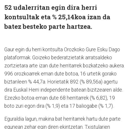
52 udalerritan egin dira herri
kontsultak eta % 25,14koa izan da
batez besteko parte hartzea.
Gaur egin du herri kontsulta Orozkoko Gure Esku Dago
plataformak. Goizeko bederatzietatik arratsaldeko
zortzietara arte izan dute herritarrek bozkatzeko aukera.
996 orozkoarrek eman dute botoa, 16 urtetik gorako
biztanleen % 44,7a. Horietatik 892 (% 89,56a) agertu
dira Euskal Herri independente batean bizitzearen alde.
Ezezko botoa eman dute 68 herritarrek (% 6,82), 19
boto zuri egon dira (% 1,9) eta 17 baliogabe (% 1,7).
Eguraldia lagun, makina bat herritarrek hartu dute parte
egunean zehar egin diren ekintzetan. Txistularien