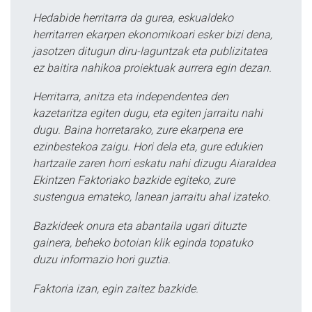
Hedabide herritarra da gurea, eskualdeko
herritarren ekarpen ekonomikoari esker bizi dena,
jasotzen ditugun diru-laguntzak eta publizitatea
ez baitira nahikoa proiektuak aurrera egin dezan.
Herritarra, anitza eta independentea den
kazetaritza egiten dugu, eta egiten jarraitu nahi
dugu. Baina horretarako, zure ekarpena ere
ezinbestekoa zaigu. Hori dela eta, gure edukien
hartzaile zaren horri eskatu nahi dizugu Aiaraldea
Ekintzen Faktoriako bazkide egiteko, zure
sustengua emateko, lanean jarraitu ahal izateko.
Bazkideek onura eta abantaila ugari dituzte
gainera, beheko botoian klik eginda topatuko
duzu informazio hori guztia.
Faktoria izan, egin zaitez bazkide.