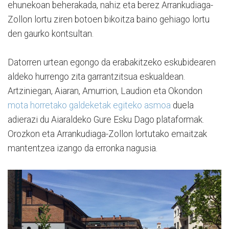
ehunekoan beherakada, nahiz eta berez Arrankudiaga-
Zollon lortu ziren botoen bikoitza baino gehiago lortu
den gaurko kontsultan.
Datorren urtean egongo da erabakitzeko eskubidearen
aldeko hurrengo zita garrantzitsua eskualdean.
Artziniegan, Aiaran, Amurrion, Laudion eta Okondon
mota horretako galdeketak egiteko asmoa
duela
adierazi du Aiaraldeko Gure Esku Dago plataformak.
Orozkon eta Arrankudiaga-Zollon lortutako emaitzak
mantentzea izango da erronka nagusia.