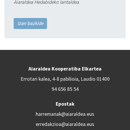
Aiaraldea Hedabideko lantaldea.
Izan bazkide
Aiaraldea Kooperatiba Elkartea
Errotari kalea, 4-8 pabilioia, Laudio 01400
94 656 85 54
Epostak
harremanak@aiaraldea.eus
erredakzioa@aiaraldea.eus