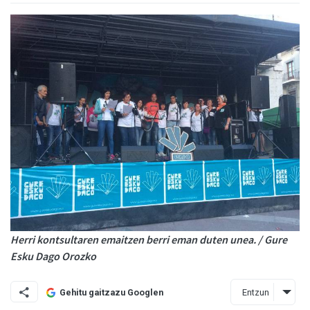
Herri kontsultaren emaitzen berri eman duten unea. / Gure
Esku Dago Orozko
Entzun
Gehitu gaitzazu Googlen