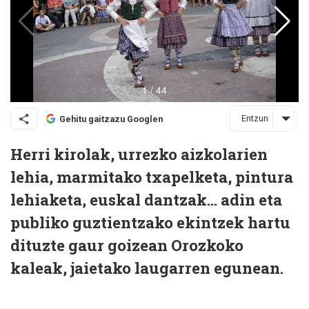
Entzun
Gehitu gaitzazu Googlen
Herri kirolak, urrezko aizkolarien
lehia, marmitako txapelketa, pintura
lehiaketa, euskal dantzak... adin eta
publiko guztientzako ekintzek hartu
dituzte gaur goizean Orozkoko
kaleak, jaietako laugarren egunean.