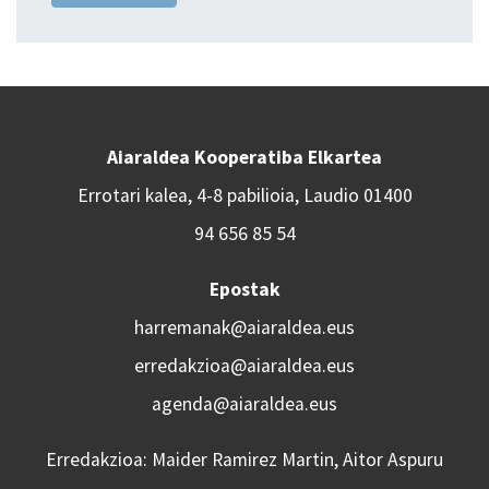
Aiaraldea Kooperatiba Elkartea
Errotari kalea, 4-8 pabilioia, Laudio 01400
94 656 85 54
Epostak
harremanak@aiaraldea.eus
erredakzioa@aiaraldea.eus
agenda@aiaraldea.eus
Erredakzioa: Maider Ramirez Martin, Aitor Aspuru