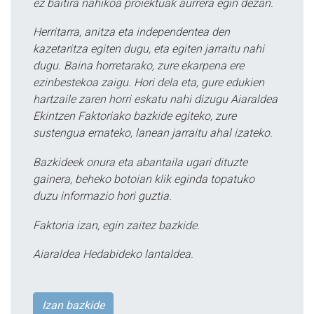
ez baitira nahikoa proiektuak aurrera egin dezan.
Herritarra, anitza eta independentea den
kazetaritza egiten dugu, eta egiten jarraitu nahi
dugu. Baina horretarako, zure ekarpena ere
ezinbestekoa zaigu. Hori dela eta, gure edukien
hartzaile zaren horri eskatu nahi dizugu Aiaraldea
Ekintzen Faktoriako bazkide egiteko, zure
sustengua emateko, lanean jarraitu ahal izateko.
Bazkideek onura eta abantaila ugari dituzte
gainera, beheko botoian klik eginda topatuko
duzu informazio hori guztia.
Faktoria izan, egin zaitez bazkide.
Aiaraldea Hedabideko lantaldea.
Izan bazkide