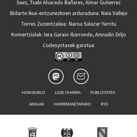
Saez, Txabi Alvarado Bañares, Aimar Gutierrez
Bidarte Ikus-entzunezkoen arduraduna: Naia Vallejo
Torres Zuzentzailea: Naroa Salazar Yarritu
Komertzialak: Iera Garaio Ibarrondo, Amrudin Drljo
Codesyntaxek garatua
HONI BURUZ
LEGE OHARRA
PUBLIZITATEA
ARAUAK
HARREMANETARAKO
RSS