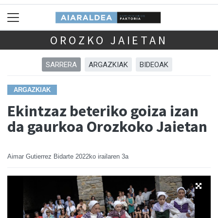
OROZKO JAIETAN
SARRERA
ARGAZKIAK
BIDEOAK
ARGAZKIAK
Ekintzaz beteriko goiza izan
da gaurkoa Orozkoko Jaietan
Aimar Gutierrez Bidarte
2022ko irailaren 3a