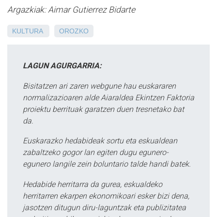
Argazkiak: Aimar Gutierrez Bidarte
KULTURA
OROZKO
LAGUN AGURGARRIA:
Bisitatzen ari zaren webgune hau euskararen
normalizazioaren alde Aiaraldea Ekintzen Faktoria
proiektu berrituak garatzen duen tresnetako bat
da.
Euskarazko hedabideak sortu eta eskualdean
zabaltzeko gogor lan egiten dugu egunero-
egunero langile zein boluntario talde handi batek.
Hedabide herritarra da gurea, eskualdeko
herritarren ekarpen ekonomikoari esker bizi dena,
jasotzen ditugun diru-laguntzak eta publizitatea