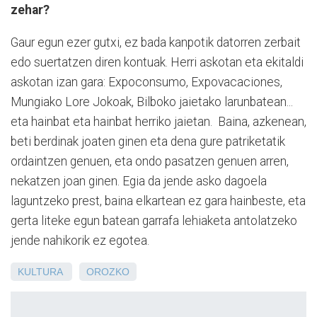
zehar?
Gaur egun ezer gutxi, ez bada kanpotik datorren zerbait
edo suertatzen diren kontuak. Herri askotan eta ekitaldi
askotan izan gara: Expoconsumo, Expovacaciones,
Mungiako Lore Jokoak, Bilboko jaietako larunbatean...
eta hainbat eta hainbat herriko jaietan. Baina, azkenean,
beti berdinak joaten ginen eta dena gure patriketatik
ordaintzen genuen, eta ondo pasatzen genuen arren,
nekatzen joan ginen. Egia da jende asko dagoela
laguntzeko prest, baina elkartean ez gara hainbeste, eta
gerta liteke egun batean garrafa lehiaketa antolatzeko
jende nahikorik ez egotea.
KULTURA
OROZKO