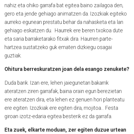
nahiz eta ohiko garrafa bat egitea baino zailagoa den,
gero eta jende gehiago animatzen da. Izozkiak egiteko
aurreko egunean prestatu behar da nahasketa eta lan
gehiago eskatzen du. Haurrek ere beren txokoa dute
eta saria barraketarako fitxak dira. Haurren parte-
hartzea sustatzeko guk ematen dizkiegu osagai
guztiak.
Ohitura berreskuratzen joan dela esango zenukete?
Duda barik. Izan ere, lehen jaiegunetan bakarrik
ateratzen ziren garrafak, baina orain egun berezietan
ere ateratzen dira, eta lehen ez genuen hori planteatu
ere egiten. Izozkiak ere egiten dira, mojitoa... Festa
giroan izotz-edaria egitea besterik ez da garrafa.
Eta zuek, elkarte moduan, zer egiten duzue urtean