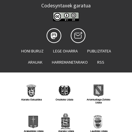
Codesyntaxek garatua
HONI BURUZ
LEGE OHARRA
PUBLIZITATEA
ARAUAK
HARREMANETARAKO
RSS