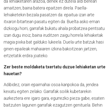
da lehiaketaren arazoa, denek ez dutela aldi berean
amaitzen, baina batera epaitzen direla. Paella-
lehiaketekin bezala pasatzen da: epaitua izan arte
itxaron bitartean pasatu egiten da. Buelta asko eman
dizkiogu horri, garrafak bukatu ahala probatzea pentsatu
izan dugu inoiz, baina iruditzen zaigu horrela lehiaketak
magia pixka bat galduko lukeela. Duela urte batzuk hasi
ginen epaileak mahaiaren izkina bakoitzean jartzen,
ertzetatik erdira joateko.
Zer beste moldaketa txertatu duzue lehiaketan urte
hauetan?
Adibidez, orain epaimahai osoa kanpokoa da, jendea
kexatu egiten zelako. Garrafak soilik kubetarekin
aurkeztera ere igaro gara, egurrezko pieza gabe, esaten
baitzuten lagunen garrafak ezagutzen genituela. Behin