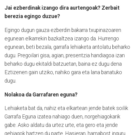
Jai ezberdinak izango dira aurtengoak? Zerbait
berezia egingo duzue?
Egingo dugun gauza ezberdin bakarra txupinazoaren
egunean elkarrekin bazkaltzea izango da. Hurrengo
egunean, beti bezala, garrafa lehiaketa antolatu beharko
dugu. Pregoilari gisa, agian, presentzia handiagoa izan
beharko dugu ekitaldi batzuetan, baina ez dugu dena
Eztizenen gain utziko, nahiko gara eta lana banatuko
dugu.
Nolakoa da Garrafaren eguna?
Lehiaketa bat da, nahiz eta elkartean jende batek soilik
Garrafa Eguna izatea nahiago duen, norgehiagokarik
gabe. Asko aldatu da urtez urte, eta gero eta jende
gehiagok hartzen du parte. Hasieran, hamabost inguru