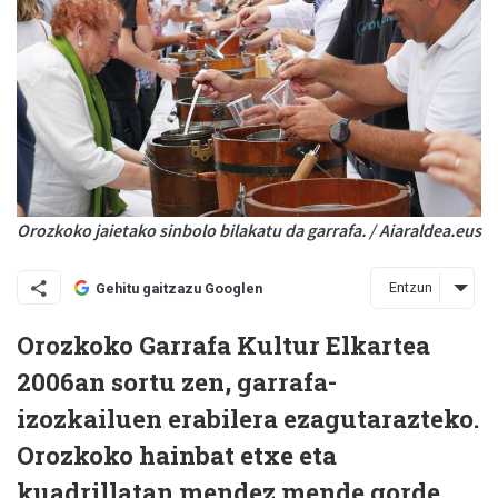
Orozkoko jaietako sinbolo bilakatu da garrafa. / Aiaraldea.eus
Entzun
Gehitu gaitzazu Googlen
Orozkoko Garrafa Kultur Elkartea
2006an sortu zen, garrafa-
izozkailuen erabilera ezagutarazteko.
Orozkoko hainbat etxe eta
kuadrillatan mendez mende gorde