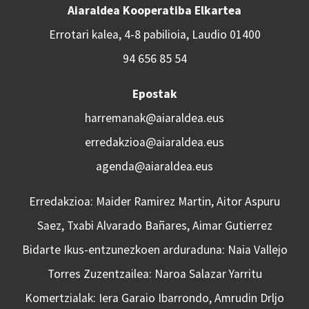
Aiaraldea Kooperatiba Elkartea
Errotari kalea, 4-8 pabilioia, Laudio 01400
94 656 85 54
Epostak
harremanak@aiaraldea.eus
erredakzioa@aiaraldea.eus
agenda@aiaraldea.eus
Erredakzioa: Maider Ramirez Martin, Aitor Aspuru
Saez, Txabi Alvarado Bañares, Aimar Gutierrez
Bidarte Ikus-entzunezkoen arduraduna: Naia Vallejo
Torres Zuzentzailea: Naroa Salazar Yarritu
Komertzialak: Iera Garaio Ibarrondo, Amrudin Drljo