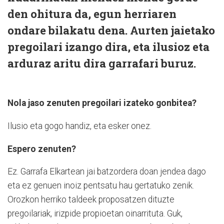
den ohitura da, egun herriaren
ondare bilakatu dena. Aurten jaietako
pregoilari izango dira, eta ilusioz eta
arduraz aritu dira garrafari buruz.
Nola jaso zenuten pregoilari izateko gonbitea?
Ilusio eta gogo handiz, eta esker onez.
Espero zenuten?
Ez. Garrafa Elkartean jai batzordera doan jendea dago
eta ez genuen inoiz pentsatu hau gertatuko zenik.
Orozkon herriko taldeek proposatzen dituzte
pregoilariak, irizpide propioetan oinarrituta. Guk,