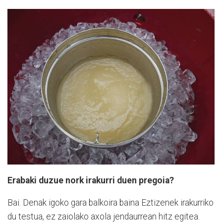
Erabaki duzue nork irakurri duen pregoia?
Bai. Denak igoko gara balkoira baina Eztizenek irakurriko
du testua, ez zaiolako axola jendaurrean hitz egitea.