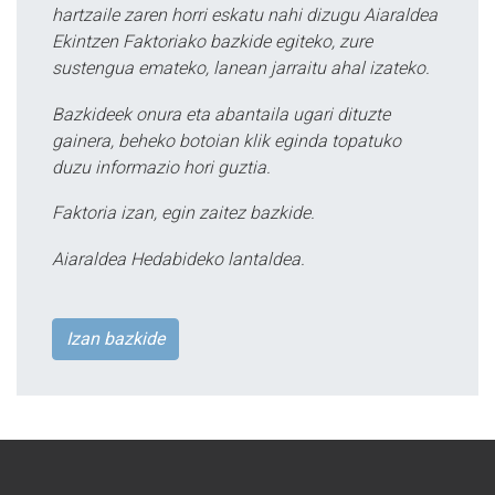
hartzaile zaren horri eskatu nahi dizugu Aiaraldea
Ekintzen Faktoriako bazkide egiteko, zure
sustengua emateko, lanean jarraitu ahal izateko.
Bazkideek onura eta abantaila ugari dituzte
gainera, beheko botoian klik eginda topatuko
duzu informazio hori guztia.
Faktoria izan, egin zaitez bazkide.
Aiaraldea Hedabideko lantaldea.
Izan bazkide