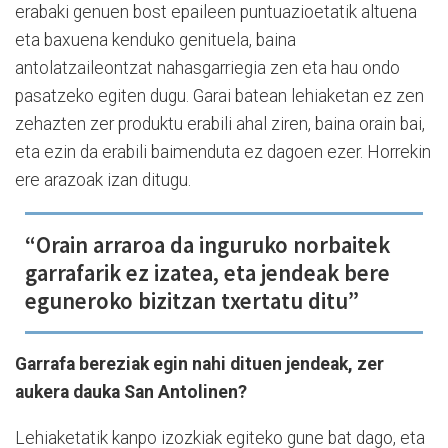
erabaki genuen bost epaileen puntuazioetatik altuena
eta baxuena kenduko genituela, baina
antolatzaileontzat nahasgarriegia zen eta hau ondo
pasatzeko egiten dugu. Garai batean lehiaketan ez zen
zehazten zer produktu erabili ahal ziren, baina orain bai,
eta ezin da erabili baimenduta ez dagoen ezer. Horrekin
ere arazoak izan ditugu.
“Orain arraroa da inguruko norbaitek
garrafarik ez izatea, eta jendeak bere
eguneroko bizitzan txertatu ditu”
Garrafa bereziak egin nahi dituen jendeak, zer
aukera dauka San Antolinen?
Lehiaketatik kanpo izozkiak egiteko gune bat dago, eta