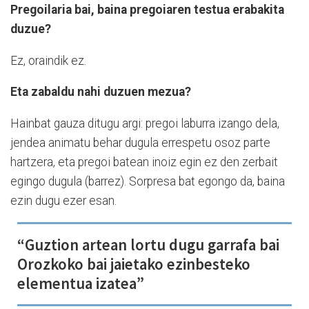
Pregoilaria bai, baina pregoiaren testua erabakita
duzue?
Ez, oraindik ez.
Eta zabaldu nahi duzuen mezua?
Hainbat gauza ditugu argi: pregoi laburra izango dela,
jendea animatu behar dugula errespetu osoz parte
hartzera, eta pregoi batean inoiz egin ez den zerbait
egingo dugula (barrez). Sorpresa bat egongo da, baina
ezin dugu ezer esan.
“Guztion artean lortu dugu garrafa bai
Orozkoko bai jaietako ezinbesteko
elementua izatea”