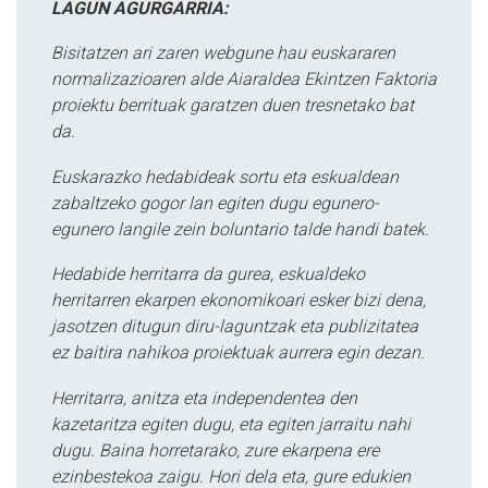
LAGUN AGURGARRIA:
Bisitatzen ari zaren webgune hau euskararen
normalizazioaren alde Aiaraldea Ekintzen Faktoria
proiektu berrituak garatzen duen tresnetako bat
da.
Euskarazko hedabideak sortu eta eskualdean
zabaltzeko gogor lan egiten dugu egunero-
egunero langile zein boluntario talde handi batek.
Hedabide herritarra da gurea, eskualdeko
herritarren ekarpen ekonomikoari esker bizi dena,
jasotzen ditugun diru-laguntzak eta publizitatea
ez baitira nahikoa proiektuak aurrera egin dezan.
Herritarra, anitza eta independentea den
kazetaritza egiten dugu, eta egiten jarraitu nahi
dugu. Baina horretarako, zure ekarpena ere
ezinbestekoa zaigu. Hori dela eta, gure edukien