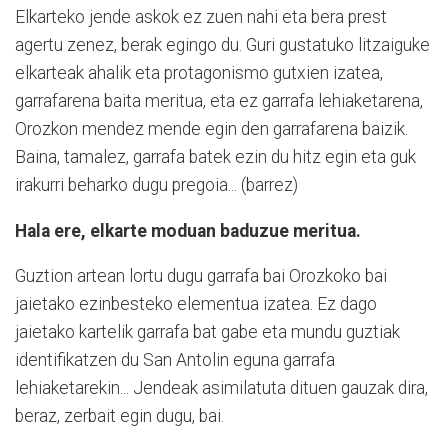
Elkarteko jende askok ez zuen nahi eta bera prest
agertu zenez, berak egingo du. Guri gustatuko litzaiguke
elkarteak ahalik eta protagonismo gutxien izatea,
garrafarena baita meritua, eta ez garrafa lehiaketarena,
Orozkon mendez mende egin den garrafarena baizik.
Baina, tamalez, garrafa batek ezin du hitz egin eta guk
irakurri beharko dugu pregoia... (barrez)
Hala ere, elkarte moduan baduzue meritua.
Guztion artean lortu dugu garrafa bai Orozkoko bai
jaietako ezinbesteko elementua izatea. Ez dago
jaietako kartelik garrafa bat gabe eta mundu guztiak
identifikatzen du San Antolin eguna garrafa
lehiaketarekin... Jendeak asimilatuta dituen gauzak dira,
beraz, zerbait egin dugu, bai.