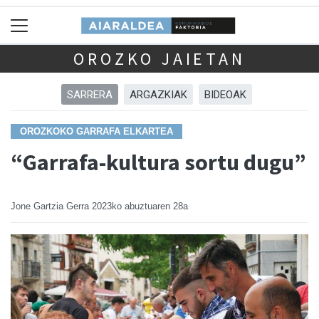
OROZKO JAIETAN
SARRERA
ARGAZKIAK
BIDEOAK
OROZKOKO GARRAFA ELKARTEA
“Garrafa-kultura sortu dugu”
Jone Gartzia Gerra
2023ko abuztuaren 28a