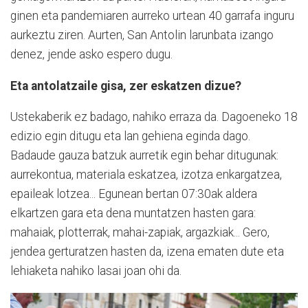
ginen eta pandemiaren aurreko urtean 40 garrafa inguru
aurkeztu ziren. Aurten, San Antolin larunbata izango
denez, jende asko espero dugu.
Eta antolatzaile gisa, zer eskatzen dizue?
Ustekaberik ez badago, nahiko erraza da. Dagoeneko 18
edizio egin ditugu eta lan gehiena eginda dago.
Badaude gauza batzuk aurretik egin behar ditugunak:
aurrekontua, materiala eskatzea, izotza enkargatzea,
epaileak lotzea... Egunean bertan 07:30ak aldera
elkartzen gara eta dena muntatzen hasten gara:
mahaiak, plotterrak, mahai-zapiak, argazkiak... Gero,
jendea gerturatzen hasten da, izena ematen dute eta
lehiaketa nahiko lasai joan ohi da.