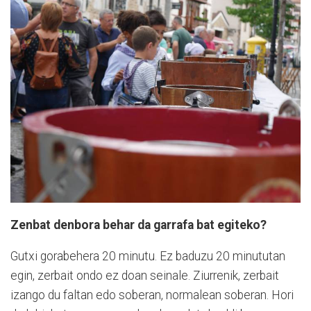
Zenbat denbora behar da garrafa bat egiteko?
Gutxi gorabehera 20 minutu. Ez baduzu 20 minututan
egin, zerbait ondo ez doan seinale. Ziurrenik, zerbait
izango du faltan edo soberan, normalean soberan. Hori