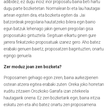
adibidez, ez dugu inoiz inor proposatu baina beti hartu
dugu parte bozketetan. Normalean bi eta lau hautagai
artean egoten dira, eta bozketa egiten da. Jai
batzordeak pregoilaria hautatzeko bilera egin baino
egun batzuk lehenago jakin genuen pregoilari gisa
proposatuko gintuztela. Segituan elkartu ginen gure
jarrera finkatzeko proposatuak izanez gero. Aho batez
erabaki genuen baietz, proposatzen bagintuzten, onartu
egingo genuela.
Zer moduz joan zen bozketa?
Proposamen gehiago egon ziren, baina aurkezpenen
ostean atzera egitea erabaki zuten. Oreka joko horretan
iruditu zitzaien Orozkoko Garrafa izan zitekeela
hautagairik onena. Ez zen bozketarik egin, baina iritzia
eskatu zen eta aho batez onartu zen proposamena.