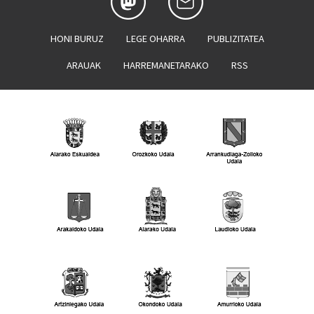
HONI BURUZ
LEGE OHARRA
PUBLIZITATEA
ARAUAK
HARREMANETARAKO
RSS