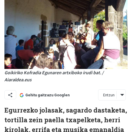
Goikiriko Kofradia Egunaren artxiboko irudi bat. /
Aiaraldea.eus
Entzun
Gehitu gaitzazu Googlen
Egurrezko jolasak, sagardo dastaketa,
tortilla zein paella txapelketa, herri
kirolak, errifa eta musika emanaldia