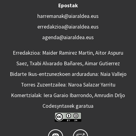
Epostak
harremanak@aiaraldea.eus
erredakzioa@aiaraldea.eus
agenda@aiaraldea.eus
Erredakzioa: Maider Ramirez Martin, Aitor Aspuru
Saez, Txabi Alvarado Bañares, Aimar Gutierrez
Bidarte Ikus-entzunezkoen arduraduna: Naia Vallejo
Torres Zuzentzailea: Naroa Salazar Yarritu
Komertzialak: Iera Garaio Ibarrondo, Amrudin Drljo
Codesyntaxek garatua