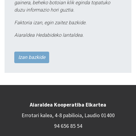
gainera, beheko botoian klik eginda topatuko
duzu informazio hori guztia.
Faktoria izan, egin zaitez bazkide.
Aiaraldea Hedabideko lantaldea.
Izan bazkide
Aiaraldea Kooperatiba Elkartea
Errotari kalea, 4-8 pabilioia, Laudio 01400
94 656 85 54