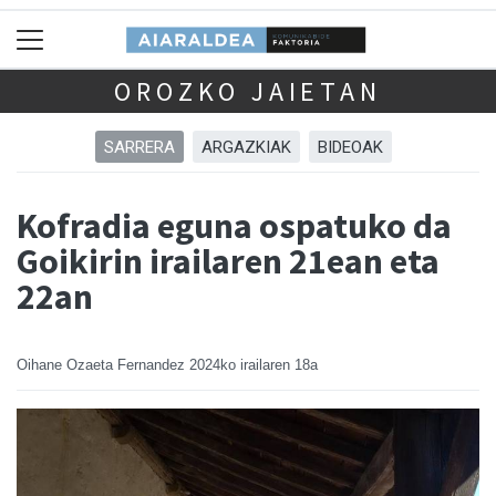
OROZKO JAIETAN
SARRERA
ARGAZKIAK
BIDEOAK
Kofradia eguna ospatuko da
Goikirin irailaren 21ean eta
22an
Oihane Ozaeta Fernandez
2024ko irailaren 18a