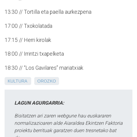
13:30 // Tortilla eta paella aurkezpena
17:00 // Txokolatada
17:15 // Herri kirolak
18:00 // Irrintzi txapelketa
18:30 // “Los Gavilares” mariatxiak
KULTURA
OROZKO
LAGUN AGURGARRIA:
Bisitatzen ari zaren webgune hau euskararen
normalizazioaren alde Aiaraldea Ekintzen Faktoria
proiektu berrituak garatzen duen tresnetako bat