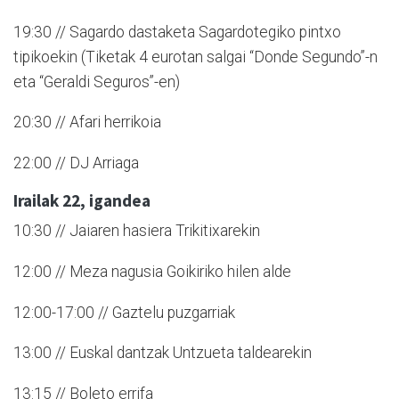
19:30 // Sagardo dastaketa Sagardotegiko pintxo
tipikoekin (Tiketak 4 eurotan salgai “Donde Segundo”-n
eta “Geraldi Seguros”-en)
20:30 // Afari herrikoia
22:00 // DJ Arriaga
Irailak 22, igandea
10:30 // Jaiaren hasiera Trikitixarekin
12:00 // Meza nagusia Goikiriko hilen alde
12:00-17:00 // Gaztelu puzgarriak
13:00 // Euskal dantzak Untzueta taldearekin
13:15 // Boleto errifa