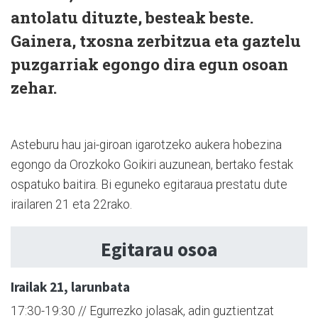
antolatu dituzte, besteak beste.
Gainera, txosna zerbitzua eta gaztelu
puzgarriak egongo dira egun osoan
zehar.
Asteburu hau jai-giroan igarotzeko aukera hobezina
egongo da Orozkoko Goikiri auzunean, bertako festak
ospatuko baitira. Bi eguneko egitaraua prestatu dute
irailaren 21 eta 22rako.
Egitarau osoa
Irailak 21, larunbata
17:30-19:30 // Egurrezko jolasak, adin guztientzat