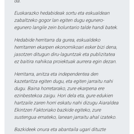
da.
Euskarazko hedabideak sortu eta eskualdean
zabaltzeko gogor lan egiten dugu egunero-
egunero langile zein boluntario talde handi batek.
Hedabide herritarra da gurea, eskualdeko
herritarren ekarpen ekonomikoari esker bizi dena,
jasotzen ditugun diru-laguntzak eta publizitatea
ez baitira nahikoa proiektuak aurrera egin dezan.
Herritarra, anitza eta independentea den
kazetaritza egiten dugu, eta egiten jarraitu nahi
dugu. Baina horretarako, zure ekarpena ere
ezinbestekoa zaigu. Hori dela eta, gure edukien
hartzaile zaren horri eskatu nahi dizugu Aiaraldea
Ekintzen Faktoriako bazkide egiteko, zure
sustengua emateko, lanean jarraitu ahal izateko.
Bazkideek onura eta abantaila ugari dituzte