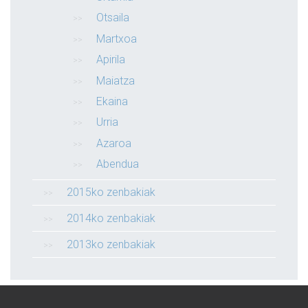
Otsaila
Martxoa
Apirila
Maiatza
Ekaina
Urria
Azaroa
Abendua
2015ko zenbakiak
2014ko zenbakiak
2013ko zenbakiak