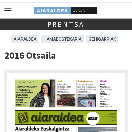
PRENTSA
AIARALDEA
HAMABOSTEKARIA
GEHIGARRIAK
2016 Otsaila