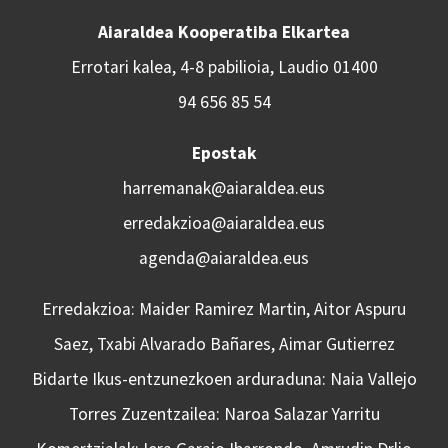
Aiaraldea Kooperatiba Elkartea
Errotari kalea, 4-8 pabilioia, Laudio 01400
94 656 85 54
Epostak
harremanak@aiaraldea.eus
erredakzioa@aiaraldea.eus
agenda@aiaraldea.eus
Erredakzioa: Maider Ramirez Martin, Aitor Aspuru
Saez, Txabi Alvarado Bañares, Aimar Gutierrez
Bidarte Ikus-entzunezkoen arduraduna: Naia Vallejo
Torres Zuzentzailea: Naroa Salazar Yarritu