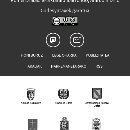
Komertzialak: Iera Garaio Ibarrondo, Amrudin Drljo
Codesyntaxek garatua
HONI BURUZ
LEGE OHARRA
PUBLIZITATEA
ARAUAK
HARREMANETARAKO
RSS