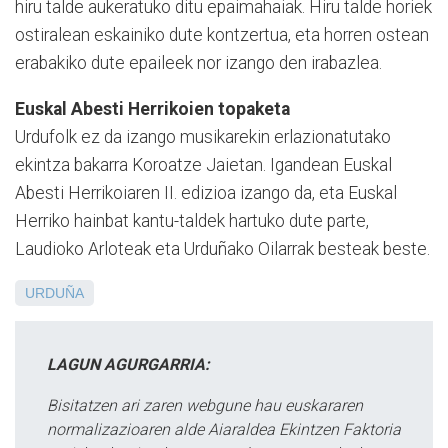
hiru talde aukeratuko ditu epaimahaiak. Hiru talde horiek
ostiralean eskainiko dute kontzertua, eta horren ostean
erabakiko dute epaileek nor izango den irabazlea.
Euskal Abesti Herrikoien topaketa
Urdufolk ez da izango musikarekin erlazionatutako
ekintza bakarra Koroatze Jaietan. Igandean Euskal
Abesti Herrikoiaren II. edizioa izango da, eta Euskal
Herriko hainbat kantu-taldek hartuko dute parte,
Laudioko Arloteak eta Urduñako Oilarrak besteak beste.
URDUÑA
LAGUN AGURGARRIA:
Bisitatzen ari zaren webgune hau euskararen
normalizazioaren alde Aiaraldea Ekintzen Faktoria