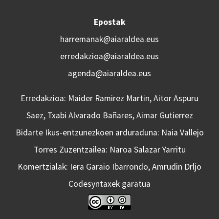
Epostak
harremanak@aiaraldea.eus
erredakzioa@aiaraldea.eus
agenda@aiaraldea.eus
Erredakzioa: Maider Ramirez Martin, Aitor Aspuru
Saez, Txabi Alvarado Bañares, Aimar Gutierrez
Bidarte Ikus-entzunezkoen arduraduna: Naia Vallejo
Torres Zuzentzailea: Naroa Salazar Yarritu
Komertzialak: Iera Garaio Ibarrondo, Amrudin Drljo
Codesyntaxek garatua