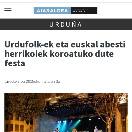
URDUÑA
Urdufolk-ek eta euskal abesti
herrikoiek koroatuko dute
festa
Erredakzioa
2015eko irailaren 3a