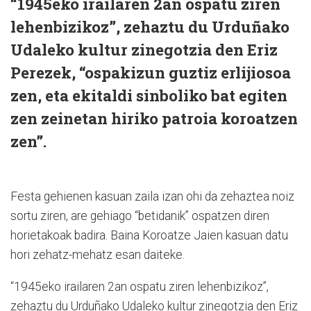
“1945eko irailaren 2an ospatu ziren
lehenbizikoz”, zehaztu du Urduñako
Udaleko kultur zinegotzia den Eriz
Perezek, “ospakizun guztiz erlijiosoa
zen, eta ekitaldi sinboliko bat egiten
zen zeinetan hiriko patroia koroatzen
zen”.
Festa gehienen kasuan zaila izan ohi da zehaztea noiz
sortu ziren, are gehiago “betidanik” ospatzen diren
horietakoak badira. Baina Koroatze Jaien kasuan datu
hori zehatz-mehatz esan daiteke.
“1945eko irailaren 2an ospatu ziren lehenbizikoz”,
zehaztu du Urduñako Udaleko kultur zinegotzia den Eriz