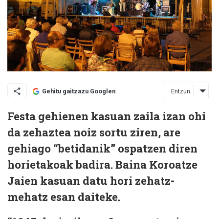
Entzun
Gehitu gaitzazu Googlen
Festa gehienen kasuan zaila izan ohi
da zehaztea noiz sortu ziren, are
gehiago “betidanik” ospatzen diren
horietakoak badira. Baina Koroatze
Jaien kasuan datu hori zehatz-
mehatz esan daiteke.