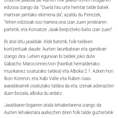
Urdufolk jaialdia da. Aurten folk jaialdi horren hirugarren
edizioa izango da. “Duela hiru urte herritar talde batek
martxan jarritako ekimena da”, azaldu du Perezek,
“lehen edizioak oso harrera ona izan zuen jendearen
partetik, eta Koroatze Jaiak berpizteko balio izan zuen”.
Bi atal ditu jaialdiak. Alde batetik, folk-taldeen
kontzertuak daude. Aurten larunbatean eta igandean
izango dira. Lehen egunean bi taldek joko dute:
Gabacho Maroconnection (hainbat herrialdetako
musikariez osatutako taldea) eta Alboka 2.1. Azken hori
Ibon Koteron, eta Xabi Valle eta Ruben Isasi
aiaraldearrek osatutako taldea da eta, izenak adierazten
duen bezala, alboka du ardatz.
Jaialdiaren bigarren atala lehiaketarena izango da.
Aurten lehiaketara aurkezten diren folk talde guztietatik