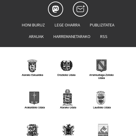
HONI BURUZ
LEGE OHARRA
PUBLIZITATEA
ARAUAK
HARREMANETARAKO
RSS