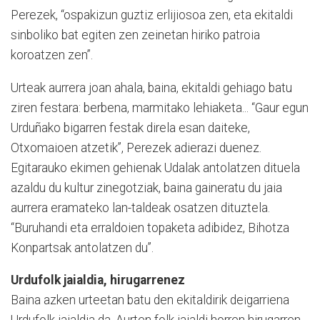
Perezek, “ospakizun guztiz erlijiosoa zen, eta ekitaldi
sinboliko bat egiten zen zeinetan hiriko patroia
koroatzen zen”.
Urteak aurrera joan ahala, baina, ekitaldi gehiago batu
ziren festara: berbena, marmitako lehiaketa... “Gaur egun
Urduñako bigarren festak direla esan daiteke,
Otxomaioen atzetik”, Perezek adierazi duenez.
Egitarauko ekimen gehienak Udalak antolatzen dituela
azaldu du kultur zinegotziak, baina gaineratu du jaia
aurrera eramateko lan-taldeak osatzen dituztela.
“Buruhandi eta erraldoien topaketa adibidez, Bihotza
Konpartsak antolatzen du”.
Urdufolk jaialdia, hirugarrenez
Baina azken urteetan batu den ekitaldirik deigarriena