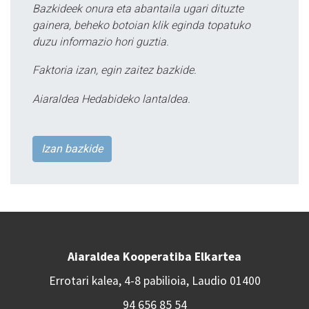
Bazkideek onura eta abantaila ugari dituzte
gainera, beheko botoian klik eginda topatuko
duzu informazio hori guztia.
Faktoria izan, egin zaitez bazkide.
Aiaraldea Hedabideko lantaldea.
Izan bazkide
Aiaraldea Kooperatiba Elkartea
Errotari kalea, 4-8 pabilioia, Laudio 01400
94 656 85 54