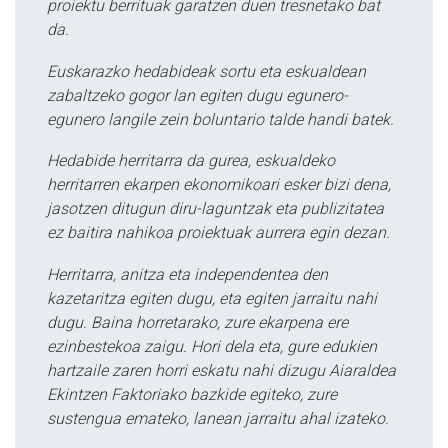
proiektu berrituak garatzen duen tresnetako bat
da.
Euskarazko hedabideak sortu eta eskualdean
zabaltzeko gogor lan egiten dugu egunero-
egunero langile zein boluntario talde handi batek.
Hedabide herritarra da gurea, eskualdeko
herritarren ekarpen ekonomikoari esker bizi dena,
jasotzen ditugun diru-laguntzak eta publizitatea
ez baitira nahikoa proiektuak aurrera egin dezan.
Herritarra, anitza eta independentea den
kazetaritza egiten dugu, eta egiten jarraitu nahi
dugu. Baina horretarako, zure ekarpena ere
ezinbestekoa zaigu. Hori dela eta, gure edukien
hartzaile zaren horri eskatu nahi dizugu Aiaraldea
Ekintzen Faktoriako bazkide egiteko, zure
sustengua emateko, lanean jarraitu ahal izateko.