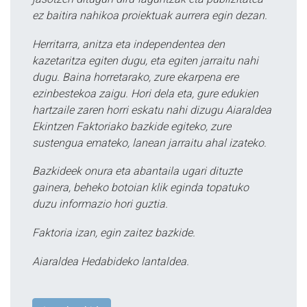
ez baitira nahikoa proiektuak aurrera egin dezan.
Herritarra, anitza eta independentea den
kazetaritza egiten dugu, eta egiten jarraitu nahi
dugu. Baina horretarako, zure ekarpena ere
ezinbestekoa zaigu. Hori dela eta, gure edukien
hartzaile zaren horri eskatu nahi dizugu Aiaraldea
Ekintzen Faktoriako bazkide egiteko, zure
sustengua emateko, lanean jarraitu ahal izateko.
Bazkideek onura eta abantaila ugari dituzte
gainera, beheko botoian klik eginda topatuko
duzu informazio hori guztia.
Faktoria izan, egin zaitez bazkide.
Aiaraldea Hedabideko lantaldea.