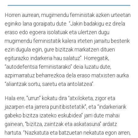
Horren aurrean, mugimendu feministak azken urteetan
eginiko lana goraipatu dute. “Jakin badakigu ez direla
eraso edo egoera isolatuak eta ulertzen dugu
mugimendu feministatik kalera irteten jarraitu besterik
ezin dugula egin, gure bizitzak markatzen dituen
egiturazko indarkeria hau salatuz”. Horregatik,
“autodefentsa feministarako” deia luzatu dute,
azpimarratuz beharrezkoa dela eraso matxisten aurka
“aliantzak sortu, saretu eta antolatzea”.
Hala ere, "urrun" kokatu dira “atxiloketa, zigor eta
jazarpen eta jarrera punitibistetatik", eta “indarkeriarik
gabeko bizitza izateko eskubidea” jarri dute mahai
gainean, “bizitza, zaintzak eta askatasuna” ardatz
hartuta. “Nazkatuta eta batzuetan nekatuta egon arren,