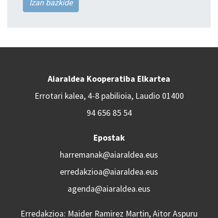
Izan bazkide
Aiaraldea Kooperatiba Elkartea
Errotari kalea, 4-8 pabilioia, Laudio 01400
94 656 85 54
Epostak
harremanak@aiaraldea.eus
erredakzioa@aiaraldea.eus
agenda@aiaraldea.eus
Erredakzioa: Maider Ramirez Martin, Aitor Aspuru