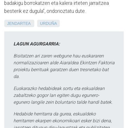
badakigu borrokatzen eta kalera irteten jarraitzea
besterik ez dugula”, ondorioztatu dute.
JENDARTEA
URDUÑA
LAGUN AGURGARRIA:
Bisitatzen ari zaren webgune hau euskararen
normalizazioaren alde Aiaraldea Ekintzen Faktoria
proiektu berrituak garatzen duen tresnetako bat
da.
Euskarazko hedabideak sortu eta eskualdean
zabaltzeko gogor lan egiten dugu egunero-
egunero langile zein boluntario talde handi batek.
Hedabide herritarra da gurea, eskualdeko
herritarren ekarpen ekonomikoari esker bizi dena,
jasotzen ditugun diru-laguntzak eta publizitatea