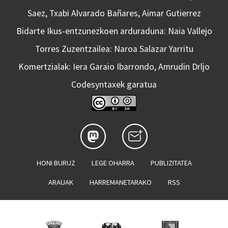
Saez, Txabi Alvarado Bañares, Aimar Gutierrez
Bidarte Ikus-entzunezkoen arduraduna: Naia Vallejo
Torres Zuzentzailea: Naroa Salazar Yarritu
Komertzialak: Iera Garaio Ibarrondo, Amrudin Drljo
Codesyntaxek garatua
HONI BURUZ
LEGE OHARRA
PUBLIZITATEA
ARAUAK
HARREMANETARAKO
RSS