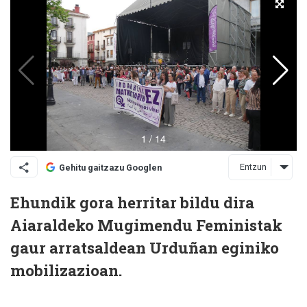
Entzun
Gehitu gaitzazu Googlen
Ehundik gora herritar bildu dira
Aiaraldeko Mugimendu Feministak
gaur arratsaldean Urduñan eginiko
mobilizazioan.