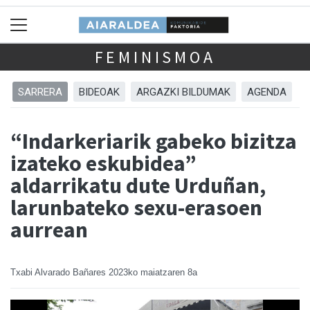
FEMINISMOA
SARRERA
BIDEOAK
ARGAZKI BILDUMAK
AGENDA
“Indarkeriarik gabeko bizitza
izateko eskubidea”
aldarrikatu dute Urduñan,
larunbateko sexu-erasoen
aurrean
Txabi Alvarado Bañares
2023ko maiatzaren 8a