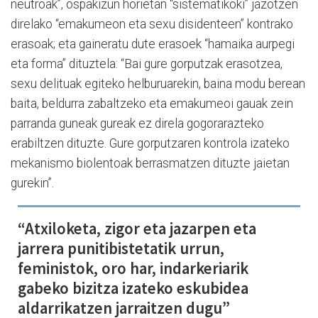
neutroak”, ospakizun horietan “sistematikoki” jazotzen
direlako “emakumeon eta sexu disidenteen” kontrako
erasoak; eta gaineratu dute erasoek “hamaika aurpegi
eta forma” dituztela: “Bai gure gorputzak erasotzea,
sexu delituak egiteko helburuarekin, baina modu berean
baita, beldurra zabaltzeko eta emakumeoi gauak zein
parranda guneak gureak ez direla gogorarazteko
erabiltzen dituzte. Gure gorputzaren kontrola izateko
mekanismo biolentoak berrasmatzen dituzte jaietan
gurekin”.
“Atxiloketa, zigor eta jazarpen eta
jarrera punitibistetatik urrun,
feministok, oro har, indarkeriarik
gabeko bizitza izateko eskubidea
aldarrikatzen jarraitzen dugu”