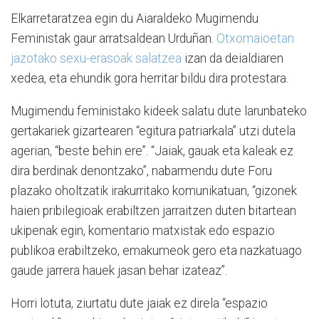
Elkarretaratzea egin du Aiaraldeko Mugimendu
Feministak gaur arratsaldean Urduñan.
Otxomaioetan
jazotako sexu-erasoak salatzea
izan da deialdiaren
xedea, eta ehundik gora herritar bildu dira protestara.
Mugimendu feministako kideek salatu dute larunbateko
gertakariek gizartearen “egitura patriarkala” utzi dutela
agerian, “beste behin ere”. “Jaiak, gauak eta kaleak ez
dira berdinak denontzako”, nabarmendu dute Foru
plazako oholtzatik irakurritako komunikatuan, “gizonek
haien pribilegioak erabiltzen jarraitzen duten bitartean
ukipenak egin, komentario matxistak edo espazio
publikoa erabiltzeko, emakumeok gero eta nazkatuago
gaude jarrera hauek jasan behar izateaz”.
Horri lotuta, ziurtatu dute jaiak ez direla “espazio