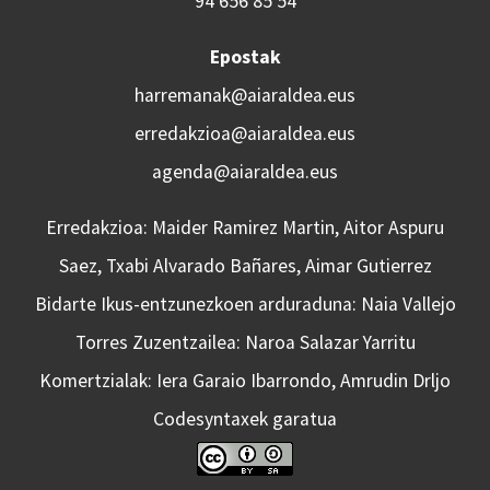
94 656 85 54
Epostak
harremanak@aiaraldea.eus
erredakzioa@aiaraldea.eus
agenda@aiaraldea.eus
Erredakzioa: Maider Ramirez Martin, Aitor Aspuru
Saez, Txabi Alvarado Bañares, Aimar Gutierrez
Bidarte Ikus-entzunezkoen arduraduna: Naia Vallejo
Torres Zuzentzailea: Naroa Salazar Yarritu
Komertzialak: Iera Garaio Ibarrondo, Amrudin Drljo
Codesyntaxek garatua