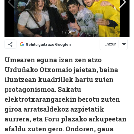
Entzun
Gehitu gaitzazu Googlen
Umearen eguna izan zen atzo
Urduñako Otxomaio jaietan, baina
iluntzean kuadrillek hartu zuten
protagonismoa. Sakatu
elektrotxarangarekin berotu zuten
giroa arratsaldekoz azpietatik
aurrera, eta Foru plazako arkupeetan
afaldu zuten gero. Ondoren, gaua