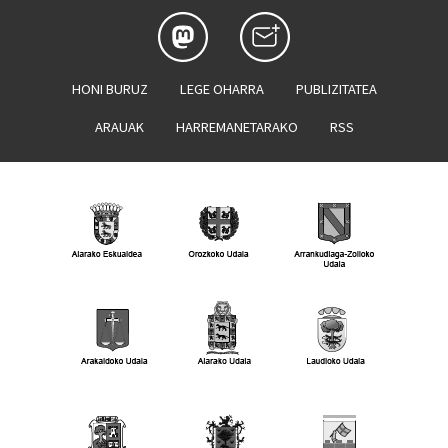
HONI BURUZ
LEGE OHARRA
PUBLIZITATEA
ARAUAK
HARREMANETARAKO
RSS