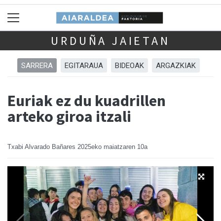
URDUÑA JAIETAN
SARRERA
EGITARAUA
BIDEOAK
ARGAZKIAK
Euriak ez du kuadrillen
arteko giroa itzali
Txabi Alvarado Bañares
2025eko maiatzaren 10a