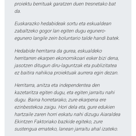
proiektu berrituak garatzen duen tresnetako bat
da.
Euskarazko hedabideak sortu eta eskualdean
zabaltzeko gogor lan egiten dugu egunero-
egunero langile zein boluntario talde handi batek.
Hedabide herritarra da gurea, eskualdeko
herritarren ekarpen ekonomikoari esker bizi dena,
jasotzen ditugun diru-laguntzak eta publizitatea
ez baitira nahikoa proiektuak aurrera egin dezan.
Herritarra, anitza eta independentea den
kazetaritza egiten dugu, eta egiten jarraitu nahi
dugu. Baina horretarako, zure ekarpena ere
ezinbestekoa zaigu. Hori dela eta, gure edukien
hartzaile zaren horri eskatu nahi dizugu Aiaraldea
Ekintzen Faktoriako bazkide egiteko, zure
sustengua emateko, lanean jarraitu ahal izateko.