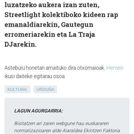
luzatzeko aukera izan zuten,
Streetlight kolektiboko kideen rap
emanaldiarekin, Gautegun
erromeriarekin eta La Traja
DJarekin.
Asteburu honetan amaituko dira otxomaioak.
Hemen
ikusi daiteke egitarau osoa.
KULTURA
URDUÑA
LAGUN AGURGARRIA:
Bisitatzen ari zaren webgune hau euskararen
normalizazioaren alde Aiaraldea Ekintzen Faktoria