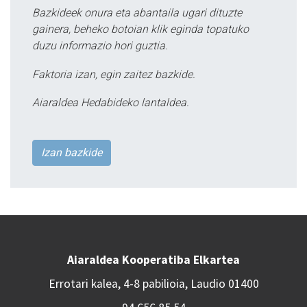
Bazkideek onura eta abantaila ugari dituzte
gainera, beheko botoian klik eginda topatuko
duzu informazio hori guztia.
Faktoria izan, egin zaitez bazkide.
Aiaraldea Hedabideko lantaldea.
Izan bazkide
Aiaraldea Kooperatiba Elkartea
Errotari kalea, 4-8 pabilioia, Laudio 01400