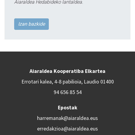
Aiaraldea Hedabideko lantaldea.
Izan bazkide
Aiaraldea Kooperatiba Elkartea
Errotari kalea, 4-8 pabilioia, Laudio 01400
94 656 85 54
Epostak
harremanak@aiaraldea.eus
erredakzioa@aiaraldea.eus