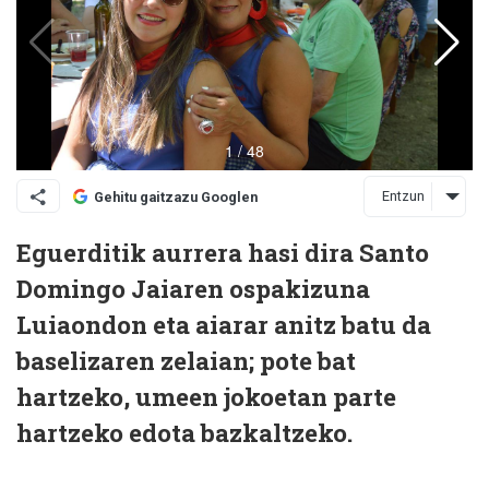
Entzun
Gehitu gaitzazu Googlen
Eguerditik aurrera hasi dira Santo
Domingo Jaiaren ospakizuna
Luiaondon eta aiarar anitz batu da
baselizaren zelaian; pote bat
hartzeko, umeen jokoetan parte
hartzeko edota bazkaltzeko.