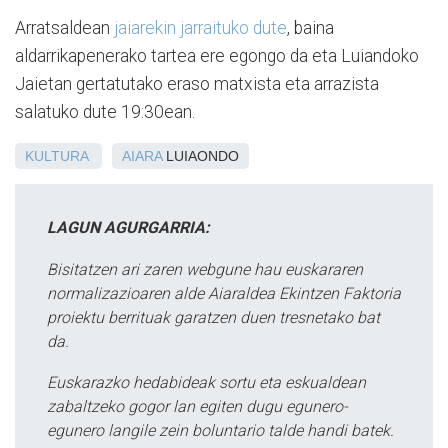
Arratsaldean
jaiarekin jarraituko dute
, baina
aldarrikapenerako tartea ere egongo da eta Luiandoko
Jaietan gertatutako eraso matxista eta arrazista
salatuko dute 19:30ean.
KULTURA
AIARA
LUIAONDO
LAGUN AGURGARRIA:
Bisitatzen ari zaren webgune hau euskararen
normalizazioaren alde Aiaraldea Ekintzen Faktoria
proiektu berrituak garatzen duen tresnetako bat
da.
Euskarazko hedabideak sortu eta eskualdean
zabaltzeko gogor lan egiten dugu egunero-
egunero langile zein boluntario talde handi batek.