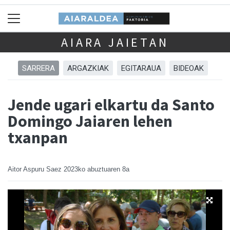
AIARA JAIETAN
SARRERA
ARGAZKIAK
EGITARAUA
BIDEOAK
Jende ugari elkartu da Santo
Domingo Jaiaren lehen
txanpan
Aitor Aspuru Saez
2023ko abuztuaren 8a