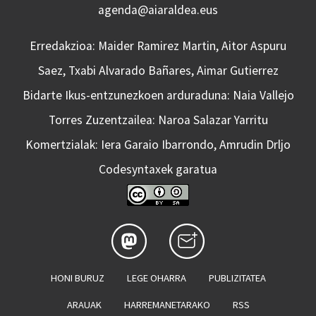
agenda@aiaraldea.eus
Erredakzioa: Maider Ramirez Martin, Aitor Aspuru
Saez, Txabi Alvarado Bañares, Aimar Gutierrez
Bidarte Ikus-entzunezkoen arduraduna: Naia Vallejo
Torres Zuzentzailea: Naroa Salazar Yarritu
Komertzialak: Iera Garaio Ibarrondo, Amrudin Drljo
Codesyntaxek garatua
HONI BURUZ
LEGE OHARRA
PUBLIZITATEA
ARAUAK
HARREMANETARAKO
RSS