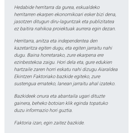
Hedabide herritarra da gurea, eskualdeko
herritarren ekarpen ekonomikoari esker bizi dena,
jasotzen ditugun diru-laguntzak eta publizitatea
ez baitira nahikoa proiektuak aurrera egin dezan.
Herritarra, anitza eta independentea den
kazetaritza egiten dugu, eta egiten jarraitu nahi
dugu. Baina horretarako, zure ekarpena ere
ezinbestekoa zaigu. Hori dela eta, gure edukien
hartzaile zaren horri eskatu nahi dizugu Aiaraldea
Ekintzen Faktoriako bazkide egiteko, zure
sustengua emateko, lanean jarraitu ahal izateko.
Bazkideek onura eta abantaila ugari dituzte
gainera, beheko botoian klik eginda topatuko
duzu informazio hori guztia.
Faktoria izan, egin zaitez bazkide.