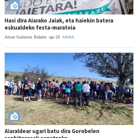
Hasi dira Aiarako Jaiak, eta haiekin batera
eskualdeko festa-maratoia
Aimar Gutierrez Bidarte
api 24
AIARA
Aiaraldear ugari batu dira Gorobelen
sanbitoresak ospatzeko