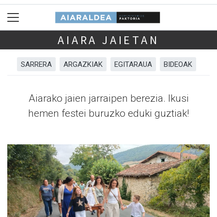
AIARA JAIETAN
SARRERA
ARGAZKIAK
EGITARAUA
BIDEOAK
Aiarako jaien jarraipen berezia. Ikusi
hemen festei buruzko eduki guztiak!