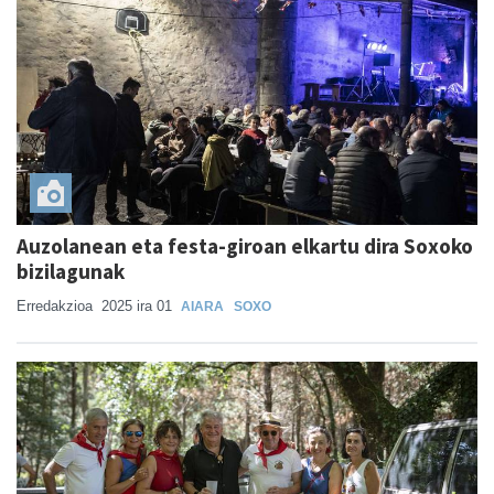
Auzolanean eta festa-giroan elkartu dira Soxoko
bizilagunak
Erredakzioa
2025 ira 01
AIARA
SOXO