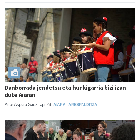
Danborrada jendetsu eta hunkigarria bizi izan
dute Aiaran
Aitor Aspuru Saez
api 28
AIARA
ARESPALDITZA