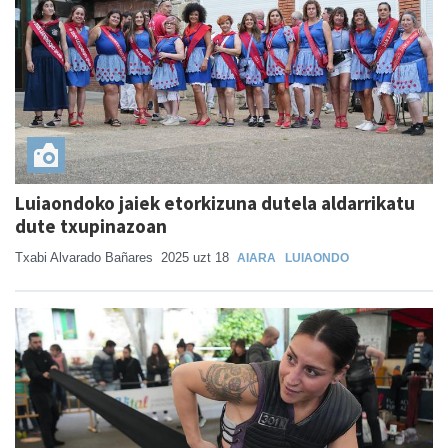
Luiaondoko jaiek etorkizuna dutela aldarrikatu
dute txupinazoan
Txabi Alvarado Bañares
2025 uzt 18
AIARA
LUIAONDO