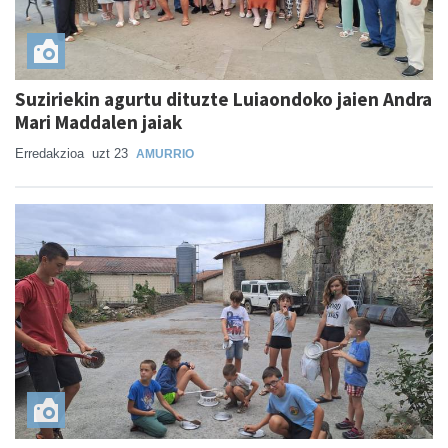
Suziriekin agurtu dituzte Luiaondoko jaien Andra
Mari Maddalen jaiak
Erredakzioa
uzt 23
AMURRIO