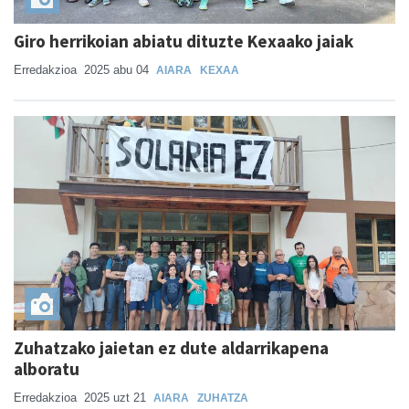
Giro herrikoian abiatu dituzte Kexaako jaiak
Erredakzioa
2025 abu 04
AIARA
KEXAA
Zuhatzako jaietan ez dute aldarrikapena
alboratu
Erredakzioa
2025 uzt 21
AIARA
ZUHATZA