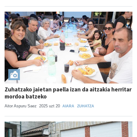
Zuhatzako jaietan paella izan da aitzakia herritar
mordoa batzeko
Aitor Aspuru Saez
2025 uzt 20
AIARA
ZUHATZA