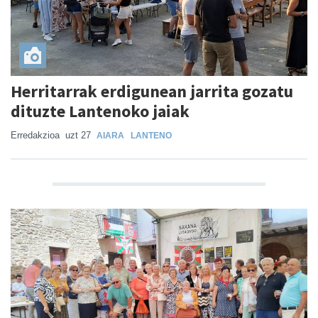
Herritarrak erdigunean jarrita gozatu
dituzte Lantenoko jaiak
Erredakzioa
uzt 27
AIARA
LANTENO