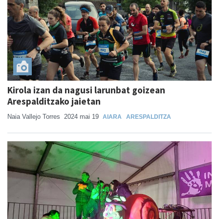
Kirola izan da nagusi larunbat goizean
Arespalditzako jaietan
Naia Vallejo Torres
2024 mai 19
AIARA
ARESPALDITZA