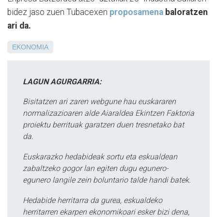
bidez jaso zuen Tubacexen
proposamena
baloratzen
ari da.
EKONOMIA
LAGUN AGURGARRIA:
Bisitatzen ari zaren webgune hau euskararen
normalizazioaren alde Aiaraldea Ekintzen Faktoria
proiektu berrituak garatzen duen tresnetako bat
da.
Euskarazko hedabideak sortu eta eskualdean
zabaltzeko gogor lan egiten dugu egunero-
egunero langile zein boluntario talde handi batek.
Hedabide herritarra da gurea, eskualdeko
herritarren ekarpen ekonomikoari esker bizi dena,