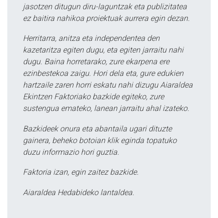
jasotzen ditugun diru-laguntzak eta publizitatea
ez baitira nahikoa proiektuak aurrera egin dezan.
Herritarra, anitza eta independentea den
kazetaritza egiten dugu, eta egiten jarraitu nahi
dugu. Baina horretarako, zure ekarpena ere
ezinbestekoa zaigu. Hori dela eta, gure edukien
hartzaile zaren horri eskatu nahi dizugu Aiaraldea
Ekintzen Faktoriako bazkide egiteko, zure
sustengua emateko, lanean jarraitu ahal izateko.
Bazkideek onura eta abantaila ugari dituzte
gainera, beheko botoian klik eginda topatuko
duzu informazio hori guztia.
Faktoria izan, egin zaitez bazkide.
Aiaraldea Hedabideko lantaldea.