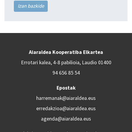
Izan bazkide
Aiaraldea Kooperatiba Elkartea
Errotari kalea, 4-8 pabilioia, Laudio 01400
94 656 85 54
Epostak
harremanak@aiaraldea.eus
erredakzioa@aiaraldea.eus
agenda@aiaraldea.eus