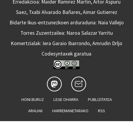
Erredakzioa: Maider Ramirez Martin, Aitor Aspuru
Saez, Txabi Alvarado Bañares, Aimar Gutierrez
Bidarte Ikus-entzunezkoen arduraduna: Naia Vallejo
Torres Zuzentzailea: Naroa Salazar Yarritu
Komertzialak: Iera Garaio Ibarrondo, Amrudin Drljo
Codesyntaxek garatua
HONI BURUZ
LEGE OHARRA
PUBLIZITATEA
ARAUAK
HARREMANETARAKO
RSS