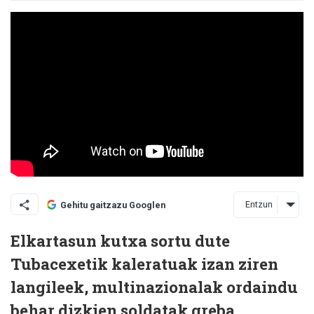
Entzun
Gehitu gaitzazu Googlen
Elkartasun kutxa sortu dute
Tubacexetik kaleratuak izan ziren
langileek, multinazionalak ordaindu
behar dizkien soldatak greba