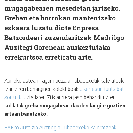
mugagabearen mesedetan jartzeko.
Greban eta borrokan mantentzeko
eskaera luzatu diote Enpresa
Batzordeari zuzendaritzak Madrilgo
Auzitegi Gorenean aurkeztutako
errekurtsoa erretiratu arte.
Aurreko astean iragarri bezala Tubacexetik kaleratuak
izan ziren beharginen kolektiboak
elkartasun funts bat
sortu du
uztailaren 7tik aurrera jaso behar dituzten
soldatak
greba mugagabean dauden langile guztien
artean banatzeko.
EAEko Justizia Auzitegia Tubacexeko kaleratzeak