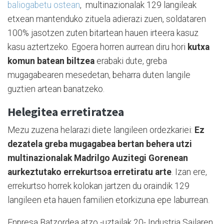
baliogabetu ostean
, multinazionalak 129 langileak
etxean mantenduko zituela adierazi zuen, soldataren
100% jasotzen zuten bitartean hauen irteera kasuz
kasu aztertzeko. Egoera horren aurrean diru hori
kutxa
komun batean biltzea
erabaki dute, greba
mugagabearen mesedetan, beharra duten langile
guztien artean banatzeko.
Helegitea erretiratzea
Mezu zuzena helarazi diete langileen ordezkariei:
Ez
dezatela greba mugagabea bertan behera utzi
multinazionalak Madrilgo Auzitegi Gorenean
aurkeztutako errekurtsoa erretiratu arte
. Izan ere,
errekurtso horrek kolokan jartzen du oraindik 129
langileen eta hauen familien etorkizuna epe laburrean.
Enpresa Batzordea atzo -uztailak 20- Industria Sailaren