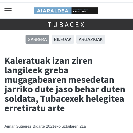
TUBACEX
SARRERA
BIDEOAK
ARGAZKIAK
Kaleratuak izan ziren
langileek greba
mugagabearen mesedetan
jarriko dute jaso behar duten
soldata, Tubacexek helegitea
erretiratu arte
Aimar Gutierrez Bidarte
2021eko uztailaren 21a