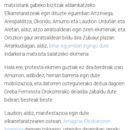
matxistarik gabeko bizitzak aldarrikatzeko.
Elkarretaratzeak egin dituzte eguerdian Artziniega,
Arespalditza, Okondo, Amurrio eta Laudion. Urduñan eta
Aretan, aldiz, atzo arratsaldean egin ziren ekimenak, eta
Orozkon gaur arratsaldean bildu dira Zubiaur plazan.
Arrankudiagan, aldiz,
bihar eguerdian egingo dute
indarkeria matxista salatzeko ekimena.
Hala ere, protesta ekimen guztiak ez dira berdinak izan.
Amurrion, adibidez, herrian barrena egin dute
mobilizazioa, eta datorren ostegunerako deitua dagoen
Greba Feminista Orokorrerako deialdia zabaldu dute
bidean, besteak beste.
Laudion, aldiz, manifestazioa egin dute
elkarretaratzearen ostean,
Amagoia Elezkanoren
lorategia
dagoen tokiraino, urteroko dinamikari jarraiki.