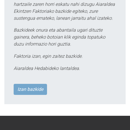
hartzaile zaren horri eskatu nahi dizugu Aiaraldea
Ekintzen Faktoriako bazkide egiteko, zure
sustengua emateko, lanean jarraitu ahal izateko.
Bazkideek onura eta abantaila ugari dituzte
gainera, beheko botoian klik eginda topatuko
duzu informazio hori guztia.
Faktoria izan, egin zaitez bazkide.
Aiaraldea Hedabideko lantaldea.
Izan bazkide