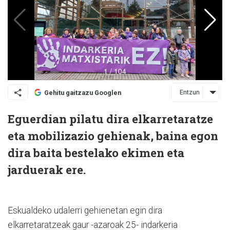
Entzun
Gehitu gaitzazu Googlen
Eguerdian pilatu dira elkarretaratze
eta mobilizazio gehienak, baina egon
dira baita bestelako ekimen eta
jarduerak ere.
Eskualdeko udalerri gehienetan egin dira
elkarretaratzeak gaur -azaroak 25- indarkeria