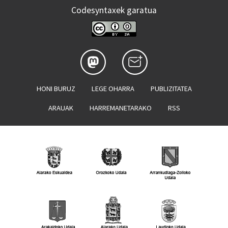
Codesyntaxek garatua
HONI BURUZ
LEGE OHARRA
PUBLIZITATEA
ARAUAK
HARREMANETARAKO
RSS