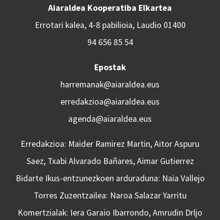
Aiaraldea Kooperatiba Elkartea
Errotari kalea, 4-8 pabilioia, Laudio 01400
94 656 85 54
Epostak
harremanak@aiaraldea.eus
erredakzioa@aiaraldea.eus
agenda@aiaraldea.eus
Erredakzioa: Maider Ramirez Martin, Aitor Aspuru
Saez, Txabi Alvarado Bañares, Aimar Gutierrez
Bidarte Ikus-entzunezkoen arduraduna: Naia Vallejo
Torres Zuzentzailea: Naroa Salazar Yarritu
Komertzialak: Iera Garaio Ibarrondo, Amrudin Drljo