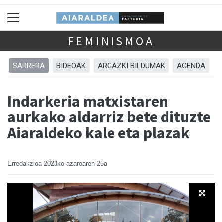
FEMINISMOA
SARRERA
BIDEOAK
ARGAZKI BILDUMAK
AGENDA
Indarkeria matxistaren
aurkako aldarriz bete dituzte
Aiaraldeko kale eta plazak
Erredakzioa
2023ko azaroaren 25a