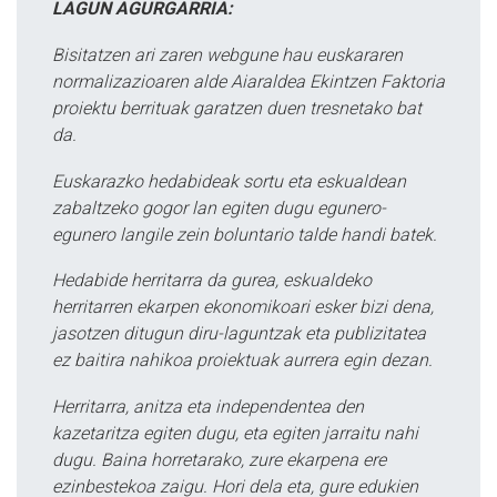
LAGUN AGURGARRIA:
Bisitatzen ari zaren webgune hau euskararen
normalizazioaren alde Aiaraldea Ekintzen Faktoria
proiektu berrituak garatzen duen tresnetako bat
da.
Euskarazko hedabideak sortu eta eskualdean
zabaltzeko gogor lan egiten dugu egunero-
egunero langile zein boluntario talde handi batek.
Hedabide herritarra da gurea, eskualdeko
herritarren ekarpen ekonomikoari esker bizi dena,
jasotzen ditugun diru-laguntzak eta publizitatea
ez baitira nahikoa proiektuak aurrera egin dezan.
Herritarra, anitza eta independentea den
kazetaritza egiten dugu, eta egiten jarraitu nahi
dugu. Baina horretarako, zure ekarpena ere
ezinbestekoa zaigu. Hori dela eta, gure edukien