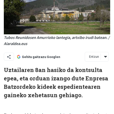
Tubos Reunidosen Amurrioko lantegia, artxibo irudi batean. /
Aiaraldea.eus
Entzun
Gehitu gaitzazu Googlen
Uztailaren 8an hasiko da kontsulta
epea, eta orduan izango dute Enpresa
Batzordeko kideek espedientearen
gaineko xehetasun gehiago.