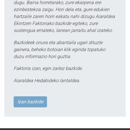
dugu. Baina horretarako, zure ekarpena ere
ezinbestekoa zaigu. Hori dela eta, gure edukien
hartzaile zaren horri eskatu nahi dizugu Aiaraldea
Ekintzen Faktoriako bazkide egiteko, zure
sustengua emateko, lanean jarraitu ahal izateko.
Bazkideek onura eta abantaila ugari dituzte
gainera, beheko botoian klik eginda topatuko
duzu informazio hori guztia.
Faktoria izan, egin zaitez bazkide.
Aiaraldea Hedabideko lantaldea.
Izan bazkide