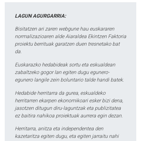
LAGUN AGURGARRIA:
Bisitatzen ari zaren webgune hau euskararen
normalizazioaren alde Aiaraldea Ekintzen Faktoria
proiektu berrituak garatzen duen tresnetako bat
da.
Euskarazko hedabideak sortu eta eskualdean
zabaltzeko gogor lan egiten dugu egunero-
egunero langile zein boluntario talde handi batek.
Hedabide herritarra da gurea, eskualdeko
herritarren ekarpen ekonomikoari esker bizi dena,
jasotzen ditugun diru-laguntzak eta publizitatea
ez baitira nahikoa proiektuak aurrera egin dezan.
Herritarra, anitza eta independentea den
kazetaritza egiten dugu, eta egiten jarraitu nahi