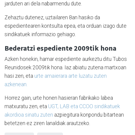
jarduten ari dela nabarmendu dute.
Zehaztu dutenez, uztailaren 8an hasiko da
espedientearen kontsulta epea, eta orduan izago dute
sindikatuek informazio gehiago.
Bederatzi espediente 2009tik hona
Azken honekin, hamar espediente aurkeztu ditu Tubos
Reunidosek 2009tik hona. Iaz abiatu zutena martxoan
hasi zen, eta
urte amaierara arte luzatu zuten
azkenean.
Horrez gain, urte honen hasieran fabrikako labea
matxuratu zen, eta
UGT, LAB eta CCOO sindikatuek
akordioa sinatu zuten
azpiegitura konpondu bitartean
betetzen ez ziren lanaldiak arautzeko.