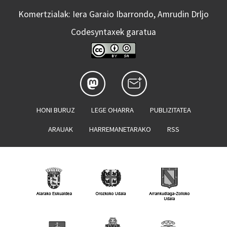
Komertzialak: Iera Garaio Ibarrondo, Amrudin Drljo
Codesyntaxek garatua
HONI BURUZ
LEGE OHARRA
PUBLIZITATEA
ARAUAK
HARREMANETARAKO
RSS