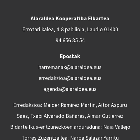
Aiaraldea Kooperatiba Elkartea
Errotari kalea, 4-8 pabilioia, Laudio 01400
94 656 85 54
Epostak
harremanak@aiaraldea.eus
erredakzioa@aiaraldea.eus
agenda@aiaraldea.eus
Erredakzioa: Maider Ramirez Martin, Aitor Aspuru
Saez, Txabi Alvarado Bañares, Aimar Gutierrez
Bidarte Ikus-entzunezkoen arduraduna: Naia Vallejo
Torres Zuzentzailea: Naroa Salazar Yarritu