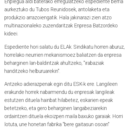
Enplegua aldi baterako erregulatzeko espediente berria
aurkeztuko du Tubos Reunidosek, antolaketa eta
produkzio arrazoiengatik. Hala jakinarazi zien atzo
multinazionaleko zuzendaritzak Enpresa Batzordeko
kideei.
Espediente hori salatu du ELAk. Sindikatu horren aburuz,
horrelako neurrien mekanismoez baliatzen da enpresa
beharginen lan-baldintzak ahultzeko, "irabaziak
handitzeko helburuarekin".
Antzeko adierazpenak egin ditu ESK-k ere. Langileen
erakunde horrek nabarmendu du enpresak langileak
estutzen dituela hainbat hilabetez, eskarien epeak
betetzeko, eta gero beharginen langabeziarekin
ordaintzen dituela ekoizpen maila baxuko garaiak. Horri
lotuta, une honetan fabrika "bere gaitasun osoan"