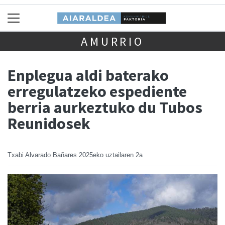
AMURRIO
Enplegua aldi baterako
erregulatzeko espediente
berria aurkeztuko du Tubos
Reunidosek
Txabi Alvarado Bañares
2025eko uztailaren 2a