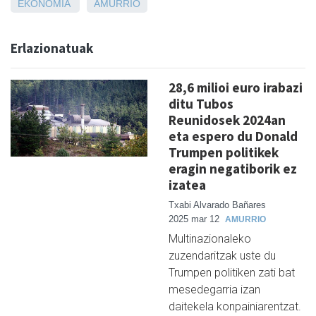
EKONOMIA
AMURRIO
Erlazionatuak
28,6 milioi euro irabazi
ditu Tubos
Reunidosek 2024an
eta espero du Donald
Trumpen politikek
eragin negatiborik ez
izatea
Txabi Alvarado Bañares
2025 mar 12
AMURRIO
Multinazionaleko
zuzendaritzak uste du
Trumpen politiken zati bat
mesedegarria izan
daitekela konpainiarentzat.