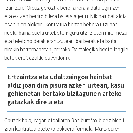
izan zen. “Orduz geroztik bere jarrera aldatu egin zen
eta ez zen berriro bilera batera agertu. Nik hainbat aldiz
esan nion alokairu kontratua bertan behera utzi nahi
nuela, baina duela urtebete inguru utzi zioten nire mezu
eta telefono deiak erantzuteari, bai berak eta baita
nirekin harremanetan jarritako Rentalegiko beste langile
batek ere”, azaldu du Andonik.
Ertzaintza eta udaltzaingoa hainbat
aldiz joan dira pisura azken urtean, kasu
gehienetan bertako bizilagunen arteko
gatazkak direla eta.
Gauzak hala, iragan otsailaren 9an burofax bidez bidali
zion kontratua eteteko eskaera formala. Martxoaren