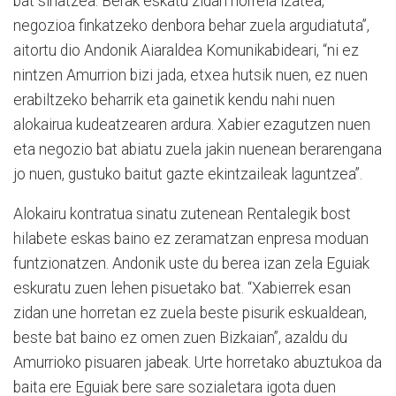
bat sinatzea. Berak eskatu zidan horrela izatea,
negozioa finkatzeko denbora behar zuela argudiatuta”,
aitortu dio Andonik Aiaraldea Komunikabideari, “ni ez
nintzen Amurrion bizi jada, etxea hutsik nuen, ez nuen
erabiltzeko beharrik eta gainetik kendu nahi nuen
alokairua kudeatzearen ardura. Xabier ezagutzen nuen
eta negozio bat abiatu zuela jakin nuenean berarengana
jo nuen, gustuko baitut gazte ekintzaileak laguntzea”.
Alokairu kontratua sinatu zutenean Rentalegik bost
hilabete eskas baino ez zeramatzan enpresa moduan
funtzionatzen. Andonik uste du berea izan zela Eguiak
eskuratu zuen lehen pisuetako bat. “Xabierrek esan
zidan une horretan ez zuela beste pisurik eskualdean,
beste bat baino ez omen zuen Bizkaian”, azaldu du
Amurrioko pisuaren jabeak. Urte horretako abuztukoa da
baita ere Eguiak bere sare sozialetara igota duen