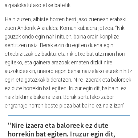
azpialokatutako etxe batetik.
Hain zuzen, albiste horren berri jaso zuenean erabaki
zuen Andonik Aiaraldea Komunikabidera jotzea. “Nik
gauzak ondo egin nahi nituen, baina orain konplize
sentitzen naiz. Berak ezin du egiten duena egin
etxebizitzak ez baditu, eta nik etxe bat utzi nion hori
egiteko, eta gainera arazoak ematen dizkit nire
auzokideekin, uneoro egon behar naizelako eurekin hitz
egin eta gatazkak bideratzen. Nire izaerak eta baloreek
ez dute horrekin bat egiten. Iruzur egin dit, baina ni ez
naiz biktima bakarra izan. Berak sortutako zabor-
engranaje horren beste pieza bat baino ez naiz izan”.
"Nire izaera eta baloreek ez dute
horrekin bat egiten. Iruzur egin dit,