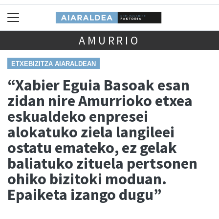
AMURRIO
ETXEBIZITZA AIARALDEAN
“Xabier Eguia Basoak esan
zidan nire Amurrioko etxea
eskualdeko enpresei
alokatuko ziela langileei
ostatu emateko, ez gelak
baliatuko zituela pertsonen
ohiko bizitoki moduan.
Epaiketa izango dugu”