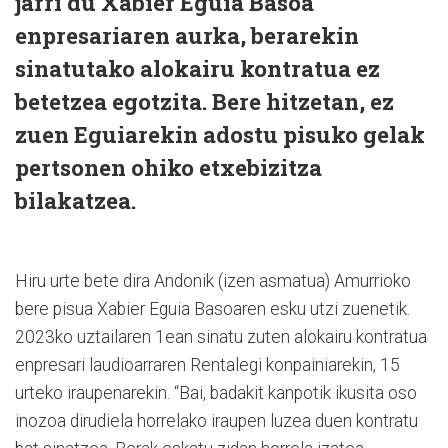
jarri du Xabier Eguia Basoa
enpresariaren aurka, berarekin
sinatutako alokairu kontratua ez
betetzea egotzita. Bere hitzetan, ez
zuen Eguiarekin adostu pisuko gelak
pertsonen ohiko etxebizitza
bilakatzea.
Hiru urte bete dira Andonik (izen asmatua) Amurrioko
bere pisua Xabier Eguia Basoaren esku utzi zuenetik.
2023ko uztailaren 1ean sinatu zuten alokairu kontratua
enpresari laudioarraren Rentalegi konpainiarekin, 15
urteko iraupenarekin. “Bai, badakit kanpotik ikusita oso
inozoa dirudiela horrelako iraupen luzea duen kontratu