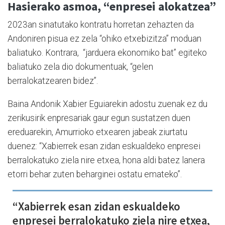
Hasierako asmoa, “enpresei alokatzea”
2023an sinatutako kontratu horretan zehazten da
Andoniren pisua ez zela “ohiko etxebizitza” moduan
baliatuko. Kontrara, “jarduera ekonomiko bat” egiteko
baliatuko zela dio dokumentuak, “gelen
berralokatzearen bidez”.
Baina Andonik Xabier Eguiarekin adostu zuenak ez du
zerikusirik enpresariak gaur egun sustatzen duen
ereduarekin, Amurrioko etxearen jabeak ziurtatu
duenez: “Xabierrek esan zidan eskualdeko enpresei
berralokatuko ziela nire etxea, hona aldi batez lanera
etorri behar zuten beharginei ostatu emateko”.
“Xabierrek esan zidan eskualdeko
enpresei berralokatuko ziela nire etxea,