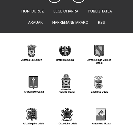
HONI BURUZ
LEGE OHARRA
PUBLIZITATEA
ARAUAK
HARREMANETARAKO
RSS