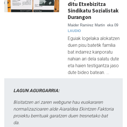
ditu Etxebizitza
Sindikatu Sozialistak
Durangon
Maider Ramirez Martin
eka 09
LAUDIO
Eguiak logelaka alokatzen
duen pisu batetik familia
bat indarrez kanporatu
nahian ari dela salatu dute
eta haien testigantza jaso
dute bideo batean. …
LAGUN AGURGARRIA:
Bisitatzen ari zaren webgune hau euskararen
normalizazioaren alde Aiaraldea Ekintzen Faktoria
proiektu berrituak garatzen duen tresnetako bat
da.