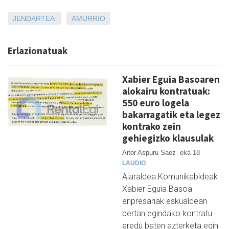
JENDARTEA
AMURRIO
Erlazionatuak
Xabier Eguia Basoaren
alokairu kontratuak:
550 euro logela
bakarragatik eta legez
kontrako zein
gehiegizko klausulak
Aitor Aspuru Saez
eka 18
LAUDIO
Aiaraldea Komunikabideak
Xabier Eguia Basoa
enpresariak eskualdean
bertan egindako kontratu
eredu baten azterketa egin