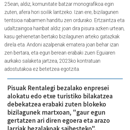
25ean, aldiz, komunitate batzar monografikoa egin
zuten, afera hori soilik lantzeko. Izan ere, bizilagunen
tentsioa nabarmen handitu zen ordurako. Ertzaintza eta
udaltzaingoa hainbat aldiz joan dira pisura azken urtean,
kasu gehienetan bertako bizilagunen arteko gatazkak
direla eta. Andoni azalpenak ematera joan behar izan
zen bertara, eta egun berean erabaki zuen Eguiaren
aurkako salaketa jartzea, 2023ko kontratuan
adostutakoa ez betetzea egotzita.
Pisuak Rentalegi bezalako enpresei
alokatu edo etxe turistiko bilakatzea
debekatzea erabaki zuten blokeko
bizilagunek martxoan, "gaur egun
gertatzen ari diren egoera eta arazo
larriak bezalakoak saihesteko".