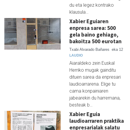
du eta legez kontrako
klausula…
Xabier Eguiaren
enpresa sarea: 500
gela baino gehiago,
bakoitza 500 eurotan
Txabi Alvarado Bañares
eka 12
LAUDIO
Aiaraldeko zein Euskal
Herriko mugak gainditu
dituen sarea da enpresari
laudioarrarena. Elige tu
cama konpainiaren
jabearekin du harremana,
besteak b…
Xabier Eguia
laudioarraren praktika
enpresarialak salatu