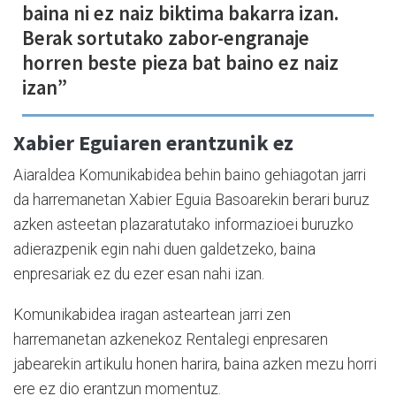
baina ni ez naiz biktima bakarra izan.
Berak sortutako zabor-engranaje
horren beste pieza bat baino ez naiz
izan”
Xabier Eguiaren erantzunik ez
Aiaraldea Komunikabidea behin baino gehiagotan jarri
da harremanetan Xabier Eguia Basoarekin berari buruz
azken asteetan plazaratutako informazioei buruzko
adierazpenik egin nahi duen galdetzeko, baina
enpresariak ez du ezer esan nahi izan.
Komunikabidea iragan asteartean jarri zen
harremanetan azkenekoz Rentalegi enpresaren
jabearekin artikulu honen harira, baina azken mezu horri
ere ez dio erantzun momentuz.