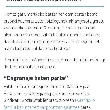
Horrez gain, martxoko batzar horretan bertan beste
erabaki bat hartu zuten bizilagunek, aktan jasota geratu
zena: blokeko etxeak Rentalegi bezalako enpresei
alokatzea edo etxebizitza turistiko moduan baliatzea
debekatzea, "gaur egun gertatzen ari diren egoera eta
arazo larriak bezalakoak saihesteko".
Berriki iritsi zaio Andoniri epaiketaren data. Urrian izango
da. Bertan ebatziko da auzia.
“Engranaje baten parte”
Hilabete hasieran egin zuen salto Xabier Eguia
Basoaren izenak esparru publikora, Etxebizitza
Sindikatu Sozialistak leporatu zionean
Durangoko
familia bat indarrez kanporatzen saiatzea
berak