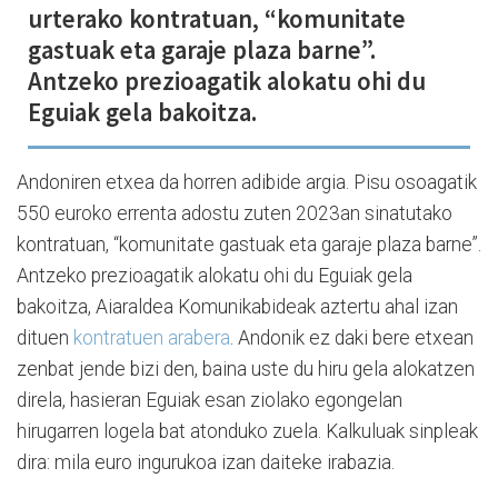
urterako kontratuan, “komunitate
gastuak eta garaje plaza barne”.
Antzeko prezioagatik alokatu ohi du
Eguiak gela bakoitza.
Andoniren etxea da horren adibide argia. Pisu osoagatik
550 euroko errenta adostu zuten 2023an sinatutako
kontratuan, “komunitate gastuak eta garaje plaza barne”.
Antzeko prezioagatik alokatu ohi du Eguiak gela
bakoitza, Aiaraldea Komunikabideak aztertu ahal izan
dituen
kontratuen arabera
. Andonik ez daki bere etxean
zenbat jende bizi den, baina uste du hiru gela alokatzen
direla, hasieran Eguiak esan ziolako egongelan
hirugarren logela bat atonduko zuela. Kalkuluak sinpleak
dira: mila euro ingurukoa izan daiteke irabazia.