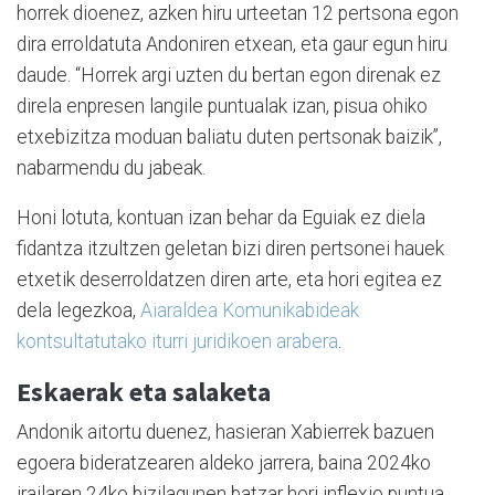
horrek dioenez, azken hiru urteetan 12 pertsona egon
dira erroldatuta Andoniren etxean, eta gaur egun hiru
daude. “Horrek argi uzten du bertan egon direnak ez
direla enpresen langile puntualak izan, pisua ohiko
etxebizitza moduan baliatu duten pertsonak baizik”,
nabarmendu du jabeak.
Honi lotuta, kontuan izan behar da Eguiak ez diela
fidantza itzultzen geletan bizi diren pertsonei hauek
etxetik deserroldatzen diren arte, eta hori egitea ez
dela legezkoa,
Aiaraldea Komunikabideak
kontsultatutako iturri juridikoen arabera
.
Eskaerak eta salaketa
Andonik aitortu duenez, hasieran Xabierrek bazuen
egoera bideratzearen aldeko jarrera, baina 2024ko
irailaren 24ko bizilagunen batzar hori inflexio puntua