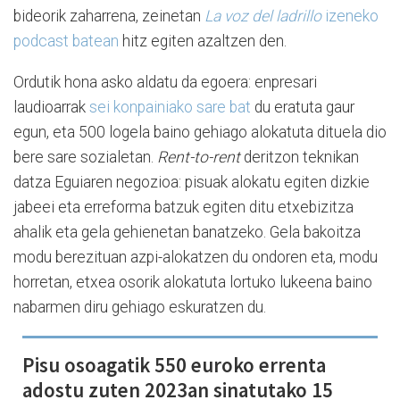
bideorik zaharrena, zeinetan
La voz del ladrillo
izeneko
podcast batean
hitz egiten azaltzen den.
Ordutik hona asko aldatu da egoera: enpresari
laudioarrak
sei konpainiako sare bat
du eratuta gaur
egun, eta 500 logela baino gehiago alokatuta dituela dio
bere sare sozialetan.
Rent-to-rent
deritzon teknikan
datza Eguiaren negozioa: pisuak alokatu egiten dizkie
jabeei eta erreforma batzuk egiten ditu etxebizitza
ahalik eta gela gehienetan banatzeko. Gela bakoitza
modu berezituan azpi-alokatzen du ondoren eta, modu
horretan, etxea osorik alokatuta lortuko lukeena baino
nabarmen diru gehiago eskuratzen du.
Pisu osoagatik 550 euroko errenta
adostu zuten 2023an sinatutako 15