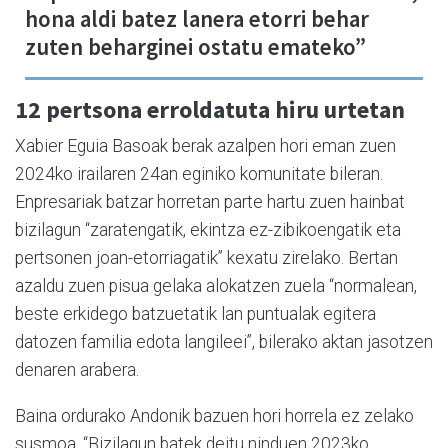
hona aldi batez lanera etorri behar
zuten beharginei ostatu emateko”
12 pertsona erroldatuta hiru urtetan
Xabier Eguia Basoak berak azalpen hori eman zuen
2024ko irailaren 24an eginiko komunitate bileran.
Enpresariak batzar horretan parte hartu zuen hainbat
bizilagun “zaratengatik, ekintza ez-zibikoengatik eta
pertsonen joan-etorriagatik” kexatu zirelako. Bertan
azaldu zuen pisua gelaka alokatzen zuela “normalean,
beste erkidego batzuetatik lan puntualak egitera
datozen familia edota langileei”, bilerako aktan jasotzen
denaren arabera.
Baina ordurako Andonik bazuen hori horrela ez zelako
susmoa. “Bizilagun batek deitu ninduen 2023ko