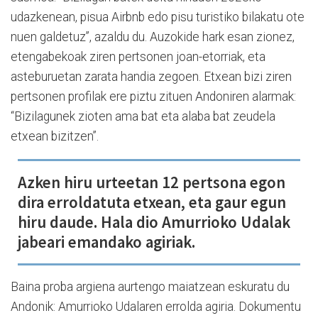
udazkenean, pisua Airbnb edo pisu turistiko bilakatu ote
nuen galdetuz”, azaldu du. Auzokide hark esan zionez,
etengabekoak ziren pertsonen joan-etorriak, eta
asteburuetan zarata handia zegoen. Etxean bizi ziren
pertsonen profilak ere piztu zituen Andoniren alarmak:
“Bizilagunek zioten ama bat eta alaba bat zeudela
etxean bizitzen”.
Azken hiru urteetan 12 pertsona egon
dira erroldatuta etxean, eta gaur egun
hiru daude. Hala dio Amurrioko Udalak
jabeari emandako agiriak.
Baina proba argiena aurtengo maiatzean eskuratu du
Andonik: Amurrioko Udalaren errolda agiria. Dokumentu