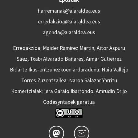
Epostak
harremanak@aiaraldea.eus
erredakzioa@aiaraldea.eus
agenda@aiaraldea.eus
Erredakzioa: Maider Ramirez Martin, Aitor Aspuru
Saez, Txabi Alvarado Bañares, Aimar Gutierrez
Bidarte Ikus-entzunezkoen arduraduna: Naia Vallejo
Torres Zuzentzailea: Naroa Salazar Yarritu
Komertzialak: Iera Garaio Ibarrondo, Amrudin Drljo
Codesyntaxek garatua