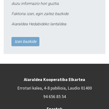
duzu informazio hori guztia.
Faktoria izan, egin zaitez bazkide.
Aiaraldea Hedabideko lantaldea.
Izan bazkide
Aiaraldea Kooperatiba Elkartea
Errotari kalea, 4-8 pabilioia, Laudio 01400
94 656 85 54