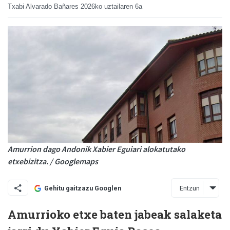
Txabi Alvarado Bañares
2026ko uztailaren 6a
Amurrion dago Andonik Xabier Eguiari alokatutako
etxebizitza. / Googlemaps
Entzun
Gehitu gaitzazu Googlen
Amurrioko etxe baten jabeak salaketa