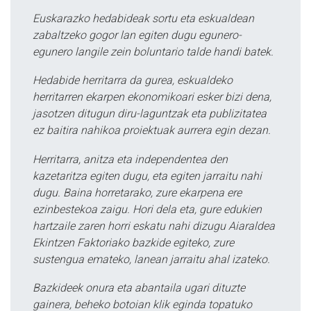
Euskarazko hedabideak sortu eta eskualdean
zabaltzeko gogor lan egiten dugu egunero-
egunero langile zein boluntario talde handi batek.
Hedabide herritarra da gurea, eskualdeko
herritarren ekarpen ekonomikoari esker bizi dena,
jasotzen ditugun diru-laguntzak eta publizitatea
ez baitira nahikoa proiektuak aurrera egin dezan.
Herritarra, anitza eta independentea den
kazetaritza egiten dugu, eta egiten jarraitu nahi
dugu. Baina horretarako, zure ekarpena ere
ezinbestekoa zaigu. Hori dela eta, gure edukien
hartzaile zaren horri eskatu nahi dizugu Aiaraldea
Ekintzen Faktoriako bazkide egiteko, zure
sustengua emateko, lanean jarraitu ahal izateko.
Bazkideek onura eta abantaila ugari dituzte
gainera, beheko botoian klik eginda topatuko