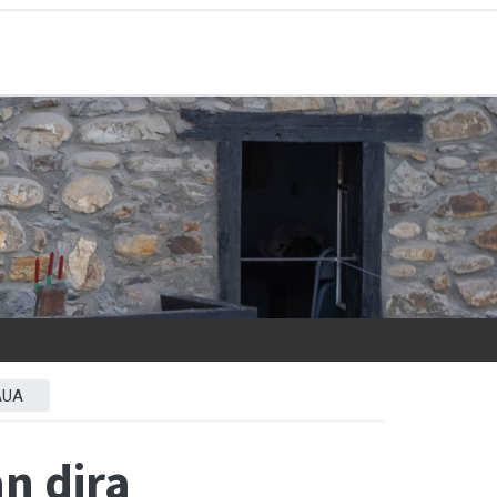
AUA
n dira