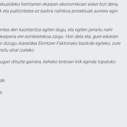
eskualdeko herritarren ekarpen ekonomikoari esker bizi dena,
 eta publizitatea ez baitira nahikoa proiektuak aurrera egin
ntea den kazetaritza egiten dugu, eta egiten jarraitu nahi
karpena ere ezinbestekoa zaigu. Hori dela eta, gure edukien
hi dizugu Aiaraldea Ekintzen Faktoriako bazkide egiteko, zure
aitu ahal izateko.
ugari dituzte gainera, beheko botoian klik eginda topatuko
de.
a.