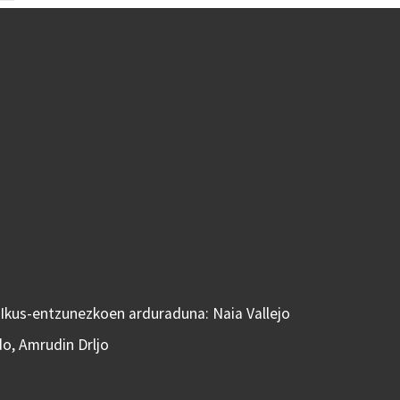
 Ikus-entzunezkoen arduraduna: Naia Vallejo
do, Amrudin Drljo