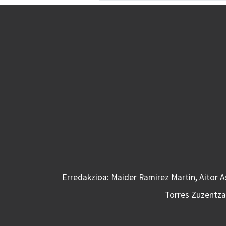
Erredakzioa: Maider Ramirez Martin, Aitor 
Torres Zuzentzai