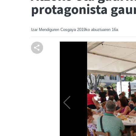
protagonista gau
Izar Mendiguren Cosgaya
2019ko abuztuaren 16a