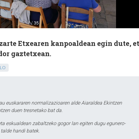
zarte Etxearen kanpoaldean egin dute, e
dor gaztetxean.
LO
au euskararen normalizazioaren alde Aiaraldea Ekintzen
atzen duen tresnetako bat da.
ta eskualdean zabaltzeko gogor lan egiten dugu egunero-
 talde handi batek.