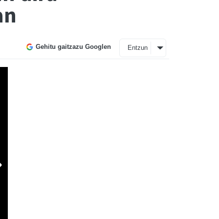
an
Gehitu gaitzazu Googlen
Entzun