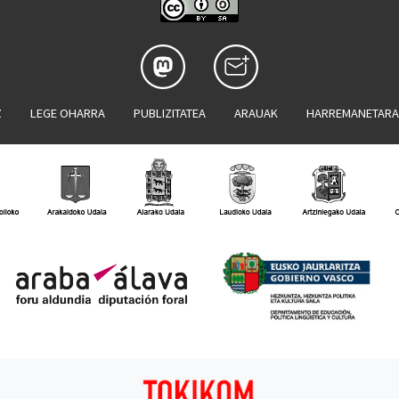
Z
LEGE OHARRA
PUBLIZITATEA
ARAUAK
HARREMANETAR