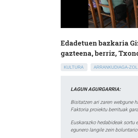
Edadetuen bazkaria Gi
gazteena, berriz, Txon
KULTURA
ARRANKUDIAGA-ZOL
LAGUN AGURGARRIA:
Bisitatzen ari zaren webgune h
Faktoria proiektu berrituak gar
Euskarazko hedabideak sortu e
egunero langile zein boluntario