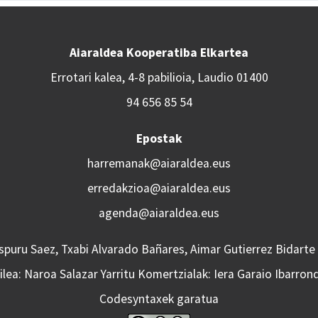
Aiaraldea Kooperatiba Elkartea
Errotari kalea, 4-8 pabilioia, Laudio 01400
94 656 85 54
Epostak
harremanak@aiaraldea.eus
erredakzioa@aiaraldea.eus
agenda@aiaraldea.eus
Aspuru Saez, Txabi Alvarado Bañares, Aimar Gutierrez Bidarte
lea: Naroa Salazar Yarritu Komertzialak: Iera Garaio Ibarron
Codesyntaxek garatua