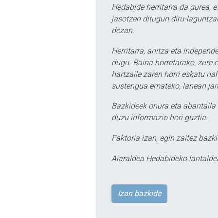
Hedabide herritarra da gurea, 
jasotzen ditugun diru-laguntzak
dezan.
Herritarra, anitza eta independe
dugu. Baina horretarako, zure e
hartzaile zaren horri eskatu na
sustengua emateko, lanean jarr
Bazkideek onura eta abantaila 
duzu informazio hori guztia.
Faktoria izan, egin zaitez bazki
Aiaraldea Hedabideko lantalde
Izan bazkide