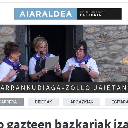
ARRANKUDIAGA-ZOLLO JAIETAN
SARRERA
BIDEOAK
ARGAZKIAK
EGITAR
 gazteen bazkariak iza