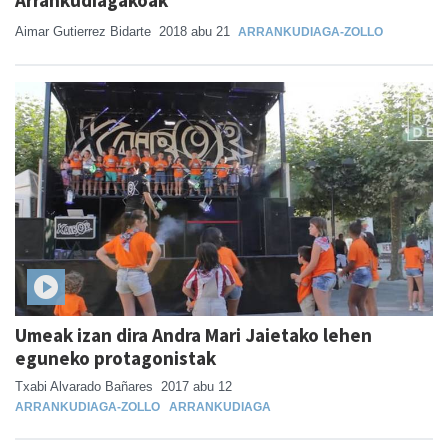
Aimar Gutierrez Bidarte
2018 abu 21
ARRANKUDIAGA-ZOLLO
Umeak izan dira Andra Mari Jaietako lehen
eguneko protagonistak
Txabi Alvarado Bañares
2017 abu 12
ARRANKUDIAGA-ZOLLO
ARRANKUDIAGA