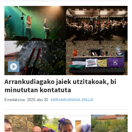
Arrankudiagako jaiek utzitakoak, bi
minututan kontatuta
Erredakzioa
2025 abu 20
ARRANKUDIAGA-ZOLLO