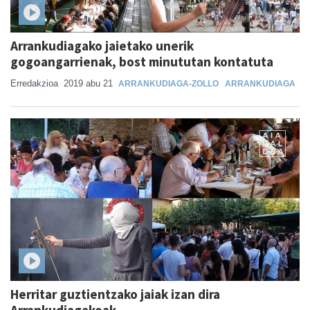
Arrankudiagako jaietako unerik
gogoangarrienak, bost minututan kontatuta
Erredakzioa
2019 abu 21
ARRANKUDIAGA-ZOLLO
ARRANKUDIAGA
Herritar guztientzako jaiak izan dira
Arrankudiagakoak