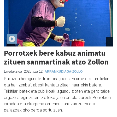
Porrotxek bere kabuz animatu
zituen sanmartinak atzo Zollon
Erredakzioa
2025 aza 12
ARRANKUDIAGA-ZOLLO
Pailazoa herrigunetik frontoira joan zen ume eta familiekin
eta han zenbait abesti kantatu zituen haurrekin batera.
Trikitilari batek eta publikoak lagundu zioten eta gero talde
argazkia egin zuten. Zolloko jaien antolatzaileek Porrotxen
ibilbidea eta ekarpena omendu nahi izan zuten eta
pailazoak giro beroa sortu zuen.