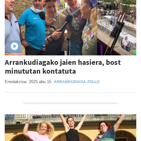
Arrankudiagako jaien hasiera, bost
minututan kontatuta
Erredakzioa
2025 abu 15
ARRANKUDIAGA-ZOLLO