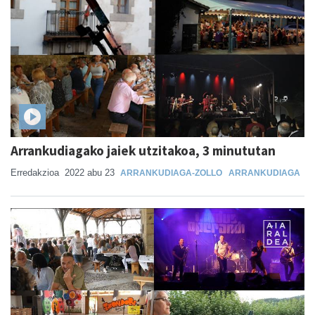
Arrankudiagako jaiek utzitakoa, 3 minututan
Erredakzioa
2022 abu 23
ARRANKUDIAGA-ZOLLO
ARRANKUDIAGA