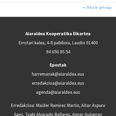
»» Albiste gehiago
Aiaraldea Kooperatiba Elkartea
Errotari kalea, 4-8 pabilioia, Laudio 01400
94 656 85 54
Epostak
harremanak@aiaraldea.eus
erredakzioa@aiaraldea.eus
agenda@aiaraldea.eus
Erredakzioa: Maider Ramirez Martin, Aitor Aspuru
Saez, Txabi Alvarado Bañares, Aimar Gutierrez