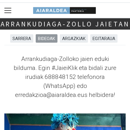
ARRANKUDIAGA-ZOLLO JAIETAN
SARRERA
BIDEOAK
ARGAZKIAK
EGITARAUA
Arrankudiaga-Zolloko jaien eduki
bilduma. Egin #JaieiKlik eta bidali zure
irudiak 688848152 telefonora
(WhatsApp) edo
erredakzioa@aiaraldea.eus helbidera!