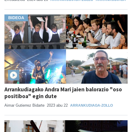
BIDEOA
Arrankudiagako Andra Mari jaien balorazio "oso
positiboa" egin dute
Aimar Gutierrez Bidarte
2023 abu 22
ARRANKUDIAGA-ZOLLO