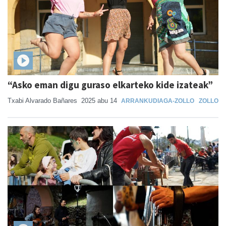
“Asko eman digu guraso elkarteko kide izateak”
Txabi Alvarado Bañares
2025 abu 14
ARRANKUDIAGA-ZOLLO
ZOLLO