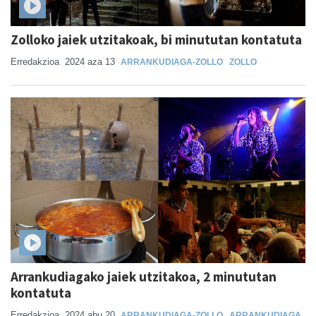
Zolloko jaiek utzitakoak, bi minututan kontatuta
Erredakzioa
2024 aza 13
ARRANKUDIAGA-ZOLLO
ZOLLO
Arrankudiagako jaiek utzitakoa, 2 minututan
kontatuta
Erredakzioa
2024 abu 20
ARRANKUDIAGA-ZOLLO
ARRANKUDIAGA