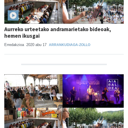
Aurreko urteetako andramarietako bideoak,
hemen ikusgai
Erredakzioa
2020 abu 17
ARRANKUDIAGA-ZOLLO