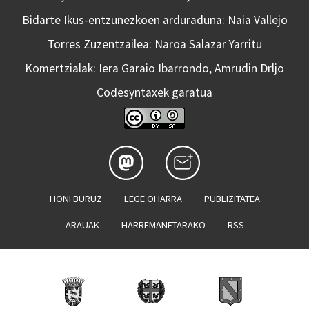
Bidarte Ikus-entzunezkoen arduraduna: Naia Vallejo
Torres Zuzentzailea: Naroa Salazar Yarritu
Komertzialak: Iera Garaio Ibarrondo, Amrudin Drljo
Codesyntaxek garatua
HONI BURUZ
LEGE OHARRA
PUBLIZITATEA
ARAUAK
HARREMANETARAKO
RSS