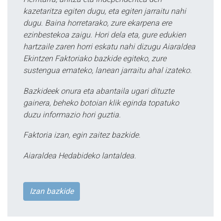
kazetaritza egiten dugu, eta egiten jarraitu nahi
dugu. Baina horretarako, zure ekarpena ere
ezinbestekoa zaigu. Hori dela eta, gure edukien
hartzaile zaren horri eskatu nahi dizugu Aiaraldea
Ekintzen Faktoriako bazkide egiteko, zure
sustengua emateko, lanean jarraitu ahal izateko.
Bazkideek onura eta abantaila ugari dituzte
gainera, beheko botoian klik eginda topatuko
duzu informazio hori guztia.
Faktoria izan, egin zaitez bazkide.
Aiaraldea Hedabideko lantaldea.
Izan bazkide