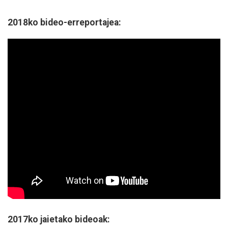
2018ko bideo-erreportajea:
2017ko jaietako bideoak: