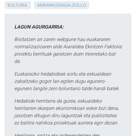
KULTURA
ARRANKUDIAGA-ZOLLO
LAGUN AGURGARRIA:
Bisitatzen ari zaren webgune hau euskararen
normalizazioaren alde Aiaraldea Ekintzen Faktoria
proiektu berrituak garatzen duen tresnetako bat
da.
Euskarazko hedabideak sortu eta eskualdean
zabaltzeko gogor lan egiten dugu egunero-
egunero langile zein boluntario talde handi batek.
Hedabide herritarra da gurea, eskualdeko
herritarren ekarpen ekonomikoari esker bizi dena,
jasotzen ditugun diru-laguntzak eta publizitatea
ez baitira nahikoa proiektuak aurrera egin dezan.
Herritarra, anitza eta independentea den