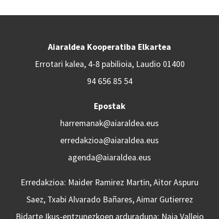
Aiaraldea Kooperatiba Elkartea
Errotari kalea, 4-8 pabilioia, Laudio 01400
94 656 85 54
Epostak
harremanak@aiaraldea.eus
erredakzioa@aiaraldea.eus
agenda@aiaraldea.eus
Erredakzioa: Maider Ramirez Martin, Aitor Aspuru
Saez, Txabi Alvarado Bañares, Aimar Gutierrez
Bidarte Ikus-entzunezkoen arduraduna: Naia Vallejo