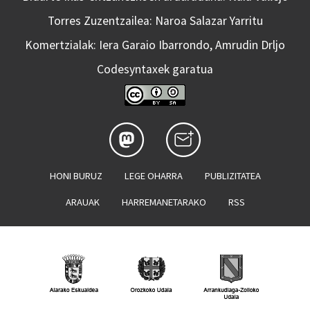
Torres Zuzentzailea: Naroa Salazar Yarritu
Komertzialak: Iera Garaio Ibarrondo, Amrudin Drljo
Codesyntaxek garatua
HONI BURUZ
LEGE OHARRA
PUBLIZITATEA
ARAUAK
HARREMANETARAKO
RSS