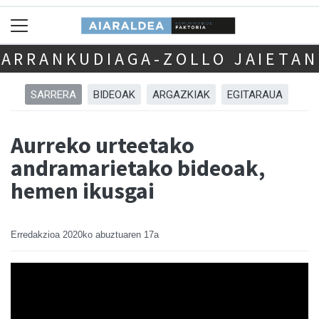
ARRANKUDIAGA-ZOLLO JAIETAN
SARRERA
BIDEOAK
ARGAZKIAK
EGITARAUA
Aurreko urteetako
andramarietako bideoak,
hemen ikusgai
Erredakzioa
2020ko abuztuaren 17a