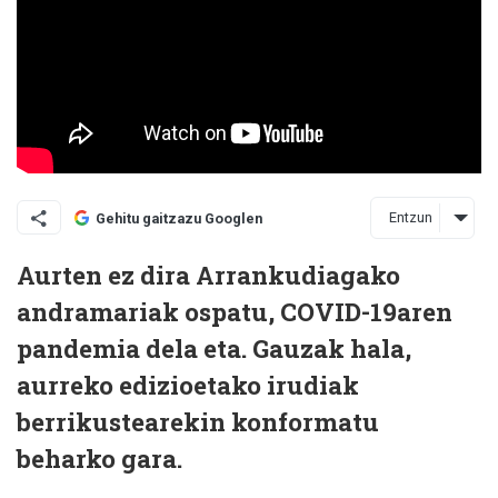
Entzun
Gehitu gaitzazu Googlen
Aurten ez dira Arrankudiagako
andramariak ospatu, COVID-19aren
pandemia dela eta. Gauzak hala,
aurreko edizioetako irudiak
berrikustearekin konformatu
beharko gara.