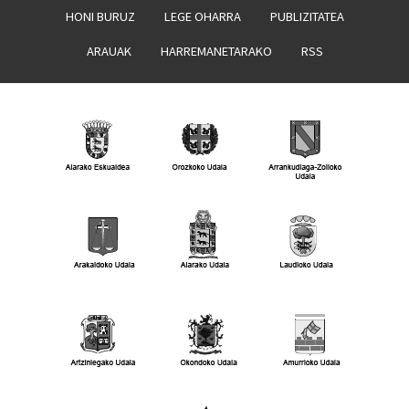
HONI BURUZ
LEGE OHARRA
PUBLIZITATEA
ARAUAK
HARREMANETARAKO
RSS