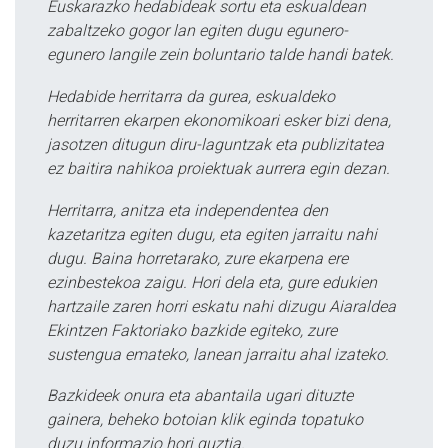
Euskarazko hedabideak sortu eta eskualdean
zabaltzeko gogor lan egiten dugu egunero-
egunero langile zein boluntario talde handi batek.
Hedabide herritarra da gurea, eskualdeko
herritarren ekarpen ekonomikoari esker bizi dena,
jasotzen ditugun diru-laguntzak eta publizitatea
ez baitira nahikoa proiektuak aurrera egin dezan.
Herritarra, anitza eta independentea den
kazetaritza egiten dugu, eta egiten jarraitu nahi
dugu. Baina horretarako, zure ekarpena ere
ezinbestekoa zaigu. Hori dela eta, gure edukien
hartzaile zaren horri eskatu nahi dizugu Aiaraldea
Ekintzen Faktoriako bazkide egiteko, zure
sustengua emateko, lanean jarraitu ahal izateko.
Bazkideek onura eta abantaila ugari dituzte
gainera, beheko botoian klik eginda topatuko
duzu informazio hori guztia.