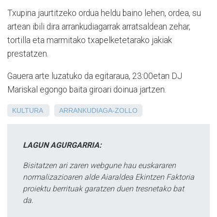
Txupina jaurtitzeko ordua heldu baino lehen, ordea, su
artean ibili dira arrankudiagarrak arratsaldean zehar,
tortilla eta marmitako txapelketetarako jakiak
prestatzen.
Gauera arte luzatuko da egitaraua, 23:00etan DJ
Mariskal egongo baita giroari doinua jartzen.
KULTURA
ARRANKUDIAGA-ZOLLO
LAGUN AGURGARRIA:
Bisitatzen ari zaren webgune hau euskararen
normalizazioaren alde Aiaraldea Ekintzen Faktoria
proiektu berrituak garatzen duen tresnetako bat
da.