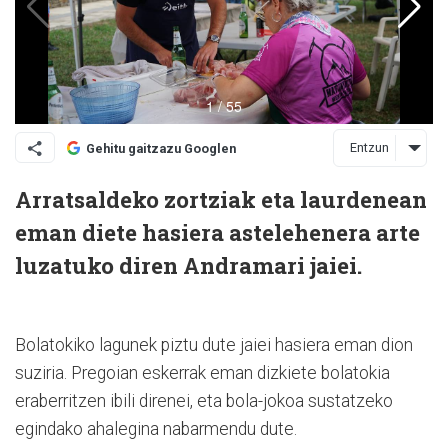
Entzun
Gehitu gaitzazu Googlen
Arratsaldeko zortziak eta laurdenean
eman diete hasiera astelehenera arte
luzatuko diren Andramari jaiei.
Bolatokiko lagunek piztu dute jaiei hasiera eman dion
suziria. Pregoian eskerrak eman dizkiete bolatokia
eraberritzen ibili direnei, eta bola-jokoa sustatzeko
egindako ahalegina nabarmendu dute.