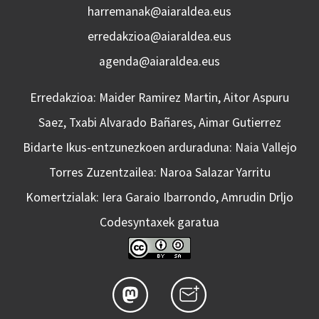
harremanak@aiaraldea.eus
erredakzioa@aiaraldea.eus
agenda@aiaraldea.eus
Erredakzioa: Maider Ramirez Martin, Aitor Aspuru
Saez, Txabi Alvarado Bañares, Aimar Gutierrez
Bidarte Ikus-entzunezkoen arduraduna: Naia Vallejo
Torres Zuzentzailea: Naroa Salazar Yarritu
Komertzialak: Iera Garaio Ibarrondo, Amrudin Drljo
Codesyntaxek garatua