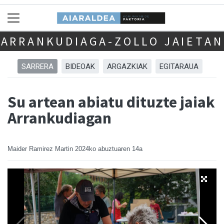
ARRANKUDIAGA-ZOLLO JAIETAN
SARRERA
BIDEOAK
ARGAZKIAK
EGITARAUA
Su artean abiatu dituzte jaiak
Arrankudiagan
Maider Ramirez Martin
2024ko abuztuaren 14a