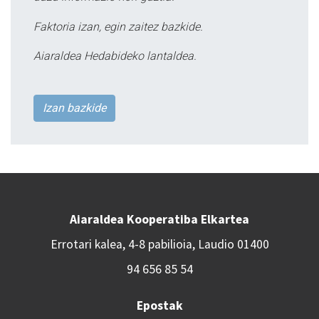
Faktoria izan, egin zaitez bazkide.
Aiaraldea Hedabideko lantaldea.
Izan bazkide
Aiaraldea Kooperatiba Elkartea
Errotari kalea, 4-8 pabilioia, Laudio 01400
94 656 85 54
Epostak