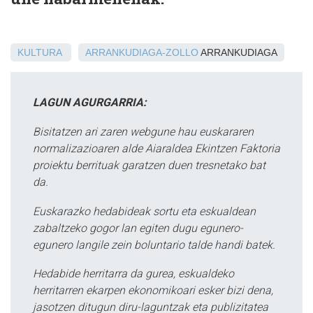
KULTURA
ARRANKUDIAGA-ZOLLO
ARRANKUDIAGA
LAGUN AGURGARRIA:
Bisitatzen ari zaren webgune hau euskararen
normalizazioaren alde Aiaraldea Ekintzen Faktoria
proiektu berrituak garatzen duen tresnetako bat
da.
Euskarazko hedabideak sortu eta eskualdean
zabaltzeko gogor lan egiten dugu egunero-
egunero langile zein boluntario talde handi batek.
Hedabide herritarra da gurea, eskualdeko
herritarren ekarpen ekonomikoari esker bizi dena,
jasotzen ditugun diru-laguntzak eta publizitatea