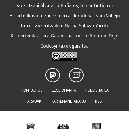
Saez, Txabi Alvarado Bañares, Aimar Gutierrez
Bidarte Ikus-entzunezkoen arduraduna: Naia Vallejo
Torres Zuzentzailea: Naroa Salazar Yarritu
Komertzialak: Iera Garaio Ibarrondo, Amrudin Drljo
Codesyntaxek garatua
HONI BURUZ
LEGE OHARRA
PUBLIZITATEA
ARAUAK
HARREMANETARAKO
RSS