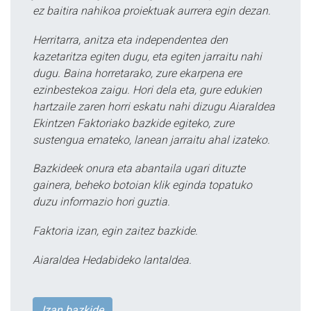
ez baitira nahikoa proiektuak aurrera egin dezan.
Herritarra, anitza eta independentea den
kazetaritza egiten dugu, eta egiten jarraitu nahi
dugu. Baina horretarako, zure ekarpena ere
ezinbestekoa zaigu. Hori dela eta, gure edukien
hartzaile zaren horri eskatu nahi dizugu Aiaraldea
Ekintzen Faktoriako bazkide egiteko, zure
sustengua emateko, lanean jarraitu ahal izateko.
Bazkideek onura eta abantaila ugari dituzte
gainera, beheko botoian klik eginda topatuko
duzu informazio hori guztia.
Faktoria izan, egin zaitez bazkide.
Aiaraldea Hedabideko lantaldea.
Izan bazkide