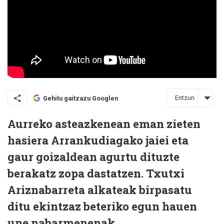
Entzun
Gehitu gaitzazu Googlen
Aurreko asteazkenean eman zieten
hasiera Arrankudiagako jaiei eta
gaur goizaldean agurtu dituzte
berakatz zopa dastatzen. Txutxi
Ariznabarreta alkateak birpasatu
ditu ekintzaz beteriko egun hauen
une nabarmenenak.