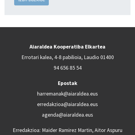
Aiaraldea Kooperatiba Elkartea
Errotari kalea, 4-8 pabilioia, Laudio 01400
94 656 85 54
Epostak
harremanak@aiaraldea.eus
erredakzioa@aiaraldea.eus
agenda@aiaraldea.eus
Erredakzioa: Maider Ramirez Martin, Aitor Aspuru