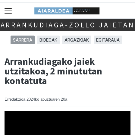
ARRANKUDIAGA-ZOLLO JAIETAN
SARRERA
BIDEOAK
ARGAZKIAK
EGITARAUA
Arrankudiagako jaiek
utzitakoa, 2 minututan
kontatuta
Erredakzioa
2024ko abuztuaren 20a