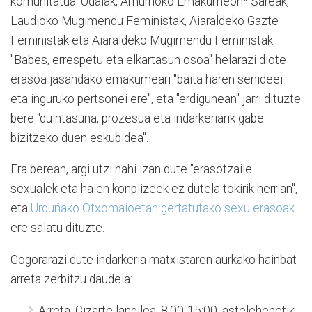
komunitatua: Udalak, Amurrioko Emakumeon* Sareak,
Laudioko Mugimendu Feministak, Aiaraldeko Gazte
Feministak eta Aiaraldeko Mugimendu Feministak.
"Babes, errespetu eta elkartasun osoa" helarazi diote
erasoa jasandako emakumeari "baita haren senideei
eta inguruko pertsonei ere", eta "erdigunean" jarri dituzte
bere "duintasuna, prozesua eta indarkeriarik gabe
bizitzeko duen eskubidea".
Era berean, argi utzi nahi izan dute "erasotzaile
sexualek eta haien konplizeek ez dutela tokirik herrian",
eta
Urduñako Otxomaioetan gertatutako sexu erasoak
ere salatu dituzte.
Gogorarazi dute indarkeria matxistaren aurkako hainbat
arreta zerbitzu daudela:
Arreta. Gizarte langilea. 8:00-15:00, astelehenetik