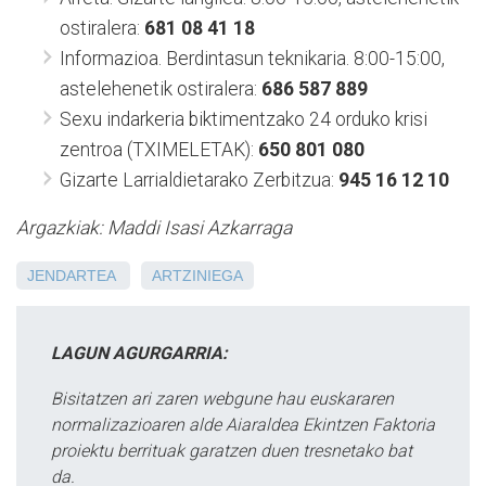
ostiralera:
681 08 41 18
Informazioa. Berdintasun teknikaria. 8:00-15:00,
astelehenetik ostiralera:
686 587 889
Sexu indarkeria biktimentzako 24 orduko krisi
zentroa (TXIMELETAK):
650 801 080
Gizarte Larrialdietarako Zerbitzua:
945 16 12 10
Argazkiak: Maddi Isasi Azkarraga
JENDARTEA
ARTZINIEGA
LAGUN AGURGARRIA:
Bisitatzen ari zaren webgune hau euskararen
normalizazioaren alde Aiaraldea Ekintzen Faktoria
proiektu berrituak garatzen duen tresnetako bat
da.