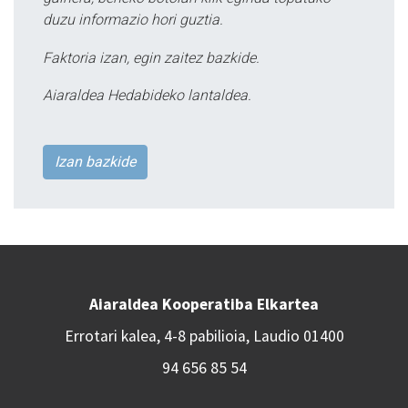
duzu informazio hori guztia.
Faktoria izan, egin zaitez bazkide.
Aiaraldea Hedabideko lantaldea.
Izan bazkide
Aiaraldea Kooperatiba Elkartea
Errotari kalea, 4-8 pabilioia, Laudio 01400
94 656 85 54