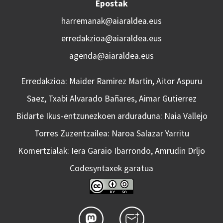
Epostak
harremanak@aiaraldea.eus
erredakzioa@aiaraldea.eus
agenda@aiaraldea.eus
Erredakzioa: Maider Ramirez Martin, Aitor Aspuru
Saez, Txabi Alvarado Bañares, Aimar Gutierrez
Bidarte Ikus-entzunezkoen arduraduna: Naia Vallejo
Torres Zuzentzailea: Naroa Salazar Yarritu
Komertzialak: Iera Garaio Ibarrondo, Amrudin Drljo
Codesyntaxek garatua