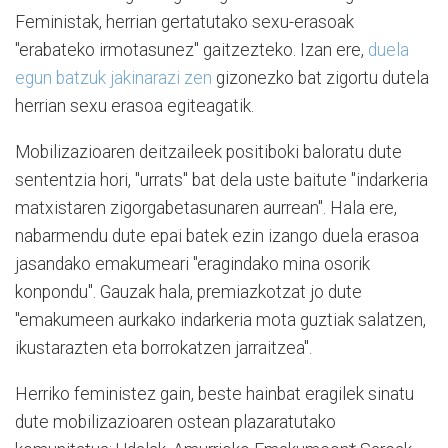
Feministak, herrian gertatutako sexu-erasoak
"erabateko irmotasunez" gaitzezteko. Izan ere,
duela
egun batzuk jakinarazi zen
gizonezko bat zigortu dutela
herrian sexu erasoa egiteagatik.
Mobilizazioaren deitzaileek positiboki baloratu dute
sententzia hori, "urrats" bat dela uste baitute "indarkeria
matxistaren zigorgabetasunaren aurrean". Hala ere,
nabarmendu dute epai batek ezin izango duela erasoa
jasandako emakumeari "eragindako mina osorik
konpondu". Gauzak hala, premiazkotzat jo dute
"emakumeen aurkako indarkeria mota guztiak salatzen,
ikustarazten eta borrokatzen jarraitzea".
Herriko feministez gain, beste hainbat eragilek sinatu
dute mobilizazioaren ostean plazaratutako