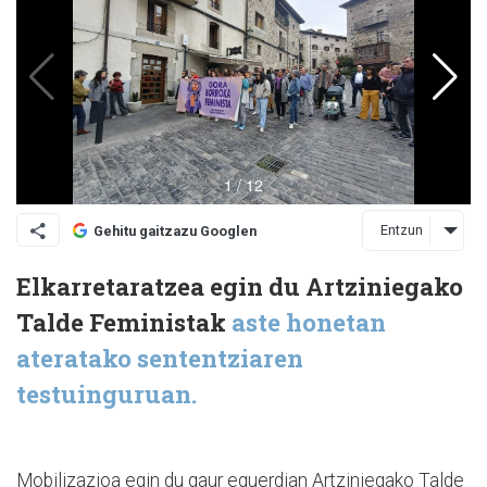
Entzun
Gehitu gaitzazu Googlen
Elkarretaratzea egin du Artziniegako
Talde Feministak
aste honetan
ateratako sententziaren
testuinguruan.
Mobilizazioa egin du gaur eguerdian Artziniegako Talde