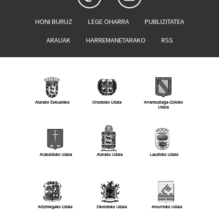
HONI BURUZ
LEGE OHARRA
PUBLIZITATEA
ARAUAK
HARREMANETARAKO
RSS