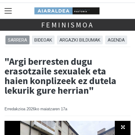
FEMINISMOA
SARRERA
BIDEOAK
ARGAZKI BILDUMAK
AGENDA
"Argi berresten dugu
erasotzaile sexualek eta
haien konplizeek ez dutela
lekurik gure herrian"
Erredakzioa
2026ko maiatzaren 17a