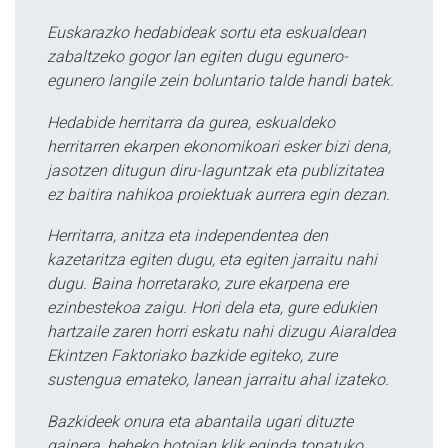
Euskarazko hedabideak sortu eta eskualdean
zabaltzeko gogor lan egiten dugu egunero-
egunero langile zein boluntario talde handi batek.
Hedabide herritarra da gurea, eskualdeko
herritarren ekarpen ekonomikoari esker bizi dena,
jasotzen ditugun diru-laguntzak eta publizitatea
ez baitira nahikoa proiektuak aurrera egin dezan.
Herritarra, anitza eta independentea den
kazetaritza egiten dugu, eta egiten jarraitu nahi
dugu. Baina horretarako, zure ekarpena ere
ezinbestekoa zaigu. Hori dela eta, gure edukien
hartzaile zaren horri eskatu nahi dizugu Aiaraldea
Ekintzen Faktoriako bazkide egiteko, zure
sustengua emateko, lanean jarraitu ahal izateko.
Bazkideek onura eta abantaila ugari dituzte
gainera, beheko botoian klik eginda topatuko