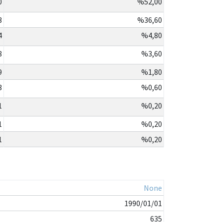
0
%52,00
3
%36,60
4
%4,80
8
%3,60
9
%1,80
3
%0,60
1
%0,20
1
%0,20
1
%0,20
None
1990/01/01
635