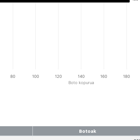
80
100
120
140
160
180
Boto kopurua
Botoak