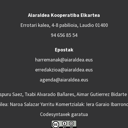
Aiaraldea Kooperatiba Elkartea
Errotari kalea, 4-8 pabilioia, Laudio 01400
94 656 85 54
Epostak
harremanak@aiaraldea.eus
erredakzioa@aiaraldea.eus
agenda@aiaraldea.eus
Aspuru Saez, Txabi Alvarado Bañares, Aimar Gutierrez Bidarte
lea: Naroa Salazar Yarritu Komertzialak: Iera Garaio Ibarron
Codesyntaxek garatua