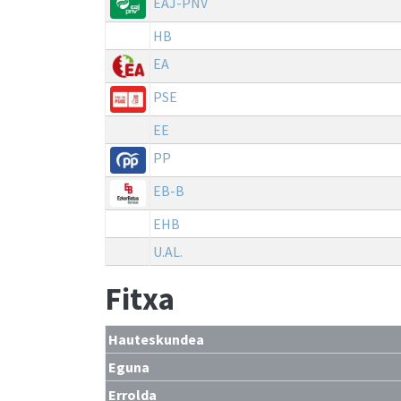
EAJ-PNV
HB
EA
PSE
EE
PP
EB-B
EHB
U.AL.
Fitxa
Hauteskundea
Eguna
Errolda