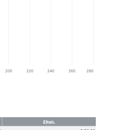
200
220
240
260
280
Ehun.