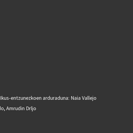
 Ikus-entzunezkoen arduraduna: Naia Vallejo
do, Amrudin Drljo