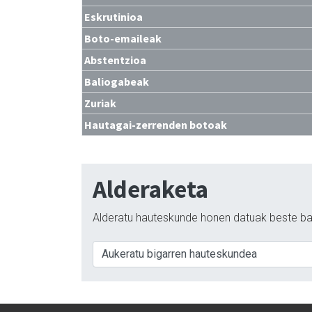
Eskrutinioa
Boto-emaileak
Abstentzioa
Baliogabeak
Zuriak
Hautagai-zerrenden botoak
Alderaketa
Alderatu hauteskunde honen datuak beste ba