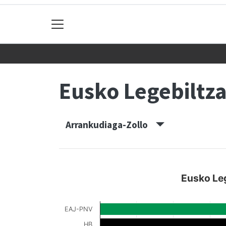
Eusko Legebiltz
Arrankudiaga-Zollo
Eusko Le
EAJ-PNV
HB