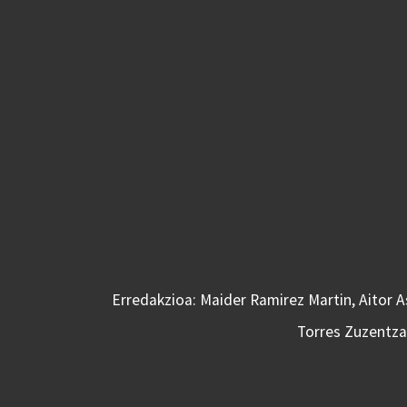
Erredakzioa: Maider Ramirez Martin, Aitor 
Torres Zuzentzai