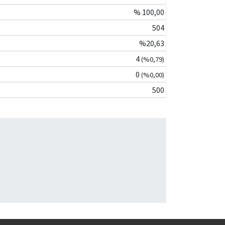
% 100,00
504
%20,63
4
(%0,79)
0
(%0,00)
500