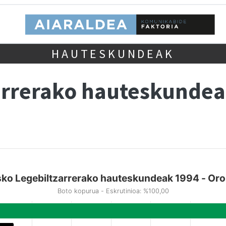
HAUTESKUNDEAK
arrerako hauteskundea
ko Legebiltzarrerako hauteskundeak 1994 - Or
Boto kopurua - Eskrutinioa: %100,00