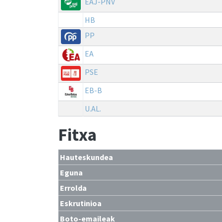
EAJ-PNV
HB
PP
EA
PSE
EB-B
U.AL.
Fitxa
Hauteskundea
Eguna
Errolda
Eskrutinioa
Boto-emaileak