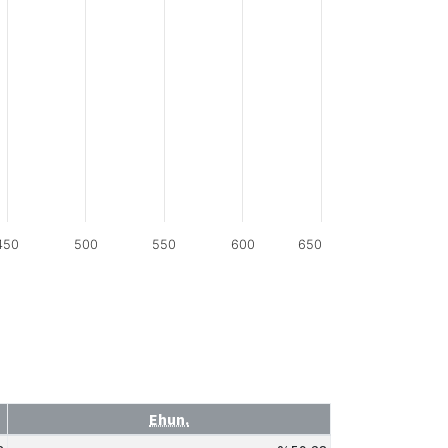
450
500
550
600
650
Ehun.