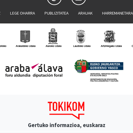
Z
LEGE OHARRA
PUBLIZITATEA
ARAUAK
HARREMANETAR
Gertuko informazioa, euskaraz