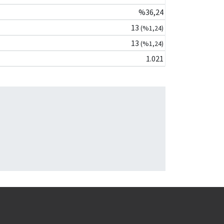
%36,24
13
(%1,24)
13
(%1,24)
1.021