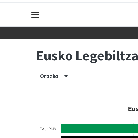
Eusko Legebiltz
Orozko
Eus
EAJ-PNV