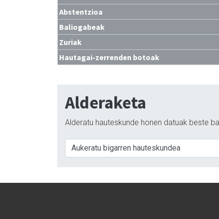
Abstentzioa
Baliogabeak
Zuriak
Hautagai-zerrenden botoak
Alderaketa
Alderatu hauteskunde honen datuak beste ba