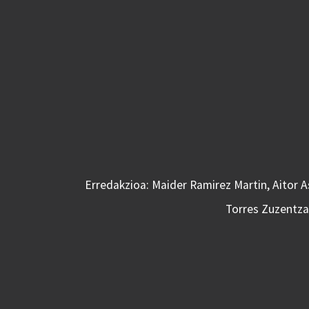
Erredakzioa: Maider Ramirez Martin, Aitor 
Torres Zuzentzai