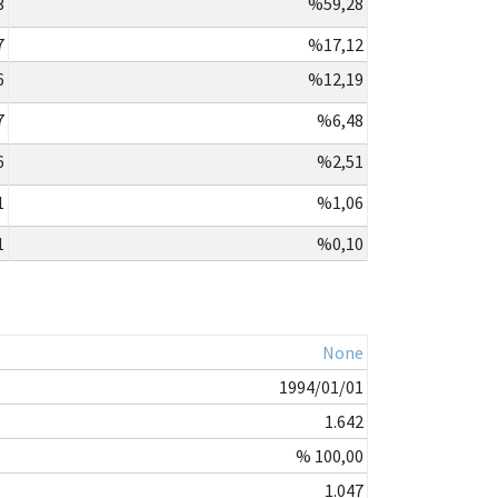
3
%59,28
7
%17,12
6
%12,19
7
%6,48
6
%2,51
1
%1,06
1
%0,10
None
1994/01/01
1.642
% 100,00
1.047