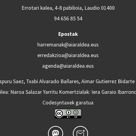
Errotari kalea, 4-8 pabilioia, Laudio 01400
94 656 85 54
Epostak
harremanak@aiaraldea.eus
erredakzioa@aiaraldea.eus
agenda@aiaraldea.eus
Aspuru Saez, Txabi Alvarado Bañares, Aimar Gutierrez Bidarte
lea: Naroa Salazar Yarritu Komertzialak: Iera Garaio Ibarron
Codesyntaxek garatua