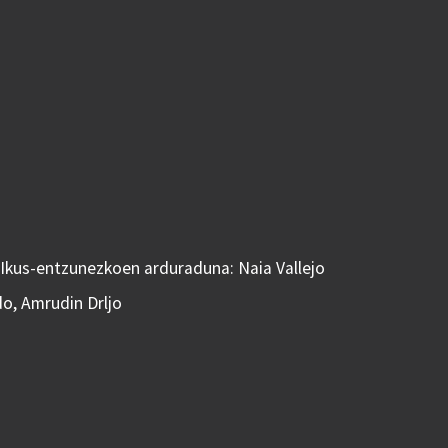
 Ikus-entzunezkoen arduraduna: Naia Vallejo
do, Amrudin Drljo