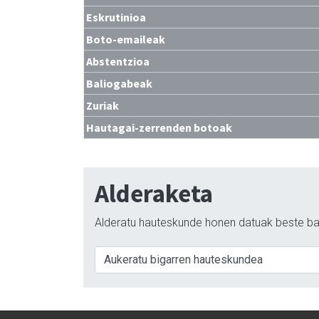
Eskrutinioa
Boto-emaileak
Abstentzioa
Baliogabeak
Zuriak
Hautagai-zerrenden botoak
Alderaketa
Alderatu hauteskunde honen datuak beste ba