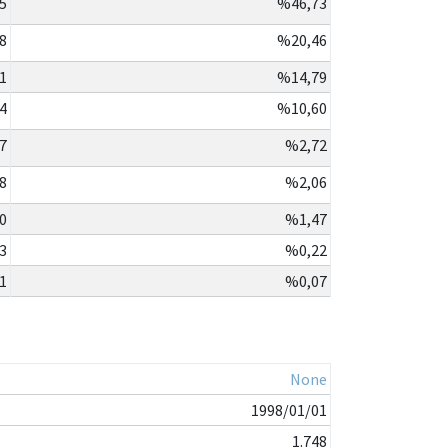
5
%46,73
8
%20,46
1
%14,79
4
%10,60
7
%2,72
8
%2,06
0
%1,47
3
%0,22
1
%0,07
None
1998/01/01
1.748