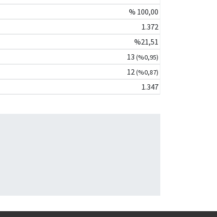
% 100,00
1.372
%21,51
13
(%0,95)
12
(%0,87)
1.347