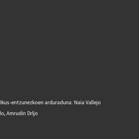
 Ikus-entzunezkoen arduraduna: Naia Vallejo
do, Amrudin Drljo