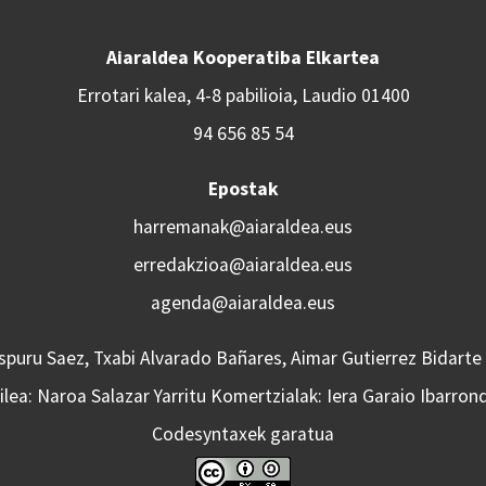
Aiaraldea Kooperatiba Elkartea
Errotari kalea, 4-8 pabilioia, Laudio 01400
94 656 85 54
Epostak
harremanak@aiaraldea.eus
erredakzioa@aiaraldea.eus
agenda@aiaraldea.eus
Aspuru Saez, Txabi Alvarado Bañares, Aimar Gutierrez Bidarte
lea: Naroa Salazar Yarritu Komertzialak: Iera Garaio Ibarron
Codesyntaxek garatua