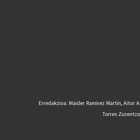
Erredakzioa: Maider Ramirez Martin, Aitor 
Torres Zuzentzai