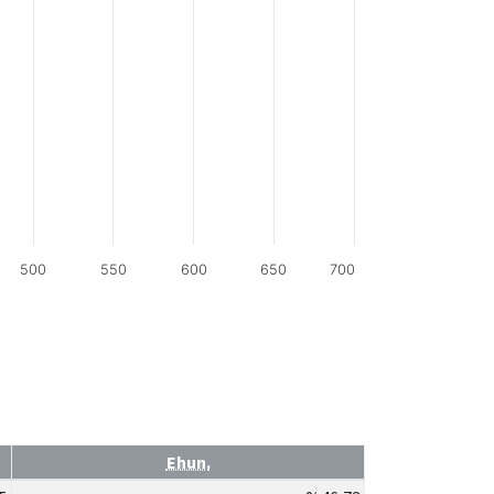
500
550
600
650
700
Ehun.