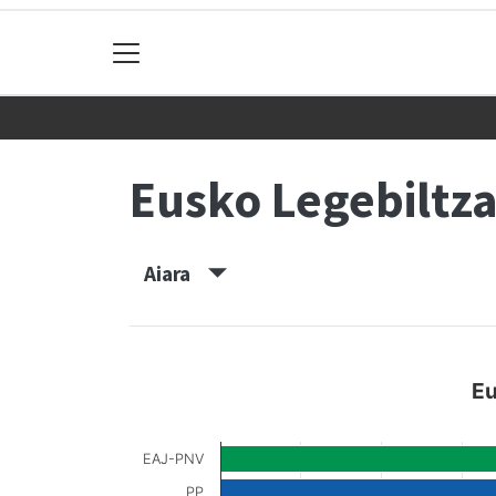
Eusko Legebiltz
Aiara
Eu
EAJ-PNV
PP