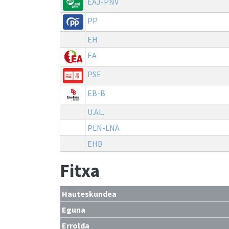
EAJ-PNV
PP
EH
EA
PSE
EB-B
U.AL.
PLN-LNA
EHB
Fitxa
Hauteskundea
Eguna
Errolda